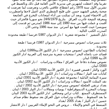
تقريبا وقد اعتقلت لشهرين في مديرية الأمن العامة قبل ذلك وبالضبط في
تشرين الأول سنة 1978 رغم انقطاع علاقتي بالحزب وتعرضت لما تعرضت له
صحبة رفيقي الشهيد حسن علي فليح الشطري الذي اغتيل لاحقا واضطررت
إلى الاختفاء لفترة .وبعد أن تمكنت من أداء امتحانات التخرج في الجامعة
ومعرفة النتيجة غادرت العراق بتاريخ 24/6/1979 نحو سوريا فالجزائر حيث
أقمت و عملت فيها من سنة 1980 إلى سنة 1986 كمدرس ثم قدمت إلى
سويسرا حيث أقمت فيها مع أسرتي منذ سنة 1986 وحتى الآن .
أصدرت الكتب التالية :
دليل التنشيز / مجموعة شعرية / دار الديوان 1987/ فرنسا / طبعة محدودة
.
ثلاث مسرحيات /نصوص مسرحية / دار الديوان 1987/ فرنسا / طبعة
محدودة .
إيجابيات الطاعون /نصوص مسرحية / دار الكنوز الأدبية1999/ لبنان .
قصائد حب باتجاه البحر / منتخبات شعرية مترجمة إلى العربية /دار الكنوز
الأدبية 1999/ لبنان .
نصوص مضادة دفاعا عن العراق / مقالات ودراسات / دار الكنوز الأدبية
2000/ لبنان .
الورد والنار / قصص قصيرة / دار الكنوز الأدبية 2000/ لبنان
كتابات ضد التيار / مقالات ودراسات / دار الكنوز الأدبية2001 / لبنان .
سيرة اليمامة البابلية / مجموعة شعرية / دار الكنوز الأدبية 2001/ لبنان .
نقد المثلث الأسود / مقالات ودراسات / دار الكنوز الأدبية 2002/ لبنان .
بغداد ترتقي الجلجلة /نصوص مسرحية / دار الكنوز الأدبية 2002 / لبنان .
يوميات المجزرة الديموقراطية / يوميات ومقالات / دار التيار 2003 / لبنان .
المستطرف الممتع ..كتاب تراثي وصحافي /دار الكنوز الأدبية 2003 /لبنان
ما بعد السقوط .. مقالات ودراسات حول العراق بعد سقوط نظام صدام
حسين / دار التيار / بغداد 2005 /بغداد
المبسط في النحو والإملاء .. دروس في النحو الإملاء العربيين / دار الانتشار
العربي / لبنان