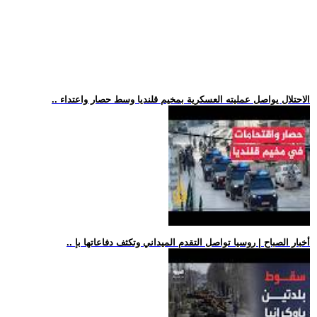
.. الاحتلال يواصل عمليته العسكرية بمخيم قلنديا وسط حصار واعتداء
.. أخبار الصباح | روسيا تواصل التقدم الميداني وتكثف دفاعاتها بإ