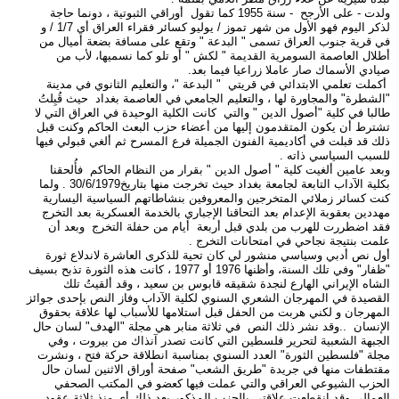
ولدت - على الأرجح - سنة 1955 كما تقول أوراقي الثبوتية ، دونما حاجة
لذكر اليوم فهو الأول من شهر تموز / يوليو كسائر فقراء العراق أي 1/7 / و
في قرية جنوب العراق تسمى " البدعة " وتقع على مسافة بضعة أميال من
أطلال العاصمة السومرية القديمة " لكش " أو تلو كما نسميها، لأب من
صيادي الأسماك صار عاملا زراعيا فيما بعد.
أكملت تعلمي الابتدائي في قريتي " البدعة "، والتعليم الثانوي في مدينة
"الشطرة" والمجاورة لها ، والتعليم الجامعي في العاصمة بغداد حيث قُبِلتُ
طالبا في كلية "أصول الدين " والتي كانت الكلية الوحيدة في العراق التي لا
تشترط أن يكون المتقدمون إليها من أعضاء حزب البعث الحاكم وكنت قبل
ذلك قد قبلت في أكاديمية الفنون الجميلة فرع المسرح ثم ألغي قبولي فيها
للسبب السياسي ذاته .
وبعد عامين ألغيت كلية " أصول الدين " بقرار من النظام الحاكم فأُلحقنا
بكلية الآداب التابعة لجامعة بغداد حيث تخرجت منها بتاريخ30/6/1979 . ولما
كنت كسائر زملائي المتخرجين والمعروفين بنشاطاتهم السياسية اليسارية
مهددين بعقوبة الإعدام بعد التحاقنا الإجباري بالخدمة العسكرية بعد التخرج
فقد اضطررت للهرب من بلدي قبل أربعة أيام من حفلة التخرج وبعد أن
علمت بنتيجة نجاحي في امتحانات التخرج .
أول نص أدبي وسياسي منشور لي كان تحية للذكرى العاشرة لاندلاع ثورة
"ظفار" وفي تلك السنة، وأظنها 1976 أو 1977 ، كانت هذه الثورة تذبح بسيف
الشاه الإيراني الهارع لنجدة شقيقه قابوس بن سعيد ، وقد ألقيتُ تلك
القصيدة في المهرجان الشعري السنوي لكلية الآداب وفاز النص بإحدى جوائز
المهرجان و لكني هربت من الحفل قبل استلامها للأسباب لها علاقة بحقوق
الإنسان ..وقد نشر ذلك النص في ثلاثة منابر هي مجلة "الهدف" لسان حال
الجبهة الشعبية لتحرير فلسطين التي كانت تصدر آنذاك من بيروت ، وفي
مجلة "فلسطين الثورة" العدد السنوي بمناسبة انطلاقة حركة فتح ، ونشرت
مقتطفات منها في جريدة "طريق الشعب" صفحة أوراق الاثنين لسان حال
الحزب الشيوعي العراقي والتي عملت فيها كعضو في المكتب الصحفي
العمالي وقد انقطعت علاقتي بالحزب المذكور بعد ذلك أي منذ ثلاثة عقود