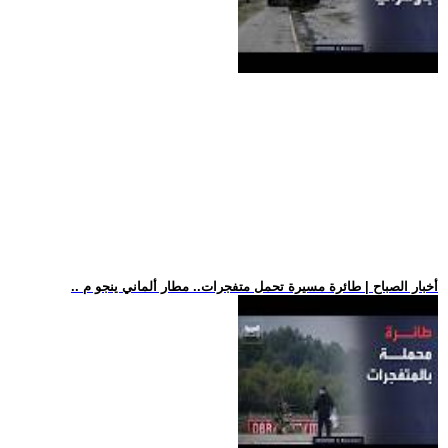
.. أخبار الصباح | طائرة مسيرة تحمل متفجرات.. مطار ألماني ينجو م