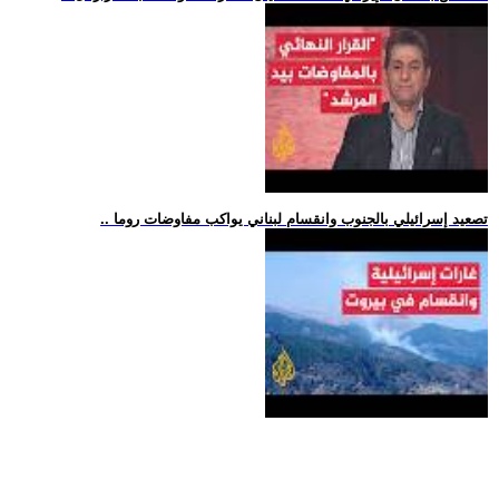
.. تصعيد إسرائيلي بالجنوب وانقسام لبناني يواكب مفاوضات روما