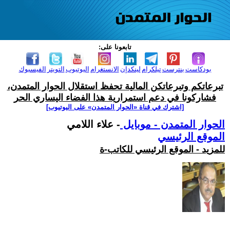
تابعونا على:
بودكاست
بنترست
تيلكرام
لينكدإن
الانستغرام
اليوتيوب
التويتر
الفيسبوك
تبرعاتكم وتبرعاتكن المالية تحفظ استقلال الحوار المتمدن،
فشاركونا في دعم استمرارية هذا الفضاء اليساري الحر
[اشترك في قناة ‫«الحوار المتمدن» على اليوتيوب]
الحوار المتمدن - موبايل
- علاء اللامي
الموقع الرئيسي
للمزيد - الموقع الرئيسي للكاتب-ة