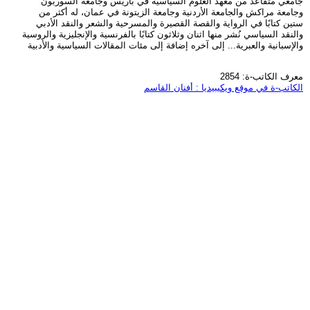
جامعي متقاعد من معهد العلوم السياسية في باريس وجامعة السوربون
وجامعة مراكش والجامعة الأردنية وجامعة الزيتونة في عمان، له أكثر من
ستين كتابًا في الرواية والقصة القصيرة والمسرحية والشعر والنقد الأدبي
والنقد السياسي نُشر منها اثنان وثلاثون كتابًا بالفرنسية والإنجليزية والروسية
والإسبانية والعبرية... إلى آخره إضافة إلى مئات المقالات السياسية والأدبية
معرف الكاتب-ة: 2854
الكاتب-ة في موقع ويكيبيديا : أفنان القاسم