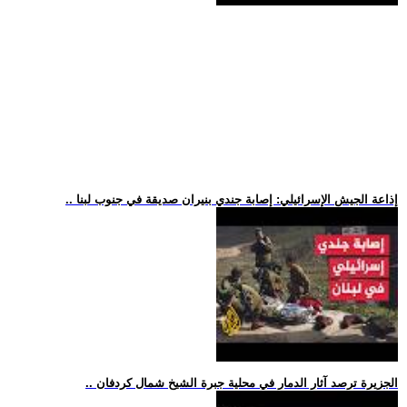
.. إذاعة الجيش الإسرائيلي: إصابة جندي بنيران صديقة في جنوب لبنا
.. الجزيرة ترصد آثار الدمار في محلية جبرة الشيخ شمال كردفان