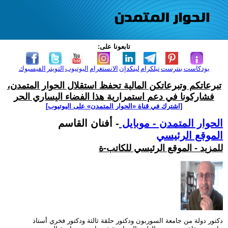
تابعونا على:
بودكاست
بنترست
تيلكرام
لينكدإن
الانستغرام
اليوتيوب
التويتر
الفيسبوك
تبرعاتكم وتبرعاتكن المالية تحفظ استقلال الحوار المتمدن،
فشاركونا في دعم استمرارية هذا الفضاء اليساري الحر
[اشترك في قناة ‫«الحوار المتمدن» على اليوتيوب]
الحوار المتمدن - موبايل
- أفنان القاسم
الموقع الرئيسي
للمزيد - الموقع الرئيسي للكاتب-ة
دكتور دولة من جامعة السوربون ودكتور حلقة ثالثة ودكتور فخري أستاذ