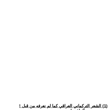
(1) الشعر التركماني العراقي كما لم نعرفه من قبل !