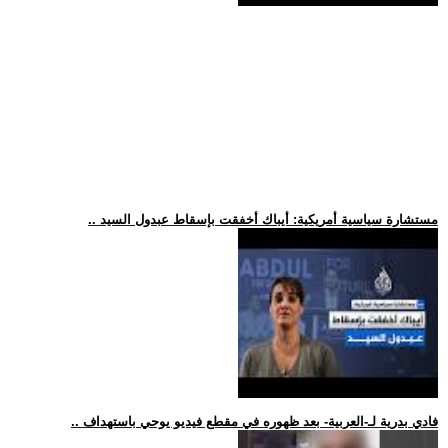
.. مستشارة سياسية أمريكية: أيباك أخفقت بإسقاط عبدول السيد
.. فادي بدرية لـ-العربية- بعد ظهوره في مقطع فيديو يوحي باستهداف