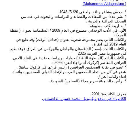
(Mohammed Aldaghstani )
* صحفي وشاعر وناقد. ولد في 26/ 5/ 1948
* نشر عددا من المقالات والقصائد و الدراسات والبحوث في عدد من
الصحف العراقية والعربية .
* له اربعة كتب مطبوعة :
الأول في الأدب الوجداني مطبوع في العام 2009 / السليمانية بعنوان ( يقظة
الوجع) ،.
والكتاب الثاني يضم مجموعة شعرية بعنوان (جدائل الوقت) وقد طبع في
العام 2019 في انقرة ،
والكتاب الثالث بإسم ( الداغستان والجاجان والجركس في العراق ) وقد طبع
في جمهورية مصر العربية 2025
والكتاب الرابع (السطوة الثاقبة ) حوارات ودراسات نقدية في النتاج الأدبي
العراقي المعاصر (كركوك أنموذجا) انقرة 2026 .
* عضو في نقابة الصحفيين العراقيين ( رئيس فرعها في كركوك سابقا) ،
عضو في كل من اتحاد الصحفيين العرب والإتحاد الدولي للصحفيين ، واتحاد
ادباء وكتاب العراق
* يرأس حاليا هيئة تحرير مجلة (التضامن) الشهرية .
معرف الكاتب-ة: 2901
الكاتب-ة في موقع ويكيبيديا : محمد حسين الداغستاني