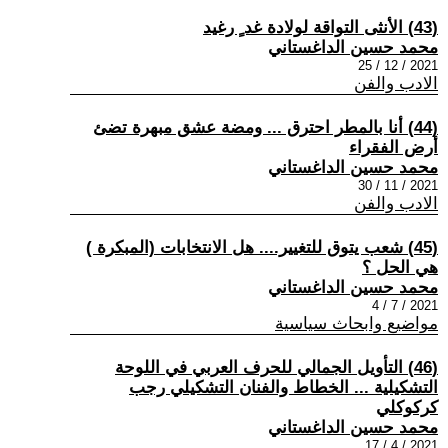
(43) الأنثى التواقة لولادة غد ٍ رغيد
محمد حسين الداغستاني
2021 / 12 / 25
الادب والفن
(44) أنا بالمطر احترق ... ومضة عشق مبهرة تضئ
أرض الفقراء
محمد حسين الداغستاني
2021 / 11 / 30
الادب والفن
(45) شعب يتوق للتغيير.... هل الانتخابات (المبكرة )
هي الحل ؟
محمد حسين الداغستاني
2021 / 7 / 4
مواضيع وابحاث سياسية
(46) التأويل الجمالي للحرف العربي في اللوحة
التشكيلية ... الخطاط والفنان التشكيلي رجب
كركوكلي
محمد حسين الداغستاني
2021 / 4 / 17