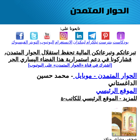
تابعونا على:
بودكاست
بنترست
تيلكرام
لينكدإن
الانستغرام
اليوتيوب
التويتر
الفيسبوك
تبرعاتكم وتبرعاتكن المالية تحفظ استقلال الحوار المتمدن،
فشاركونا في دعم استمرارية هذا الفضاء اليساري الحر
[اشترك في قناة ‫«الحوار المتمدن» على اليوتيوب]
الحوار المتمدن - موبايل
- محمد حسين
الداغستاني
الموقع الرئيسي
للمزيد - الموقع الرئيسي للكاتب-ة
صحفي وشاعر وناقد