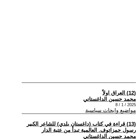
(12) العراق اولاً
محمد حسين الداغستاني
2025 / 1 / 8
مواضيع وابحاث سياسية
(13) قراءة في كتاب (داغستان بلدي) للشاعر الكبير
رسول حمزاتوف. العالمية تبدأ من عتبة الدار
محمد حسين الداغستاني