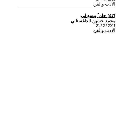
الادب والفن
(47) حلم ٌ يتسع لي
محمد حسين الداغستاني
2021 / 2 / 21
الادب والفن