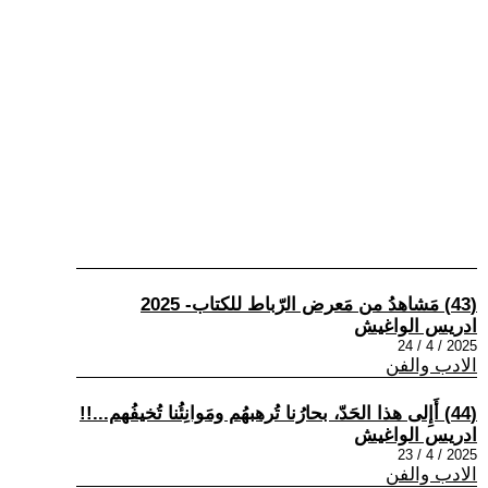
(43) مَشاهدُ من مَعرض الرّباط للكتاب- 2025
ادريس الواغيش
2025 / 4 / 24
الادب والفن
(44) أَإِلى هذا الحَدّ، بحارُنا تُرهبهُم ومَوانِئُنا تُخيفُهم...!!
ادريس الواغيش
2025 / 4 / 23
الادب والفن