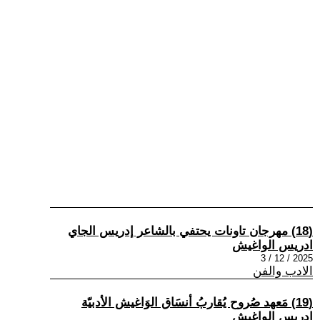
(18) مهرجان تاونات يحتفي بالشاعر إدريس الجاي
ادريس الواغيش
2025 / 12 / 3
الادب والفن
(19) مَعهد صُروح يُقاربُ أنسَاق الوَاغيش الأدبيّة
ادريس الواغيش