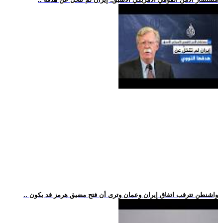
.. واشنطن تترقب اتفاق إيران وعمان وترى أن فتح مضيق هرمز قد يكون