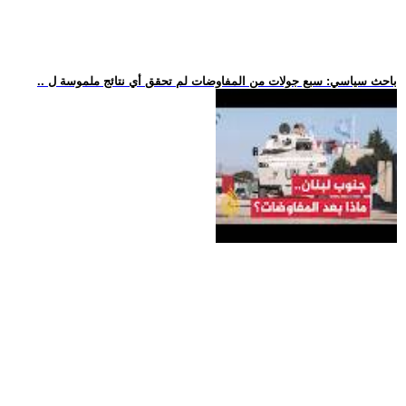
.. باحث سياسي: سبع جولات من المفاوضات لم تحقق أي نتائج ملموسة ل