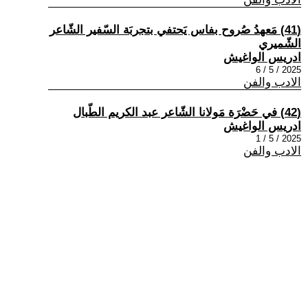
(41) مَعهدُ صُروح بفاس يَحتفي بتجربَة السّفير الشّاعر
الشّميري
ادريس الواغيش
2025 / 5 / 6
الادب والفن
(42) في حَضْرَة مَولانا الشّاعر عبد الكريم الطّبال
ادريس الواغيش
2025 / 5 / 1
الادب والفن