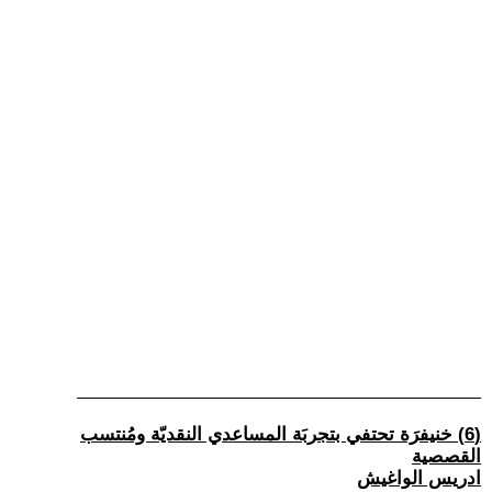
(6) خنيفرَة تحتفي بتجربَة المساعدي النقديّة ومُنتسب
القصصية
ادريس الواغيش