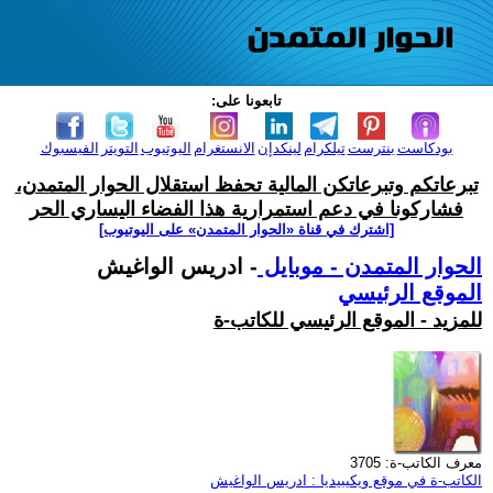
تابعونا على:
بودكاست
بنترست
تيلكرام
لينكدإن
الانستغرام
اليوتيوب
التويتر
الفيسبوك
تبرعاتكم وتبرعاتكن المالية تحفظ استقلال الحوار المتمدن،
فشاركونا في دعم استمرارية هذا الفضاء اليساري الحر
[اشترك في قناة ‫«الحوار المتمدن» على اليوتيوب]
الحوار المتمدن - موبايل
- ادريس الواغيش
الموقع الرئيسي
للمزيد - الموقع الرئيسي للكاتب-ة
معرف الكاتب-ة: 3705
الكاتب-ة في موقع ويكيبيديا : ادريس الواغيش