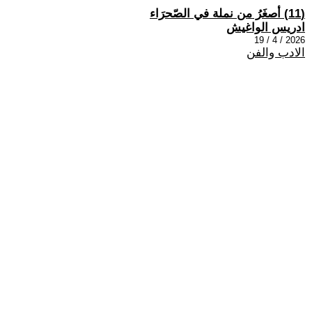
(11) أصغَرُ من نملة في الصّحرَاء
ادريس الواغيش
2026 / 4 / 19
الادب والفن