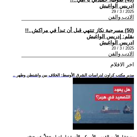
ادريس الواغيش
2025 / 3 / 29
الادب والفن
(50) مسرحية نكاز تنتهي قبل أن تبدأ في مراكش..!!
بقلم: إدريس الواغيش
ادريس الواغيش
2025 / 3 / 20
الادب والفن
اخر الافلام
.. مدير مكتب كراون لدراسات الشرق الأوسط: الخلاف بين واشنطن وطهر
.. مستشار الأمن القومي الأمريكي الأسبق: إيران لم تتخلَّ عن هدفه