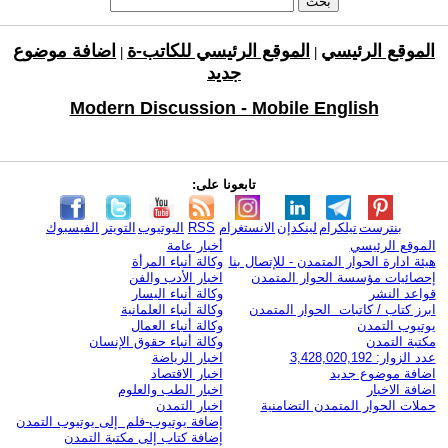
الموقع الرئيسي
الموقع الرئيسي للكاتب-ة
اضافة موضوع
|
|
جديد
Modern Discussion - Mobile English
تابعونا على:
بنترست
تيلكرام
لينكدإن
الانستغرام
RSS
اليوتيوب
التويتر
الفيسبوك
الموقع الرئيسي
أخبار عامة
هيئة ادارة الحوار المتمدن - للإتصال بنا
وكالة أنباء المرأة
إحصائيات مؤسسة الحوار المتمدن
اخبار الأدب والفن
قواعد النشر
وكالة أنباء اليسار
ابرز كتاب / كاتبات الحوار المتمدن
وكالة أنباء العلمانية
يوتيوب التمدن
وكالة أنباء العمال
مكتبة التمدن
وكالة أنباء حقوق الإنسان
عدد الزوار: 3,428,020,192
اخبار الرياضة
اضافة موضوع جديد
اخبار الاقتصاد
اضافة الاخبار
اخبار الطب والعلوم
حملات الحوار المتمدن التضامنية
اخبار التمدن
إضافة يوتيوب-فلم إلى يوتيوب التمدن
إضافة كتاب إلى مكتبة التمدن