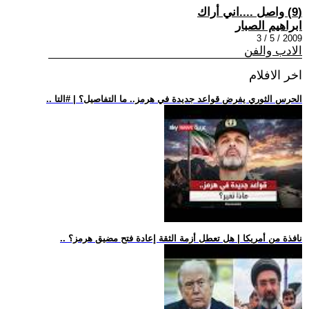
(9) واصل ....اني أراك
ابراهيم الصبار
2009 / 5 / 3
الادب والفن
اخر الافلام
.. الحرس الثوري يفرض قواعد جديدة في هرمز.. ما التفاصيل؟ | #التا
.. نافذة من أمريكا | هل تعطل أزمة الثقة إعادة فتح مضيق هرمز؟