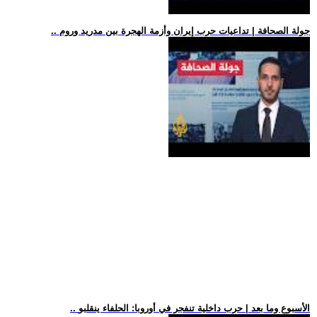
.. جولة الصحافة | تداعيات حرب إيران وأزمة الهجرة بين مدريد وروم
.. الأسبوع وما بعد | حرب داخلية تنفجر في أوروبا: الحلفاء ينقلبو