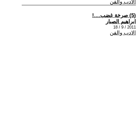
الادب والفن
(5) صرخة غضب....!
ابراهيم الصبار
2011 / 9 / 18
الادب والفن