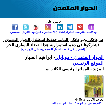
تابعونا على:
بودكاست
بنترست
تيلكرام
لينكدإن
الانستغرام
اليوتيوب
التويتر
الفيسبوك
تبرعاتكم وتبرعاتكن المالية تحفظ استقلال الحوار المتمدن،
فشاركونا في دعم استمرارية هذا الفضاء اليساري الحر
[اشترك في قناة ‫«الحوار المتمدن» على اليوتيوب]
الحوار المتمدن - موبايل
- ابراهيم الصبار
الموقع الرئيسي
للمزيد - الموقع الرئيسي للكاتب-ة
معرف الكاتب-ة: 4445
الكاتب-ة في موقع ويكيبيديا : ابراهيم الصبار