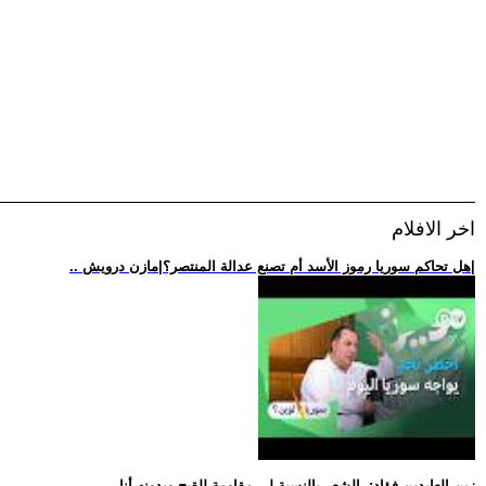
اخر الافلام
.. هل تحاكم سوريا رموز الأسد أم تصنع عدالة المنتصر؟|مازن درويش|
.. زين العابدين فؤاد: -الشعر بالنسبة لي مقاومة للقبح وبدونه أنا