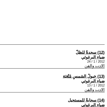
(12) سجدةٌ للظلّ
ضياء البرغوثي
2012 / 1 / 24
الادب والفن
(13) خيولُ الشمسِ مُتْعَبَة
ضياء البرغوثي
2012 / 1 / 13
الادب والفن
(14) سحابةٌ للمستحيل
ضياء البرغوثي