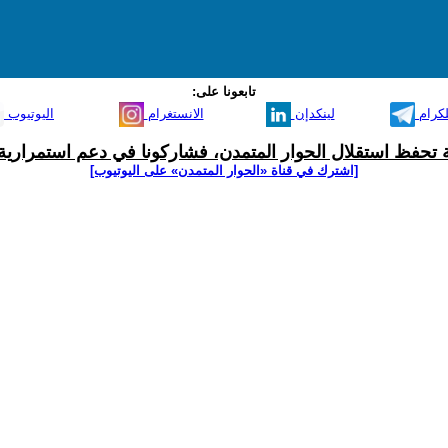
تابعونا على:
لكرام
لينكدإن
الانستغرام
اليوتيوب
ية تحفظ استقلال الحوار المتمدن، فشاركونا في دعم استمرارية 
[اشترك في قناة ‫«الحوار المتمدن» على اليوتيوب]