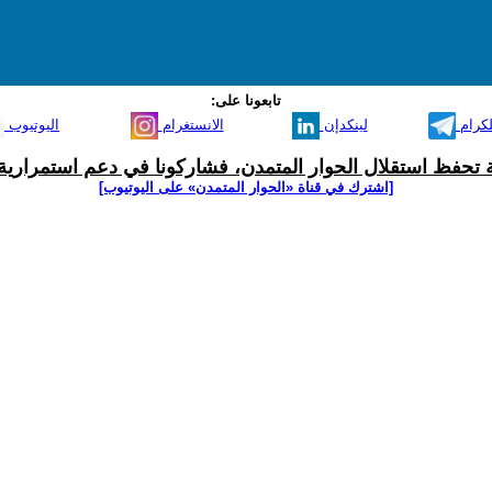
تابعونا على:
لكرام
لينكدإن
الانستغرام
اليوتيوب
ية تحفظ استقلال الحوار المتمدن، فشاركونا في دعم استمرارية 
[اشترك في قناة ‫«الحوار المتمدن» على اليوتيوب]