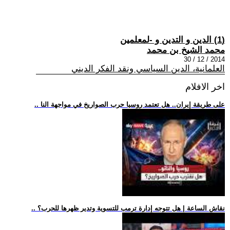
(1) الدين و التدين و -لمعلمين
محمد الشيخ بن محمد
2014 / 12 / 30
العلمانية، الدين السياسي ونقد الفكر الديني
اخر الافلام
.. على طريقة إيران.. هل تعتمد روسيا حرب الصواريخ في مواجهة النا
.. نقاش الساعة | هل تتوجه إدارة ترمب للتسوية وتدير ظهرها للحرب؟