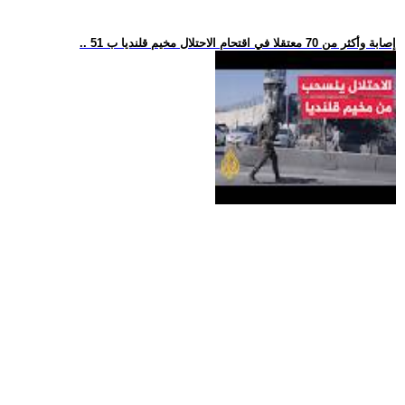
.. 51 إصابة وأكثر من 70 معتقلا في اقتحام الاحتلال مخيم قلنديا ب