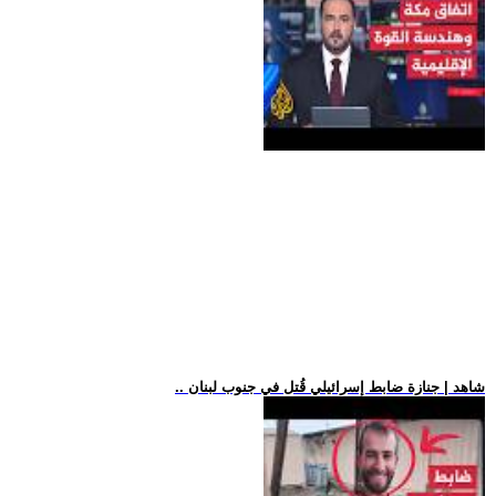
.. شاهد | جنازة ضابط إسرائيلي قُتل في جنوب لبنان