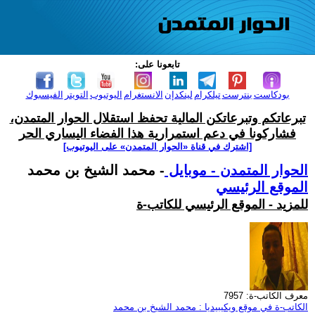
تابعونا على:
بودكاست
بنترست
تيلكرام
لينكدإن
الانستغرام
اليوتيوب
التويتر
الفيسبوك
تبرعاتكم وتبرعاتكن المالية تحفظ استقلال الحوار المتمدن،
فشاركونا في دعم استمرارية هذا الفضاء اليساري الحر
[اشترك في قناة ‫«الحوار المتمدن» على اليوتيوب]
الحوار المتمدن - موبايل
- محمد الشيخ بن محمد
الموقع الرئيسي
للمزيد - الموقع الرئيسي للكاتب-ة
معرف الكاتب-ة: 7957
الكاتب-ة في موقع ويكيبيديا : محمد الشيخ بن محمد