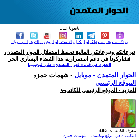
تابعونا على:
بودكاست
بنترست
تيلكرام
لينكدإن
الانستغرام
اليوتيوب
التويتر
الفيسبوك
تبرعاتكم وتبرعاتكن المالية تحفظ استقلال الحوار المتمدن،
فشاركونا في دعم استمرارية هذا الفضاء اليساري الحر
[اشترك في قناة ‫«الحوار المتمدن» على اليوتيوب]
الحوار المتمدن - موبايل
- شهمات حمزة
الموقع الرئيسي
للمزيد - الموقع الرئيسي للكاتب-ة
معرف الكاتب-ة: 8383
الكاتب-ة في موقع ويكيبيديا : شهمات حمزة