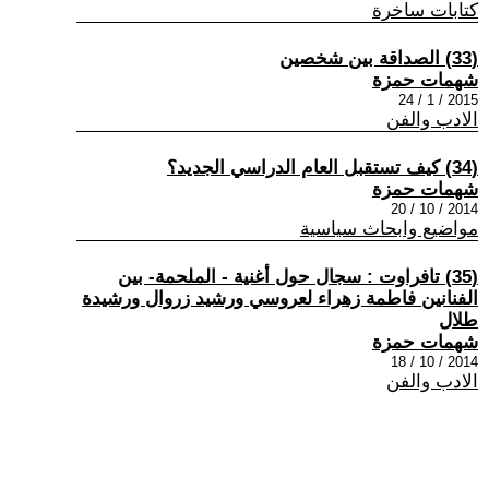
كتابات ساخرة
(33) الصداقة بين شخصين
شهمات حمزة
2015 / 1 / 24
الادب والفن
(34) كيف تستقبل العام الدراسي الجديد؟
شهمات حمزة
2014 / 10 / 20
مواضيع وابحاث سياسية
(35) تافراوت : سجال حول أغنية - الملحمة- بين
الفنانين فاطمة زهراء لعروسي ورشيد زروال ورشيدة
طلال
شهمات حمزة
2014 / 10 / 18
الادب والفن