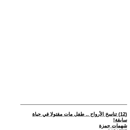
(12) تناسخ الأرواح .. طفل مات مقتولا في حياة
سابقة!
شهمات حمزة