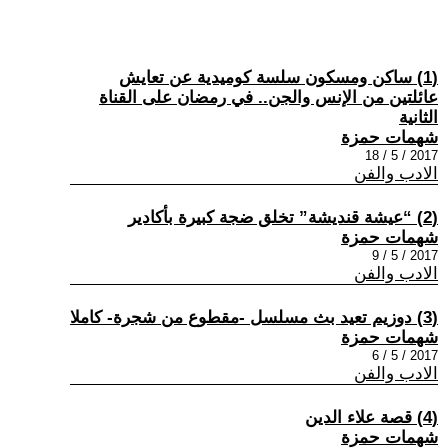
(1) ساكن ومسكون سلسة كوميدية عن تعايش
عائلتين من الإنس والجن.. في رمضان على القناة
الثانية
شهمات حمزة
2017 / 5 / 18
الادب والفن
(2) “عيشة قنديشة” تخلق ضجة كبيرة بأكادير
شهمات حمزة
2017 / 5 / 9
الادب والفن
(3) دوزيم تعيد بث مسلسل -مقطوع من شجرة- كاملا
شهمات حمزة
2017 / 5 / 6
الادب والفن
(4) قصة علاء الدين
شهمات حمزة