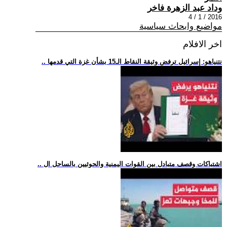
وداد عبد الزهرة فاخر
2016 / 1 / 4
مواضيع وابحاث سياسية
اخر الافلام
.. نتنياهو: إسرائيل ترفض وثيقة النقاط الـ15 بشأن غزة التي قدمها
.. اشتباكات وقصف متبادل بين القوات اليمنية والحوثيين بالساحل ال