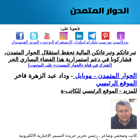
تابعونا على:
بودكاست
بنترست
تيلكرام
لينكدإن
الانستغرام
اليوتيوب
التويتر
الفيسبوك
تبرعاتكم وتبرعاتكن المالية تحفظ استقلال الحوار المتمدن،
فشاركونا في دعم استمرارية هذا الفضاء اليساري الحر
[اشترك في قناة ‫«الحوار المتمدن» على اليوتيوب]
الحوار المتمدن - موبايل
- وداد عبد الزهرة فاخر
الموقع الرئيسي
للمزيد - الموقع الرئيسي للكاتب-ة
كاتب وصحفي وشاعر ، رئيس تحرير جريدة السيمر الإخبارية الالكترونية