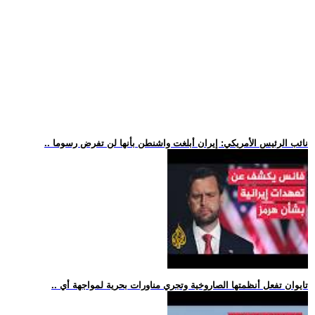
.. نائب الرئيس الأمريكي: إيران أبلغت واشنطن بأنها لن تفرض رسوما
.. تايوان تفعل أنظمتها الصاروخية وتجري مناورات بحرية لمواجهة أي