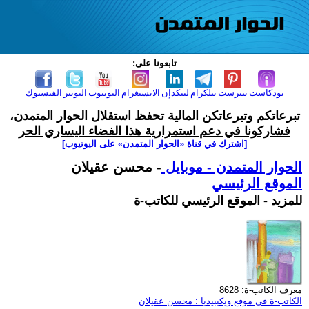
تابعونا على:
بودكاست
بنترست
تيلكرام
لينكدإن
الانستغرام
اليوتيوب
التويتر
الفيسبوك
تبرعاتكم وتبرعاتكن المالية تحفظ استقلال الحوار المتمدن،
فشاركونا في دعم استمرارية هذا الفضاء اليساري الحر
[اشترك في قناة ‫«الحوار المتمدن» على اليوتيوب]
الحوار المتمدن - موبايل
- محسن عقيلان
الموقع الرئيسي
للمزيد - الموقع الرئيسي للكاتب-ة
معرف الكاتب-ة: 8628
الكاتب-ة في موقع ويكيبيديا : محسن عقيلان