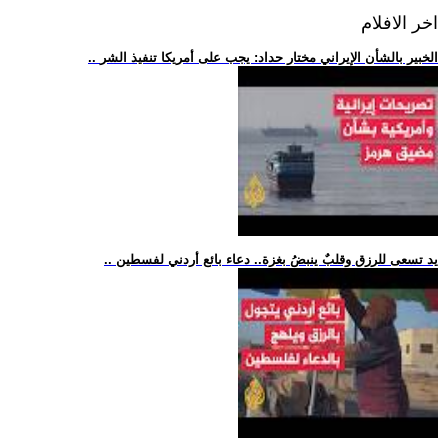
اخر الافلام
.. الخبير بالشأن الإيراني مختار حداد: يجب على أمريكا تنفيذ الشر
.. يد تسعى للرزق وقلبٌ ينبضُ بغزة.. دعاء بائع أردني لفسطين