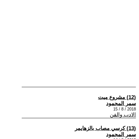
(12) مشروع ميت
سمر المحمود
2018 / 8 / 15
الادب والفن
(13) كرسي مصاب بالزهايمر
سمر المحمود