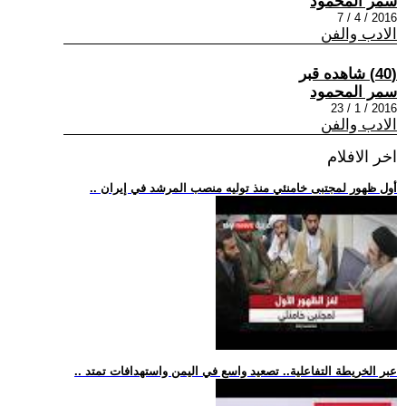
سمر المحمود
2016 / 4 / 7
الادب والفن
(40) شاهده قبر
سمر المحمود
2016 / 1 / 23
الادب والفن
اخر الافلام
.. أول ظهور لمجتبى خامنئي منذ توليه منصب المرشد في إيران
.. عبر الخريطة التفاعلية.. تصعيد واسع في اليمن واستهدافات تمتد