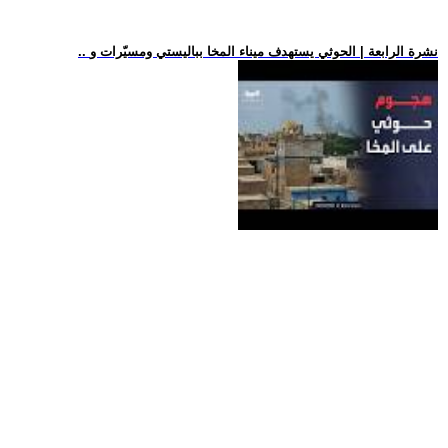
.. نشرة الرابعة | الحوثي يستهدف ميناء المخا بباليستي ومسيّرات و