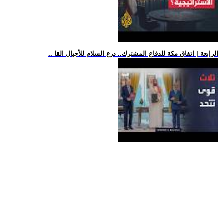
.. الرابعة | اتفاق مكة للدفاع المشترك.. درع السلام للأجيال القا