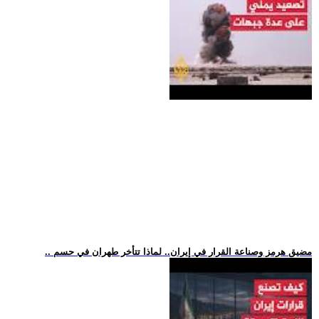
.. مضيق هرمز وصناعة القرار في إيران.. لماذا تتأخر طهران في حسم