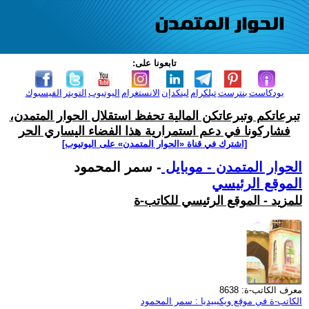
تابعونا على:
بودكاست
بنترست
تيلكرام
لينكدإن
الانستغرام
اليوتيوب
التويتر
الفيسبوك
تبرعاتكم وتبرعاتكن المالية تحفظ استقلال الحوار المتمدن،
فشاركونا في دعم استمرارية هذا الفضاء اليساري الحر
[اشترك في قناة ‫«الحوار المتمدن» على اليوتيوب]
الحوار المتمدن - موبايل
- سمر المحمود
الموقع الرئيسي
للمزيد - الموقع الرئيسي للكاتب-ة
معرف الكاتب-ة: 8638
الكاتب-ة في موقع ويكيبيديا : سمر المحمود