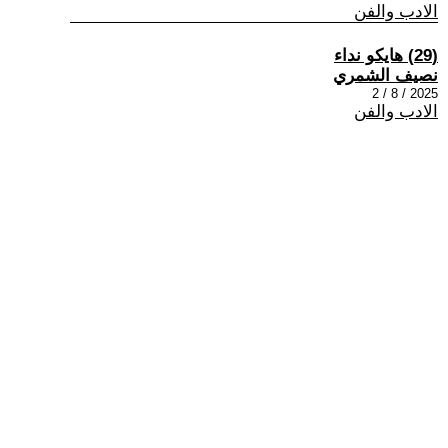
الادب والفن
(29) هايكو نداء
نصيف الشمري
2025 / 8 / 2
الادب والفن