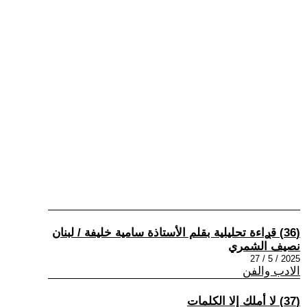
(36) قࢪاءة تحليلية بقلم الأستاذة سامية خليفة / لبنان
نصيف الشمري
2025 / 5 / 27
الادب والفن
(37) لا أملك إلا الكلمات