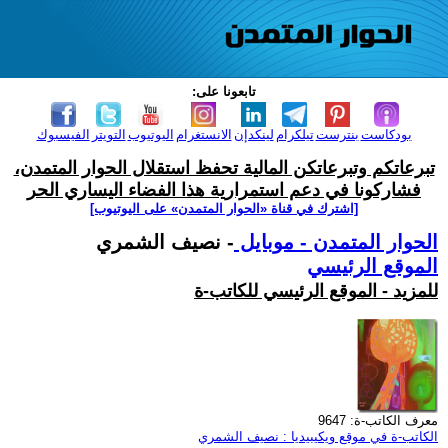
تابعونا على:
بودكاست
بنترست
تيلكرام
لينكدإن
الانستغرام
اليوتيوب
التويتر
الفيسبوك
تبرعاتكم وتبرعاتكن المالية تحفظ استقلال الحوار المتمدن،
فشاركونا في دعم استمرارية هذا الفضاء اليساري الحر
[اشترك في قناة ‫«الحوار المتمدن» على اليوتيوب]
الحوار المتمدن - موبايل
- نصيف الشمري
الموقع الرئيسي
للمزيد - الموقع الرئيسي للكاتب-ة
معرف الكاتب-ة: 9647
الكاتب-ة في موقع ويكيبيديا : نصيف الشمري