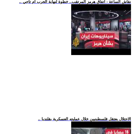
.. نقاش الساعة - اتفاق هرمز المرتقب.. خطوة لنهاية الحرب أم تأجي
.. الاحتلال يعتقل فلسطينيين خلال عمليته العسكرية بقلنديا