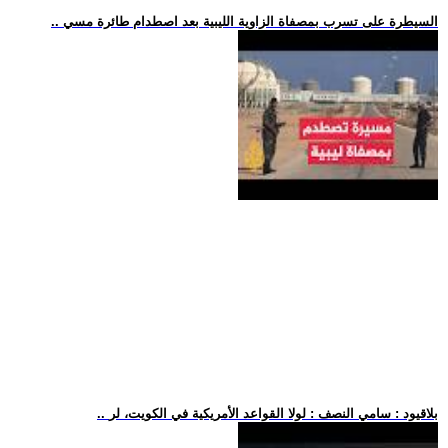
.. السيطرة على تسرب بمصفاة الزاوية الليبية بعد اصطدام طائرة مسي
.. بلاقيود : سامي النصف : لولا القواعد الأمريكية في الكويت، لر