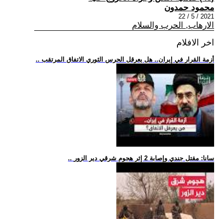
محمود حمدون
2021 / 5 / 22
الارهاب, الحرب والسلام
اخر الافلام
.. أزمة القرار في إيران.. هل يعرقل الحرس الثوري الاتفاق المرتقب
.. سانا: مقتل جندي وإصابة 2 إثر هجوم شرقي دير الزور