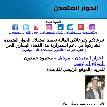
تابعونا على:
بودكاست
بنترست
تيلكرام
لينكدإن
الانستغرام
اليوتيوب
التويتر
الفيسبوك
تبرعاتكم وتبرعاتكن المالية تحفظ استقلال الحوار المتمدن،
فشاركونا في دعم استمرارية هذا الفضاء اليساري الحر
[اشترك في قناة ‫«الحوار المتمدن» على اليوتيوب]
الحوار المتمدن - موبايل
- محمود حمدون
الموقع الرئيسي
للمزيد - الموقع الرئيسي للكاتب-ة
قاص, روائي و مهتم بالشأن العام