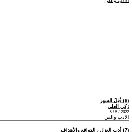
الادب والفن
(6) قُتِلَ السهر
زكي العلي
2022 / 5 / 5
الادب والفن
(7) أدب الغزل ، الدوافع والأهداف