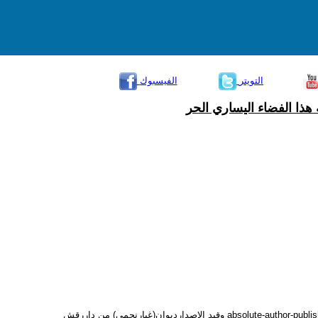
التويتر
الفيسبوك
هذا الفضاء اليساري الحر
صدرله ديوان(ماقبل فقدان الأصابع من نشيد) من دارأروقة ومجموعة دم أزرقblue blood الشعريةالمترجمة للغة الأنجليزية والصادرة عن دارالنشر الأمريكيةabsolute-author-publishing-house وقيد الإصدارديوان(غبارنجمي) من داررقش