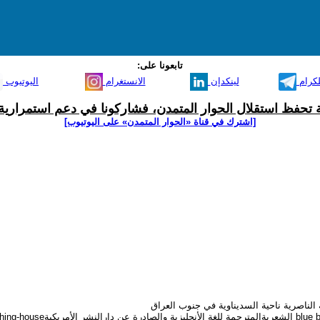
تابعونا على:
لكرام
لينكدإن
الانستغرام
اليوتيوب
ية تحفظ استقلال الحوار المتمدن، فشاركونا في دعم استمرارية 
[اشترك في قناة ‫«الحوار المتمدن» على اليوتيوب]
الناصرية ناحية السديناوية في جنوب العراق