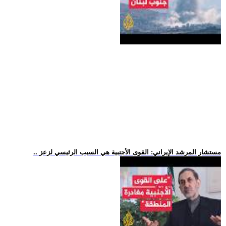
.. مستشار المرشد الإيراني: القوى الأجنبية هي السبب الرئيسي لزعز