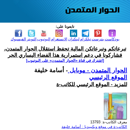
تابعونا على:
بودكاست
بنترست
تيلكرام
لينكدإن
الانستغرام
اليوتيوب
التويتر
الفيسبوك
تبرعاتكم وتبرعاتكن المالية تحفظ استقلال الحوار المتمدن،
فشاركونا في دعم استمرارية هذا الفضاء اليساري الحر
[اشترك في قناة ‫«الحوار المتمدن» على اليوتيوب]
الحوار المتمدن - موبايل
- أسامة خليفة
الموقع الرئيسي
للمزيد - الموقع الرئيسي للكاتب-ة
معرف الكاتب-ة: 13793
الكاتب-ة في موقع ويكيبيديا : أسامة خليفة