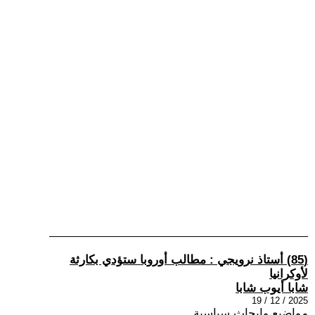
(85) أستاذ نرويجي : مطالب أوروبا ستؤدي بكارثة
لأوكرانيا
شابا أيوب شابا
2025 / 12 / 19
مواضيع وابحاث سياسية