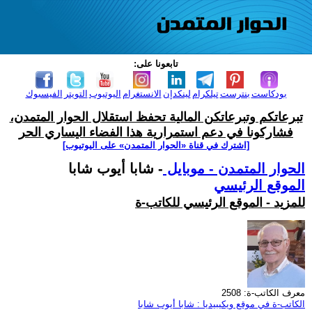
تابعونا على:
بودكاست
بنترست
تيلكرام
لينكدإن
الانستغرام
اليوتيوب
التويتر
الفيسبوك
تبرعاتكم وتبرعاتكن المالية تحفظ استقلال الحوار المتمدن،
فشاركونا في دعم استمرارية هذا الفضاء اليساري الحر
[اشترك في قناة ‫«الحوار المتمدن» على اليوتيوب]
الحوار المتمدن - موبايل
- شابا أيوب شابا
الموقع الرئيسي
للمزيد - الموقع الرئيسي للكاتب-ة
معرف الكاتب-ة: 2508
الكاتب-ة في موقع ويكيبيديا : شابا أيوب شابا