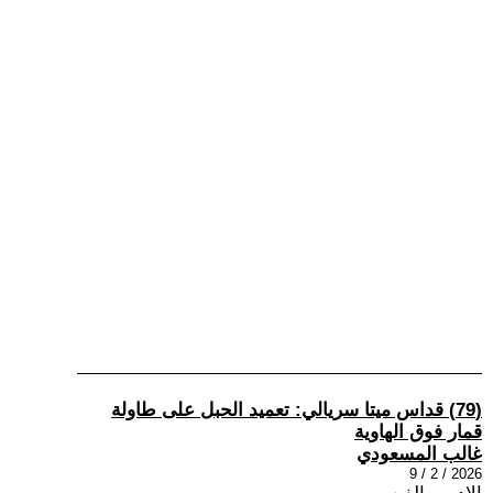
(79) قداس ميتا سريالي: تعميد الحبل على طاولة
قمار فوق الهاوية
غالب المسعودي
2026 / 2 / 9