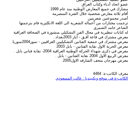
عضو اتحاد أدباء وكتاب العراق
مشارك في جميع المعارض الوطنية منذ عام 1999
أقام ثلاثة معارض شخصية خلال الفترة المنصرمة
أصدر مجموعتين شعريتين
ترجمت مختارات من أعماله الشعرية الى اللغة الانكليزية قام بترجمتها
الشاعر حامد الشمري
له كتابات تنظيرية في مجال الفن التشكيلي منشورة في الصحافة العراقية
معرض مشترك في قاعة أفـق - آيار 2003بغداد .
معرض مشترك في جمعية الفنانين التشكيليين العراقيين - تموز2004سوريا.
معرض الحرية الاول نقابة الفنانين - بابل 2003
معرض في ذكرى شهداء الحركة الوطنية العراقية 2004- نقابة فناني بابل .
معرض الربيع الاول 2004 نقابة الفنانين - بابل .
معرض مهرجان متحف الشارقه الاول2005.
معرف الكاتب-ة: 4484
الكاتب-ة في موقع ويكيبيديا : غالب المسعودي