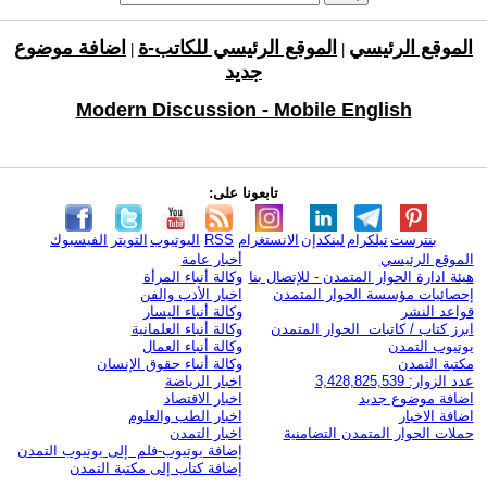
الموقع الرئيسي
الموقع الرئيسي للكاتب-ة
اضافة موضوع
|
|
جديد
Modern Discussion - Mobile English
تابعونا على:
بنترست
تيلكرام
لينكدإن
الانستغرام
RSS
اليوتيوب
التويتر
الفيسبوك
الموقع الرئيسي
أخبار عامة
هيئة ادارة الحوار المتمدن - للإتصال بنا
وكالة أنباء المرأة
إحصائيات مؤسسة الحوار المتمدن
اخبار الأدب والفن
قواعد النشر
وكالة أنباء اليسار
ابرز كتاب / كاتبات الحوار المتمدن
وكالة أنباء العلمانية
يوتيوب التمدن
وكالة أنباء العمال
مكتبة التمدن
وكالة أنباء حقوق الإنسان
عدد الزوار: 3,428,825,539
اخبار الرياضة
اضافة موضوع جديد
اخبار الاقتصاد
اضافة الاخبار
اخبار الطب والعلوم
حملات الحوار المتمدن التضامنية
اخبار التمدن
إضافة يوتيوب-فلم إلى يوتيوب التمدن
إضافة كتاب إلى مكتبة التمدن