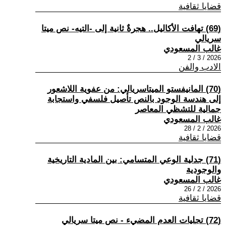
قضايا ثقافية
(69) تهافت الأكاليل.. هجرةٌ ثانية إلى -التيه- نص ميتا
سريالي
غالب المسعودي
2026 / 3 / 2
الادب والفن
(70) المانيفستو الميتاسريالي: من عفوية اللاشعور
إلى هندسة الوجود بالنص تأصيل فلسفي واستجابة
جمالية للتشظي المعاصر
غالب المسعودي
2026 / 2 / 28
قضايا ثقافية
(71) جدلية الوعي المتسامي: بين المادية التاريخية
والوجودية
غالب المسعودي
2026 / 2 / 26
قضايا ثقافية
(72) تجليات العدم المضيء - نص ميتا سريالي