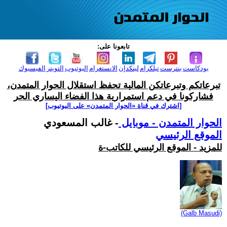
تابعونا على:
بودكاست
بنترست
تيلكرام
لينكدإن
الانستغرام
اليوتيوب
التويتر
الفيسبوك
تبرعاتكم وتبرعاتكن المالية تحفظ استقلال الحوار المتمدن،
فشاركونا في دعم استمرارية هذا الفضاء اليساري الحر
[اشترك في قناة ‫«الحوار المتمدن» على اليوتيوب]
الحوار المتمدن - موبايل
- غالب المسعودي
الموقع الرئيسي
للمزيد - الموقع الرئيسي للكاتب-ة
(Galb Masudi)