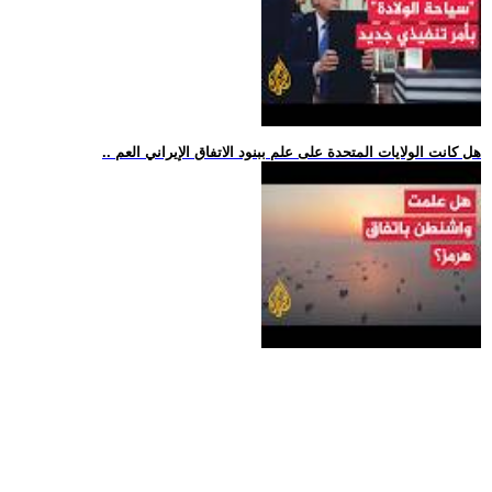
.. هل كانت الولايات المتحدة على علم ببنود الاتفاق الإيراني العم