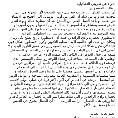
شيء عن تجربتي التشكيلية
د.غالب المسعودي
أن يتحدث الفنان عن تجربته فيه شيء من الصعوبة لأن التجربة هي التي
تتحدث عنه و ما من شك أن الفن من أولى الوسائل التي أفصح بها الانسان
عن نفسه ،و يأخذ العمل الفني من المبدع بعد أن يمتليء خياله و وجدانه و
تفيض نفسه بمشاعر و أحاسيس لا يملك الا أن يكشفها و يكون أسيرها و
بهذا ينتزع من وجوده كنه ما يحس ، و منذ عصر الاسطورة ظل الفن يستلهم
بيئته الموضوعية و المعرفية و تتحدث تجربتي عن استلهامي التراث
الاسطوري لحضارة وادي الرافدين حيث أن الاسطورة تأريخ يصلح لكل زمان
ومكان من حيث انها عالمية الابعاد محلية التكوين وكون الاسطورة شكل فهي
قابلة لأن تكون شكلا آخر ،انا أرحل مع السومريين في عمق التأريخ البعيد و لا
أنسى اني في القرن الواحد و العشرين منحازا لهاجس الحاضر و المستقبل
متنقلا من خلال الغوص في الذات راكبا صهوة الروح امارس أحلامي و
أوهامي على المساحة المتاحه لي _فضاء اللوحة _و يشكل التهميش الذي
فرضته قوى الظلام عائقا امام الابداع العراقي ناسية أن العراقيين في كل
تأريخهم هم كالنخيل شامخين في وجه البائسين لذا لجأت الى استخدام
خامات و الوان أصنعها لنفسي معتمدا على ما متاح في السوق المحلية و
ملبيا متطلبات الديمومة و المقاومة العالية للظروف المناخية و عوامل الزمن
،لم أستعمل الريشة في أعمالي كي أكون أكثر قربا في عملي ..وكي لاننسى
أن التسطيح وصل الى كافة مرافق الحياة الثقافية حتى الى ريشة الفنان ،و
المطلع على تأريخ الحضارات الكبيرة يرى انها استثمرت ما متاح في بيئتها
لتصنع اسطورتها و ليس أدل من ذلك استخدام الطين لتدوين روائع الاعمال
لحضارة وادي الرافدين و التي ظلت منارا ينير الدرب لحضارات العالم كافة و
أننا وريثي هذه الحضارة الرائعة العريقة .. اذ أن الجمال يشرق في النفس
كشعاع ضوء بين الآكام.
عضو نقابة الفنانين
عضو جمعية التشكيليين العراقيين