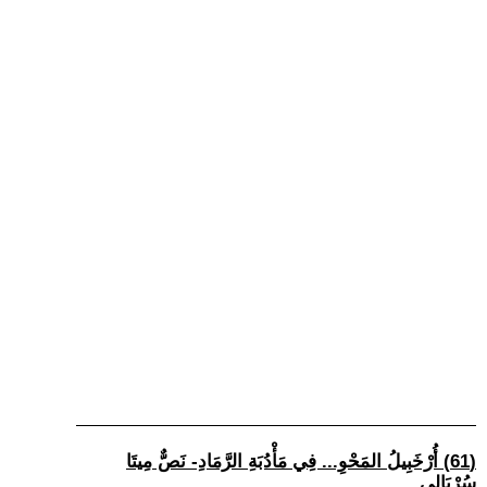
(61) أُرْخَبِيلُ المَحْوِ... فِي مَأْدُبَةِ الرَّمَادِ- نَصٌّ مِيتَا
سُرْيَالِي