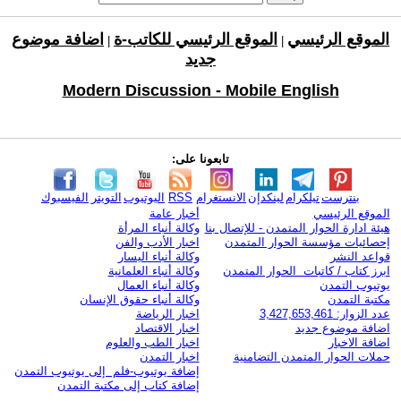
الموقع الرئيسي
الموقع الرئيسي للكاتب-ة
اضافة موضوع
|
|
جديد
Modern Discussion - Mobile English
تابعونا على:
بنترست
تيلكرام
لينكدإن
الانستغرام
RSS
اليوتيوب
التويتر
الفيسبوك
الموقع الرئيسي
أخبار عامة
هيئة ادارة الحوار المتمدن - للإتصال بنا
وكالة أنباء المرأة
إحصائيات مؤسسة الحوار المتمدن
اخبار الأدب والفن
قواعد النشر
وكالة أنباء اليسار
ابرز كتاب / كاتبات الحوار المتمدن
وكالة أنباء العلمانية
يوتيوب التمدن
وكالة أنباء العمال
مكتبة التمدن
وكالة أنباء حقوق الإنسان
عدد الزوار: 3,427,653,461
اخبار الرياضة
اضافة موضوع جديد
اخبار الاقتصاد
اضافة الاخبار
اخبار الطب والعلوم
حملات الحوار المتمدن التضامنية
اخبار التمدن
إضافة يوتيوب-فلم إلى يوتيوب التمدن
إضافة كتاب إلى مكتبة التمدن