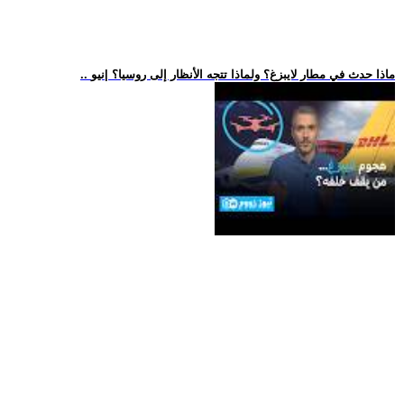
.. ماذا حدث في مطار لايبزغ؟ ولماذا تتجه الأنظار إلى روسيا؟ |نيو