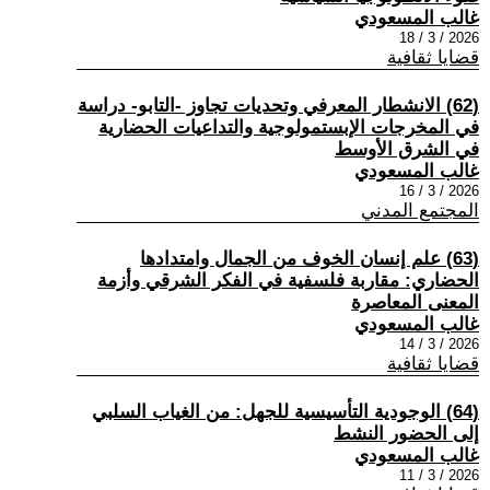
غالب المسعودي
2026 / 3 / 18
قضايا ثقافية
(62) الانشطار المعرفي وتحديات تجاوز -التابو- دراسة
في المخرجات الإبستمولوجية والتداعيات الحضارية
في الشرق الأوسط
غالب المسعودي
2026 / 3 / 16
المجتمع المدني
(63) علم إنسان الخوف من الجمال وامتدادها
الحضاري: مقاربة فلسفية في الفكر الشرقي وأزمة
المعنى المعاصرة
غالب المسعودي
2026 / 3 / 14
قضايا ثقافية
(64) الوجودية التأسيسية للجهل: من الغياب السلبي
إلى الحضور النشط
غالب المسعودي
2026 / 3 / 11