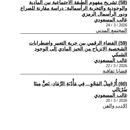
(58) تشريح مفهوم الطبقة الاجتماعية بين المادية
والوجودية والتجربة الرأسمالية: دراسة مقارنة للصراع
ودور الرأسمال الرمزي
غالب المسعودي
2026 / 3 / 24
المجتمع المدني
(59) الفضاء الرقمي بين حرية التعبير واضطرابات
الشخصية الانزياح من الحيز المادي إلى الوجود
الشبكي
غالب المسعودي
2026 / 3 / 22
قضايا ثقافية
(60) أُرْخَبِيلُ المَحْوِ... فِي مَأْدُبَةِ الرَّمَادِ- نَصٌّ مِيتَا
سُرْيَالِي
غالب المسعودي
2026 / 3 / 20
الادب والفن