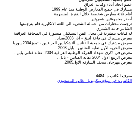
عضو اتحاد أدباء وكتاب العراق
مشارك في جميع المعارض الوطنية منذ عام 1999
أقام ثلاثة معارض شخصية خلال الفترة المنصرمة
أصدر مجموعتين شعريتين
ترجمت مختارات من أعماله الشعرية الى اللغة الانكليزية قام بترجمتها
الشاعر حامد الشمري
له كتابات تنظيرية في مجال الفن التشكيلي منشورة في الصحافة العراقية
معرض مشترك في قاعة أفـق - آيار 2003بغداد .
معرض مشترك في جمعية الفنانين التشكيليين العراقيين - تموز2004سوريا.
معرض الحرية الاول نقابة الفنانين - بابل 2003
معرض في ذكرى شهداء الحركة الوطنية العراقية 2004- نقابة فناني بابل .
معرض الربيع الاول 2004 نقابة الفنانين - بابل .
معرض مهرجان متحف الشارقه الاول2005.
معرف الكاتب-ة: 4484
الكاتب-ة في موقع ويكيبيديا : غالب المسعودي