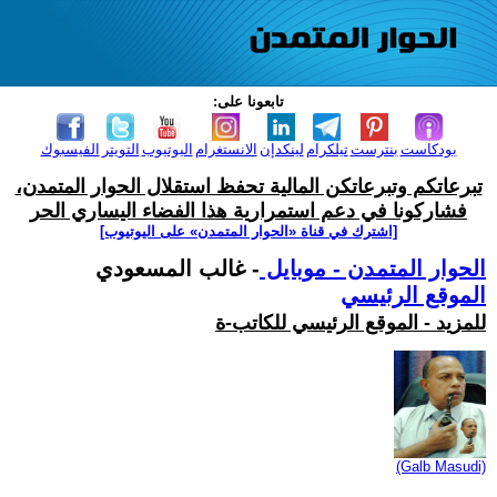
تابعونا على:
بودكاست
بنترست
تيلكرام
لينكدإن
الانستغرام
اليوتيوب
التويتر
الفيسبوك
تبرعاتكم وتبرعاتكن المالية تحفظ استقلال الحوار المتمدن،
فشاركونا في دعم استمرارية هذا الفضاء اليساري الحر
[اشترك في قناة ‫«الحوار المتمدن» على اليوتيوب]
الحوار المتمدن - موبايل
- غالب المسعودي
الموقع الرئيسي
للمزيد - الموقع الرئيسي للكاتب-ة
(Galb Masudi)