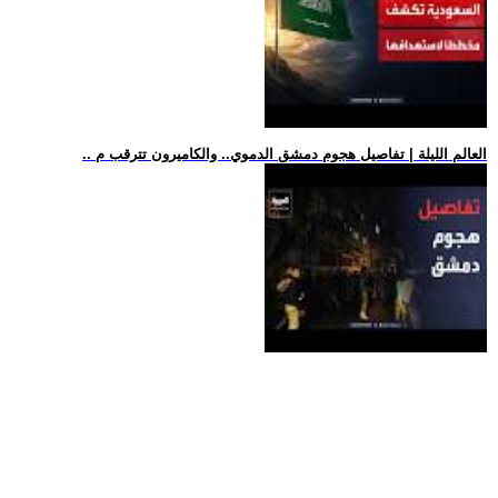
.. العالم الليلة | تفاصيل هجوم دمشق الدموي.. والكاميرون تترقب م