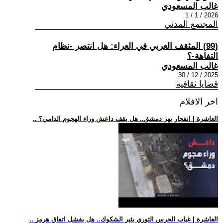
غالب المسعودي
2026 / 1 / 1
المجتمع المدني
(99) المثقف العربي في العراء: هل انتصر -نظام
التفاهة-؟
غالب المسعودي
2025 / 12 / 30
قضايا ثقافية
اخر الافلام
.. العاشرة | انفجار يهز دمشق.. هل يقف داعش وراء الهجوم الدامي؟
.. العاشرة | غياب الحرس الثوري يثير الشكوك.. هل يفشل اتفاق هرمز