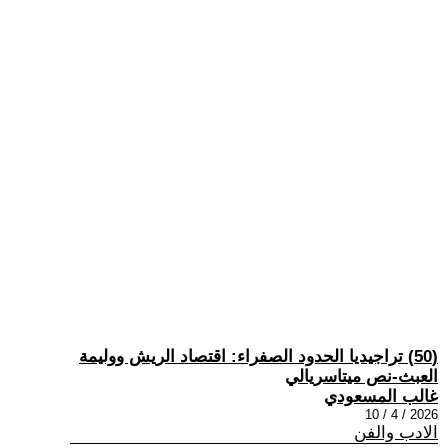
(50) تراجيديا الحدود الصفراء: اقتصاد الريش ووليمة
العبث-نص ميتاسريالي
غالب المسعودي
2026 / 4 / 10
الادب والفن