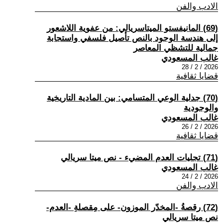
الادب والفن
(69) المانيفستو الميتاسريالي: من عفوية اللاشعور
إلى هندسة الوجود بالنص تأصيل فلسفي واستجابة
جمالية للتشظي المعاصر
غالب المسعودي
2026 / 2 / 28
قضايا ثقافية
(70) جدلية الوعي المتسامي: بين المادية التاريخية
والوجودية
غالب المسعودي
2026 / 2 / 26
قضايا ثقافية
(71) تجليات العدم المضيء - نص ميتا سريالي
غالب المسعودي
2026 / 2 / 24
الادب والفن
(72) رقصةُ -المخدّر الموزون- على مِقصلةِ -العدم-
نص ميتا سريالي