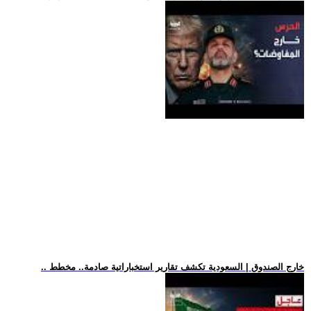
.. خارج الصندوق | السعودية تكشف تقارير استخباراتية صادمة.. مخطط