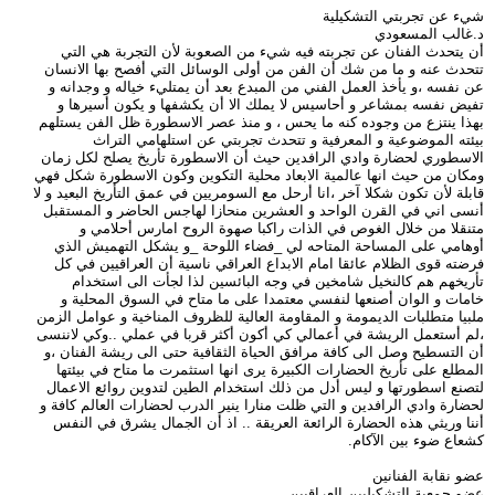
شيء عن تجربتي التشكيلية
د.غالب المسعودي
أن يتحدث الفنان عن تجربته فيه شيء من الصعوبة لأن التجربة هي التي
تتحدث عنه و ما من شك أن الفن من أولى الوسائل التي أفصح بها الانسان
عن نفسه ،و يأخذ العمل الفني من المبدع بعد أن يمتليء خياله و وجدانه و
تفيض نفسه بمشاعر و أحاسيس لا يملك الا أن يكشفها و يكون أسيرها و
بهذا ينتزع من وجوده كنه ما يحس ، و منذ عصر الاسطورة ظل الفن يستلهم
بيئته الموضوعية و المعرفية و تتحدث تجربتي عن استلهامي التراث
الاسطوري لحضارة وادي الرافدين حيث أن الاسطورة تأريخ يصلح لكل زمان
ومكان من حيث انها عالمية الابعاد محلية التكوين وكون الاسطورة شكل فهي
قابلة لأن تكون شكلا آخر ،انا أرحل مع السومريين في عمق التأريخ البعيد و لا
أنسى اني في القرن الواحد و العشرين منحازا لهاجس الحاضر و المستقبل
متنقلا من خلال الغوص في الذات راكبا صهوة الروح امارس أحلامي و
أوهامي على المساحة المتاحه لي _فضاء اللوحة _و يشكل التهميش الذي
فرضته قوى الظلام عائقا امام الابداع العراقي ناسية أن العراقيين في كل
تأريخهم هم كالنخيل شامخين في وجه البائسين لذا لجأت الى استخدام
خامات و الوان أصنعها لنفسي معتمدا على ما متاح في السوق المحلية و
ملبيا متطلبات الديمومة و المقاومة العالية للظروف المناخية و عوامل الزمن
،لم أستعمل الريشة في أعمالي كي أكون أكثر قربا في عملي ..وكي لاننسى
أن التسطيح وصل الى كافة مرافق الحياة الثقافية حتى الى ريشة الفنان ،و
المطلع على تأريخ الحضارات الكبيرة يرى انها استثمرت ما متاح في بيئتها
لتصنع اسطورتها و ليس أدل من ذلك استخدام الطين لتدوين روائع الاعمال
لحضارة وادي الرافدين و التي ظلت منارا ينير الدرب لحضارات العالم كافة و
أننا وريثي هذه الحضارة الرائعة العريقة .. اذ أن الجمال يشرق في النفس
كشعاع ضوء بين الآكام.
عضو نقابة الفنانين
عضو جمعية التشكيليين العراقيين