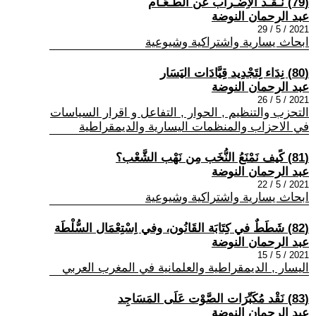
(79) نَـقـد الاِضْـراب عَن الطَّـعَـام
عبد الرحمان النوضة
2021 / 5 / 29
ابحاث يسارية واشتراكية وشيوعية
(80) نِدَاء لِتَجْدِيد قِيَّادَات اليَسَار
عبد الرحمان النوضة
2021 / 5 / 26
التحزب والتنظيم , الحوار , التفاعل و اقرار السياسات
في الاحزاب والمنظمات اليسارية والديمقراطية
(81) كًيف نَمْنَعُ النُّخَب مِن نَهْب الشَّعْب؟
عبد الرحمان النوضة
2021 / 5 / 22
ابحاث يسارية واشتراكية وشيوعية
(82) شَطَطٌ في كِتَابَة القَانُون، وفي اِسْتِعْمَال السُّلْطَة
عبد الرحمان النوضة
2021 / 5 / 15
اليسار , الديمقراطية والعلمانية في المغرب العربي
(83) نَقْد مُكَبِّرَات الصَّوْت عَلَى المَسَاجِد
عبد الرحمان النوضة