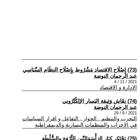
(73) إِصْلَاح الاقتصاد مَشْرُوط بِإِصْلَاح النِظَام السِّيَاسِي
عبد الرحمان النوضة
2021 / 11 / 4
الادارة و الاقتصاد
(74) نِقَاش وَثِيقة اليَسار الإلِكْتْرُونِي
عبد الرحمان النوضة
2021 / 9 / 29
التحزب والتنظيم , الحوار , التفاعل و اقرار السياسات
في الاحزاب والمنظمات اليسارية والديمقراطية
(75) يَحْتَكِر كِبَار الرَأْسَمَالِيِّين الثَّرْوَة والسُُّلْطَة