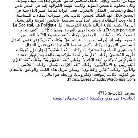
مهندس، كاتب، وَنَاقِد. معتقل سياسي سابق. تَعَرَّضَ لِتَعْذِيب عَنِيف وَمَدِيد.
وكان محكوما بالسجن المؤبد. وكانت التهمة المُوَجَّهَة إليه هي المس بأمن
النظام السياسي الملكي بالمغرب. قضى قرابة ثمانية عشر (18) سنة في
السجن خلال عهد الملك الحسن الثاني. نشر عشرات المقالات السياسية
(أثناء وبعد اِعْتِـقَالِه). ونشر عدة كتب سياسية، باللغتين العربية والفرنسية،
أبرزها الكتب الثلاثة التالية باللغة الفرنسية : (Le Sociétal, Le Politique, L
Ethique politique). وله كتب أخرى بالعربية، ومنها : كُرَّاس "كيف نتجاوز
القمع"، وكتاب "طبقات المجتمع"، وكتاب "نقد مشروع الرَّبْط القار بين
المغرب وإسبانيا (دراسة جيو - استراتيجية)"، وكتاب "كيف؟ (في فنون النضال
السياسي الثوري)"، وكتاب "كيف نسقط الاستبداد (في فنون النضال
الجماهيري السلمي المشترك)"، وكتاب "نَقْد الشَّعْب" (حِوَار حَوْل مُعِيقَات
تَقْوِيم المُجتمع)، وكتاب "هَلْ مَا زَالَت الماركسية صالحة بعد اِنْهِيَّار الاتحاد
السُوفْيَاتِي"، وكتاب "نقد النُخَب"، وكتاب "نقد الصّهْيُونِيَة"، وكتاب "نَقْد تَعَاوُن
اليَسَارِيِّين مع الإِسْلَامِيِّين"، وكتاب "نَقْد أَحْزَاب اليَسَار"، وكتاب "الجِنْس
وَالدِّين"، وكتاب "الدِّين والقَانُون". ويمكن تنزيل هذه الكتب والوثائق، بالمجان
من مُدوّنة الكاتب (موقعه الإلكتروني)، وَرَابِطُه هو التالي :
https://LivresChauds.Wordpress.Com.
معرف الكاتب-ة: 4773
الكاتب-ة في موقع ويكيبيديا : عبد الرحمان النوضة