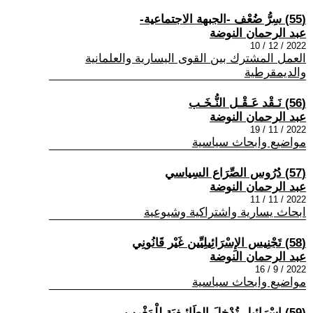
(55) سِرُّ ضُعْف -الجبهة الاجتماعية-
عبد الرحمان النوضة
2022 / 12 / 10
العمل المشترك بين القوى اليسارية والعلمانية
والديمقرطية
(56) نَـقْد عَـقْـل النُّـخَـب
عبد الرحمان النوضة
2022 / 11 / 19
مواضيع وابحاث سياسية
(57) دُرُوس الصِّرَاع السِياسي
عبد الرحمان النوضة
2022 / 11 / 11
ابحاث يسارية واشتراكية وشيوعية
(58) تَجْنِيس الإِسْرَائِيلِيِّين غَيْر قَانُونِي
عبد الرحمان النوضة
2022 / 9 / 16
مواضيع وابحاث سياسية
(59) إِسْرَائِيل تُدْخِلَ الطَائِـفِيَة لِلْمَغْرِب