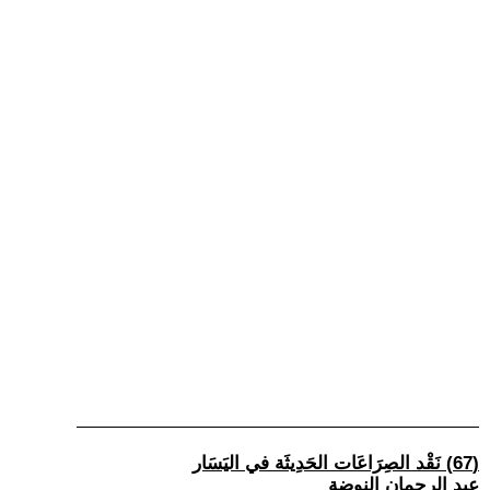
(67) نَقْد الصِرَاعَات الحَدِيثَة في اليَسَار
عبد الرحمان النوضة