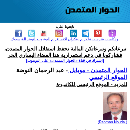
تابعونا على:
بودكاست
بنترست
تيلكرام
لينكدإن
الانستغرام
اليوتيوب
التويتر
الفيسبوك
تبرعاتكم وتبرعاتكن المالية تحفظ استقلال الحوار المتمدن،
فشاركونا في دعم استمرارية هذا الفضاء اليساري الحر
[اشترك في قناة ‫«الحوار المتمدن» على اليوتيوب]
الحوار المتمدن - موبايل
- عبد الرحمان النوضة
الموقع الرئيسي
للمزيد - الموقع الرئيسي للكاتب-ة
(Rahman Nouda )