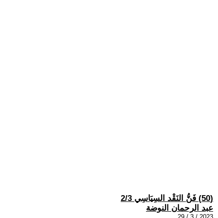
(50) فَنُّ النَقْد السِيَاسِي 2/3
عبد الرحمان النوضة
2023 / 3 / 29