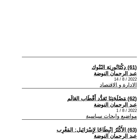
(61) دِكْتَاتُورِيَة البُنُوك
عبد الرحمان النوضة
2022 / 8 / 14
الادارة و الاقتصاد
(62) مَصْلَحَتِنَا تَعَدُّد أَقْطَاب العَالَم
عبد الرحمان النوضة
2022 / 8 / 1
مواضيع وابحاث سياسية
(63) الأَكْثَرُ اِنْبِطَاحًا لِإِسْرَائِيل: المَغْرِب
عبد الرحمان النوضة