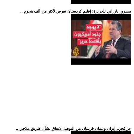
.. مسرور بارزاني للجزيرة: إقليم كردستان تعرض لأكثر من ألف هجوم
.. عراقجي: إيران وعمان قريبتان من التوصل لاتفاق بشأن طريق ملاحي