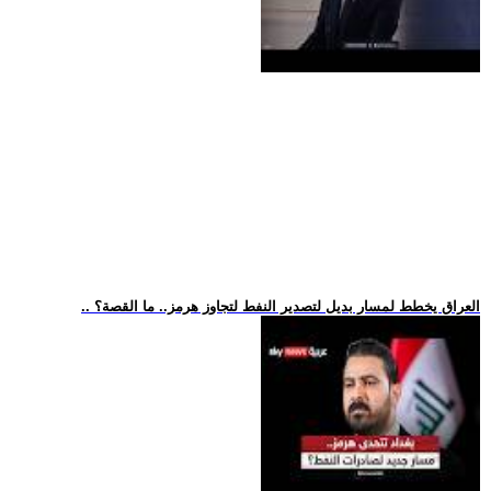
.. العراق يخطط لمسار بديل لتصدير النفط لتجاوز هرمز.. ما القصة؟