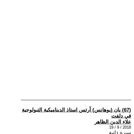
(67) يان (يوهانس) آرتس استاذ الديناميكية التبولوجية
في دلفت
علاء الدين الظاهر
2018 / 9 / 19
سيرة ذاتية