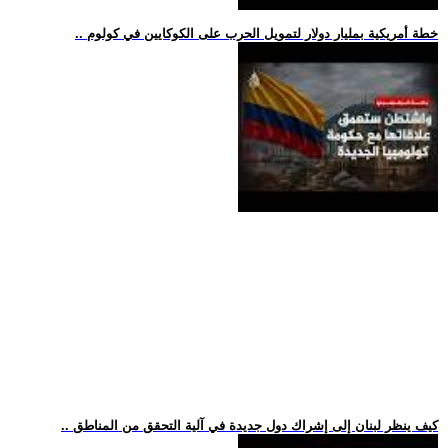
.. خطة أمريكية بمليار دولار لتمويل الحرب على الكوكايين في كولوم
.. كيف ينظر لبنان إلى إشراك دول جديدة في آلية التحقق من المناطق