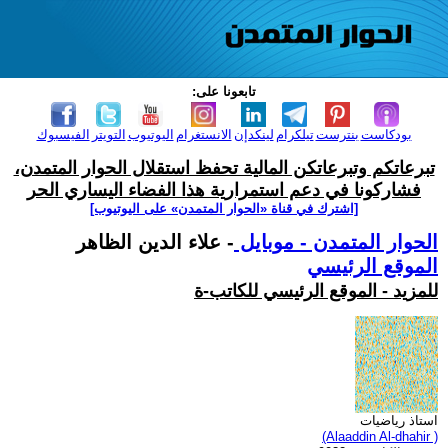
تابعونا على:
بودكاست
بنترست
تيلكرام
لينكدإن
الانستغرام
اليوتيوب
التويتر
الفيسبوك
تبرعاتكم وتبرعاتكن المالية تحفظ استقلال الحوار المتمدن،
فشاركونا في دعم استمرارية هذا الفضاء اليساري الحر
[اشترك في قناة ‫«الحوار المتمدن» على اليوتيوب]
الحوار المتمدن - موبايل
- علاء الدين الظاهر
الموقع الرئيسي
للمزيد - الموقع الرئيسي للكاتب-ة
استاذ رياضيات
(Alaaddin Al-dhahir )