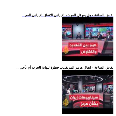
.. نقاش الساعة - هل يعرقل المرشد الإيراني الاتفاق الإيراني العم
.. نقاش الساعة - اتفاق هرمز المرتقب.. خطوة لنهاية الحرب أم تأجي