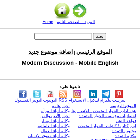
المزيد - الصفحة التالية
Home
الموقع الرئيسي
اضافة موضوع جديد
|
Modern Discussion - Mobile English
تابعونا على:
بنترست
تيلكرام
لينكدإن
الانستغرام
RSS
اليوتيوب
التويتر
الفيسبوك
الموقع الرئيسي
أخبار عامة
هيئة ادارة الحوار المتمدن - للإتصال بنا
وكالة أنباء المرأة
إحصائيات مؤسسة الحوار المتمدن
اخبار الأدب والفن
قواعد النشر
وكالة أنباء اليسار
ابرز كتاب / كاتبات الحوار المتمدن
وكالة أنباء العلمانية
يوتيوب التمدن
وكالة أنباء العمال
مكتبة التمدن
وكالة أنباء حقوق الإنسان