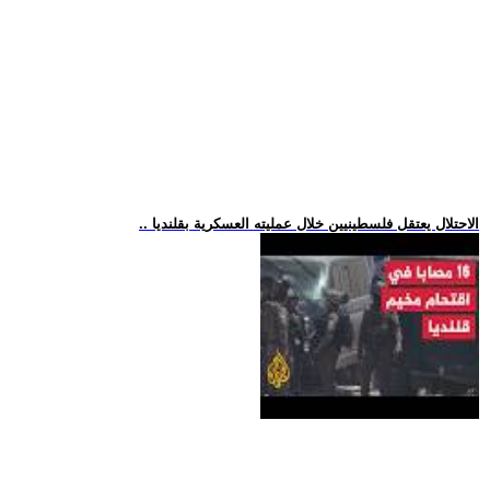
.. الاحتلال يعتقل فلسطينيين خلال عمليته العسكرية بقلنديا