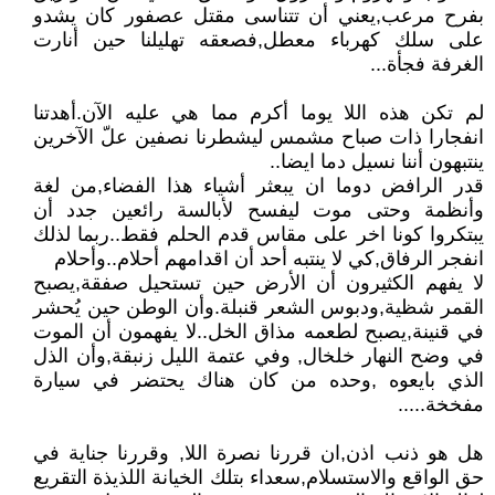
بفرح مرعب,يعني أن تتناسى مقتل عصفور كان يشدو
على سلك كهرباء معطل,فصعقه تهليلنا حين أنارت
الغرفة فجأة...
لم تكن هذه اللا يوما أكرم مما هي عليه الآن.أهدتنا
انفجارا ذات صباح مشمس ليشطرنا نصفين علّ الآخرين
ينتبهون أننا نسيل دما ايضا..
قدر الرافض دوما ان يبعثر أشياء هذا الفضاء,من لغة
وأنظمة وحتى موت ليفسح لأبالسة رائعين جدد أن
يبتكروا كونا اخر على مقاس قدم الحلم فقط..ربما لذلك
انفجر الرفاق,كي لا ينتبه أحد أن اقدامهم أحلام..وأحلام
لا يفهم الكثيرون أن الأرض حين تستحيل صفقة,يصبح
القمر شظية,ودبوس الشعر قنبلة.وأن الوطن حين يُحشر
في قنينة,يصبح لطعمه مذاق الخل..لا يفهمون أن الموت
في وضح النهار خلخال, وفي عتمة الليل زنبقة,وأن الذل
الذي بايعوه ,وحده من كان هناك يحتضر في سيارة
مفخخة.....
هل هو ذنب اذن,ان قررنا نصرة اللا, وقررنا جناية في
حق الواقع والاستسلام,سعداء بتلك الخيانة اللذيذة التقريع