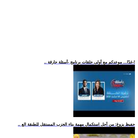
.. غدًا... موعدكم مع أولى حلقات برنامج -أسئلة حارقة-!
.. حفيظ يزوغ: من أجل استكمال مهمة بناء الحزب المستقل للطبقة الع