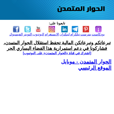
تابعونا على:
بودكاست
بنترست
تيلكرام
لينكدإن
الانستغرام
اليوتيوب
التويتر
الفيسبوك
تبرعاتكم وتبرعاتكن المالية تحفظ استقلال الحوار المتمدن،
فشاركونا في دعم استمرارية هذا الفضاء اليساري الحر
[اشترك في قناة ‫«الحوار المتمدن» على اليوتيوب]
الحوار المتمدن - موبايل
الموقع الرئيسي