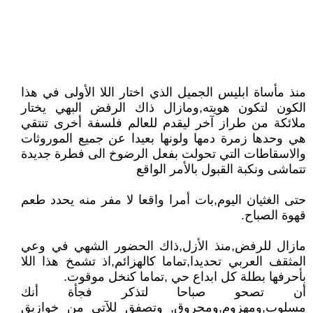
منذ مأساة ابليس الجميل الذي اختار اللا الأولى في هذا
الكون لتكون هويته,ومازال ذاك الرفض البهي يختار
ملائكة من طراز آخر ليقدم للعالم فلسفة أخرى تنتقي
هي وحدها زمرة دمها ولونها بعيدا عن جميع الموروثات
والاسقاطات التي تحولت بفعل الرضوخ الى فطرة جديدة
تتماشى ونكبة القبول بالأمر الواقع
حتى الغثيان اليوم,بات أمرا واقعا لا مفر منه يحدد طعم
قهوة الصباح.
مازال للرفض,منذ الأزل,ذاك الحضور الشهي في وعي
المثقف العربي تحديدا,تماما كالهزائم,اذ تشمخ هذا اللا
بأحرفها بطلة كل ابداع حي ,تماما كنخل موقوت.
أن تصحو صباحا لتذكر فجأة أنك
مسلوب,ومهزوم,ومحروق, وتصفق للآتي من خوازيق