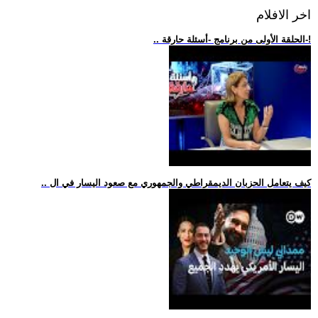
اخر الافلام
.. الحلقة الأولى من برنامج -أسئلة حارقة-!
.. كيف يتعامل الحزبان الديمقراطي والجمهوري مع صعود اليسار في ال