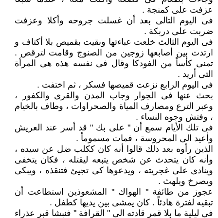
عزفت على كمنجة .
فى اليوم التالى بعد أن غسلت جروحه وأكلا وعزفت
ضربت على دربكة .
فى اليوم الثالث خلعت عباءتها وبقيت بقميص بلا أكتاف و
ارتدت بين أصابعها زوجين من الصنوج وقامت لترقص .
تمنى كأساً من الفودكا وقال فى نفسه هذه هى المرأة
التى أريد .
فى اليوم الرابع نزعت قميصها فسكر ، ثم اختفت .
بحث عنها فى الجوار وجاب المدن والقرى والكفور ،
وعبر الترع ومصارف المياة والصحراوات ، وطاف بالخيام
، وفتش وجوه النساء .
فى تلك الأيام سمع أن " على بك " قد أسر عند العريش
وأعيد الى المحروسة ، فمات مسموماً .
الذين رأوه بعد ذلك قالوا أنه كان ككلب ضل عن سيده ،
وأنه كان يتحدث عن شخص يتبعه ليقتله ، فكان يتخفى
وينادى على غجريته ، ويدعوها كى تجيئ فتنقذه ، ويبكى
ويصرخ ويلهث .
عجوز من طائفة " الهواك " المشعوذين استطاعت أن
تبقيه لفترة هادئاً . كان يمشى بين يديها كطفل .
فى ليلية ما بلا قمر قادته الى " القرافة " فنبشا قبر عذراء