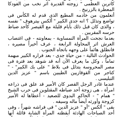
كاترين العظمى " زوجته القديرة اثر نخب من الفودكا
المعطرة بالزرنيخ .
أتعلمون من خادمه المطيع الذى قدم له الكأس فى
تواضع وتذلل ؟ انه جدى الكبير " ألكس بيترهوف " نفسه
، والذى كان قبل ذلك بأيام قليلة مع القيصر كأحد ضباط
حرسه المقربين .
بعدما نجحت المرأة النمساوية - بمعاونته - فى اغتصاب
العرش اثر المحاولة الرابعة ، عرف أخيراً مصيره ،
فانطلق هائماً على وجهه باتجاه الجنوب .
الحوادث التالية - من حياة جدى - بعد فراره الكبير مبهمة
تماماً ، وكل ما يعرف الآن أنه قد شوهد بعد فترة فى
مصر المحروسة يتذلل فى بلاط " على بك الكبير" - "
كتاجر من القوقازيين الطيبين باسم " عزيز الدين
التبليسى .
عندما غادر الرجل القصر كان الأمير قد علق فى ذراعه
امرأة ، هى زوجة أحد ضباطه المقتلوين فى حرب الشيخ
" همام " - الحاكم البدوى للصعيد - أعطاها له الأمير
كزوجة وأورثه أيضاً ماله وسيفه .
بقى " ألكس "أو " عزيز الدين " فى فراشه شهراً ، وفى
أحد الصباحات الهادئة أيقظته المرأة الشابة قائلة أنها