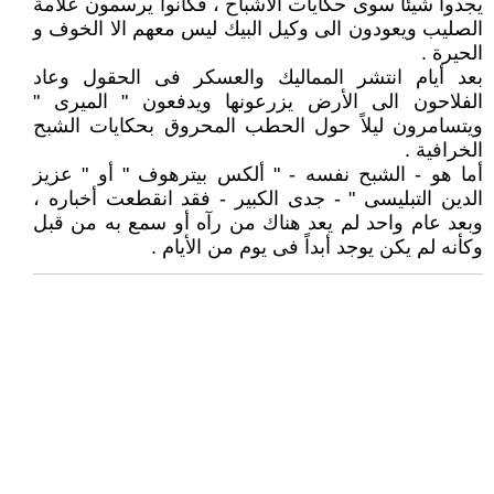
يجدوا شيئاً سوى حكايات الأشباح ، فكانوا يرسمون علامة
الصليب ويعودون الى وكيل البيك ليس معهم الا الخوف و
الحيرة .
بعد أيام انتشر المماليك والعسكر فى الحقول وعاد
الفلاحون الى الأرض يزرعونها ويدفعون " الميرى "
ويتسامرون ليلاً حول الحطب المحروق بحكايات الشبح
الخرافية .
أما هو - الشبح نفسه - " ألكس بيترهوف " أو " عزيز
الدين التبليسى " - جدى الكبير - فقد انقطعت أخباره ،
وبعد عام واحد لم يعد هناك من رآه أو سمع به من قبل
وكأنه لم يكن يوجد أبداً فى يوم من الأيام .