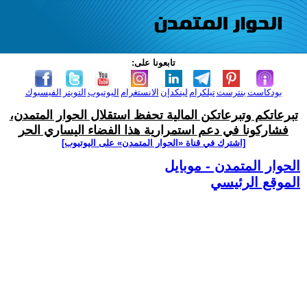
تابعونا على:
بودكاست
بنترست
تيلكرام
لينكدإن
الانستغرام
اليوتيوب
التويتر
الفيسبوك
تبرعاتكم وتبرعاتكن المالية تحفظ استقلال الحوار المتمدن،
فشاركونا في دعم استمرارية هذا الفضاء اليساري الحر
[اشترك في قناة ‫«الحوار المتمدن» على اليوتيوب]
الحوار المتمدن - موبايل
الموقع الرئيسي