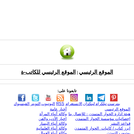
الموقع الرئيسي
الموقع الرئيسي للكاتب-ة
|
تابعونا على:
بنترست
تيلكرام
لينكدإن
الانستغرام
RSS
اليوتيوب
التويتر
الفيسبوك
الموقع الرئيسي
أخبار عامة
هيئة ادارة الحوار المتمدن - للإتصال بنا
وكالة أنباء المرأة
إحصائيات مؤسسة الحوار المتمدن
اخبار الأدب والفن
قواعد النشر
وكالة أنباء اليسار
ابرز كتاب / كاتبات الحوار المتمدن
وكالة أنباء العلمانية
يوتيوب التمدن
وكالة أنباء العمال