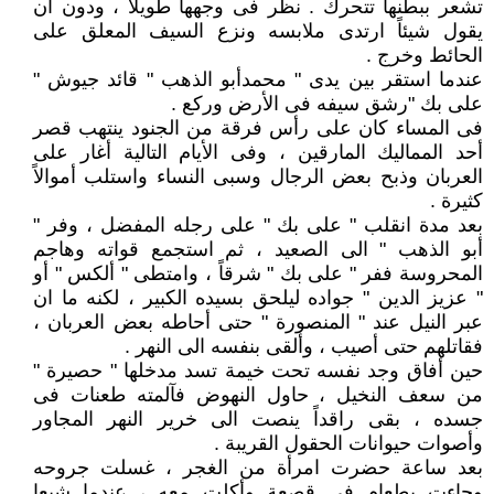
تشعر ببطنها تتحرك . نظر فى وجهها طويلاً ، ودون أن
يقول شيئاً ارتدى ملابسه ونزع السيف المعلق على
الحائط وخرج .
عندما استقر بين يدى " محمدأبو الذهب " قائد جيوش "
على بك "رشق سيفه فى الأرض وركع .
فى المساء كان على رأس فرقة من الجنود ينتهب قصر
أحد المماليك المارقين ، وفى الأيام التالية أغار على
العربان وذبح بعض الرجال وسبى النساء واستلب أموالاً
كثيرة .
بعد مدة انقلب " على بك " على رجله المفضل ، وفر "
أبو الذهب " الى الصعيد ، ثم استجمع قواته وهاجم
المحروسة ففر " على بك " شرقاً ، وامتطى " ألكس " أو
" عزيز الدين " جواده ليلحق بسيده الكبير ، لكنه ما ان
عبر النيل عند " المنصورة " حتى أحاطه بعض العربان ،
فقاتلهم حتى أصيب ، وألقى بنفسه الى النهر .
حين أفاق وجد نفسه تحت خيمة تسد مدخلها " حصيرة "
من سعف النخيل ، حاول النهوض فآلمته طعنات فى
جسده ، بقى راقداً ينصت الى خرير النهر المجاور
وأصوات حيوانات الحقول القريبة .
بعد ساعة حضرت امرأة من الغجر ، غسلت جروحه
وجاءت بطعام فى قصعة وأكلت معه ، عندما شبعا