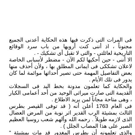
فى المرات التى ذكرت فيها هذه الحكاية أعدنى الجميع
مجنوناً ، اذ أننى كنت أرويها من باب سرد الوقائع
التاريخية لعائلتى - والتى لا تقبل أى تشكيك - .
الا أننى - حين أحكيها لكم الآن - مضطر لأسبابى الخاصة
لاعلان تشككى فى ايمانى المطلق بها ، ولأن أحذف منها
بعض التفاصيل المهمة حتى تصير أحداثها موائمة لما كان
يدور فى تلك الأيام .
والحكاية كما تعلمون مدونة بخط اليد فى السجلات
القديمة التى صارت ميراثى الوحيد من أحد أعمامى الكبار
، وهى متاحة مجاناً لمن يريد الاطلاع .
فى العام 1763 أعلن أنه ( قد توفى القيصر بطرس
الثالث بمشيئة الرب القدير اثر نوبة من المرض العضال
الذى لازمه طويلاً . رحمه الله وألهم شعب روسيا العظيم
الصبر على هذا المصاب الجلل ) .
والذى تعلمونه أن بطرس المغدور قد مات بمشيئة "