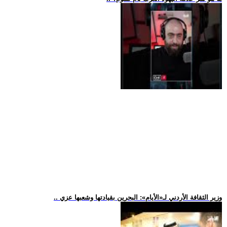
.. وزير الثقافة الأردني لـ«الأيام»: البحرين بقيادتها وشعبها عزي