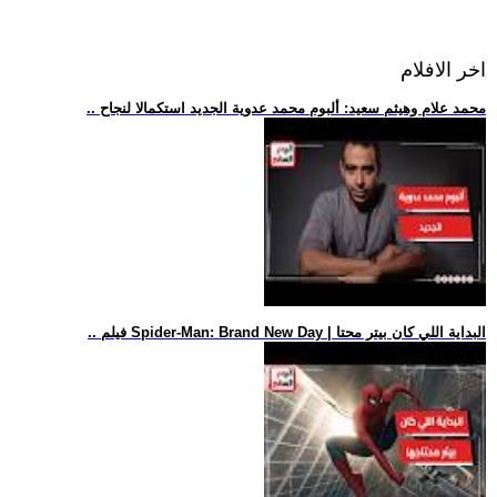
اخر الافلام
.. محمد علام وهيثم سعيد: ألبوم محمد عدوية الجديد استكمالا لنجاح
.. فيلم Spider-Man: Brand New Day | البداية اللي كان بيتر محتا