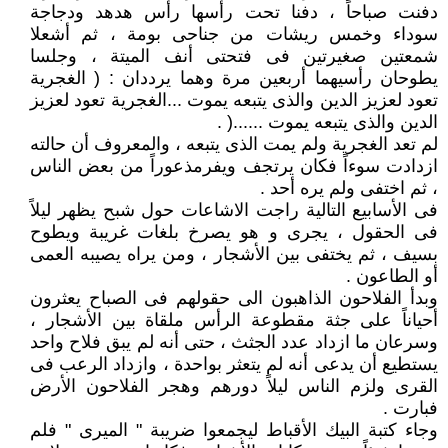
دفنت صباحاً ، دفنا تحت رأسها رأس هدهد ودجاجة
سوداء وخمس ريشات من جناحى بومة ، ثم أشعلا
شمعتين صغيرتين فى فتحتى أنف الميتة ، وجلسا
يطوحان رأسيهما أربعين مرة وهما يرددان : ( الغجرية
تعود لعزيز الدين والذى يتبعه يموت ...الغجرية تعود لعزيز
الدين والذى يتبعه يموت ......( .
لم تعد الغجرية ولم يمت الذى يتبعه ، والمعروف أن حالته
ازدادت سوءاً فكان يرتجف ويفرمذعوراً من بعض الناس
، ثم اختفى ولم يره أحد .
فى الأسابيع التالية راجت الاشاعات حول شبح يظهر ليلاً
فى الحقول ، يجرى و هو يصرخ بلغات غريبة ويطوح
بسيف ، ثم يختفى بين الأشجار ، ومن يراه يصيبه العمى
أو الطاعون .
وبدأ الفلاحون الذاهبون الى حقولهم فى الصباح يعثرون
أحياناً على جثة مقطوعة الرأس ملقاة بين الأشجار ،
وسرعان ما ازداد عدد الجثث ، حتى أنه لم يبق فلاح واحد
يستطيع أن يدعى أنه لم يتعثر بواحدة ، وازداد الرعب فى
القرى ولزم الناس ليلاً دورهم وهجر الفلاحون الأرض
فبارت .
وجاء كتبة البيك الأقباط ليجمعوا ضريبة " الميرى " فلم