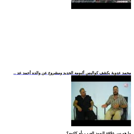
.. محمد عدوية يكشف كواليس ألبومه الجديد ومشروع عن والده أحمد عد
.. ما هو سر علاقة اليهود العرب بأم كلثوم؟