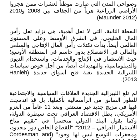
وضواحي المدن التي صارت موطناً لعشرات ممن هجروا
الأراضي الزراعية هرباً من الجفاف بين 2008 و2010
(Maunder 2012).
النقطة الثانية، التي لا تقل أهمية، هي تزايد ثقل رأس
المال الخليجي، في الشرق الأوسط وعلى المستوى
العالمي أيضاً. بدأت تكتلات رأس المال الإنتاجي والسلعي
والمالي في الاضطلاع بدور حاسم في المنطقة الأوسع؛
حيث الاستثمار في الإنتاج والخدمات، واستخدام الديون
والديبلوماسية، والتهديدات أيضاً، من أجل خوض سياسات
الليبرالية الجديدة بغية فتح أسواق جديدة (Hanieh
2013).
لم تلغِ الليبرالية الجديدة العلاقات السياسية والاجتماعية
للطور السابق من الرأسمالية بأكملها، بل قد اندمجت
فيها في مزيج جديد غير مستقر. وبعد 11 عاماً من الغزو
الأمريكي، يظل الاقتصاد العراقي تحت سيطرة الدولة،
وكما يقول البنك الدولي متحسراً في “تقييم مناخ
الاستثمار العراقي – 2012″: “للقطاع الخاص دور محدود،
ومحفزات التوسع ليس لها وجود” (Cordesman and