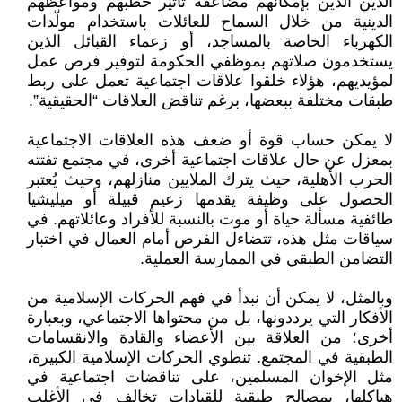
الدين الذين بإمكانهم مضاعفة تأثير خطبهم ومواعظهم
الدينية من خلال السماح للعائلات باستخدام مولّدات
الكهرباء الخاصة بالمساجد، أو زعماء القبائل الذين
يستخدمون صلاتهم بموظفي الحكومة لتوفير فرص عمل
لمؤيديهم، هؤلاء خلقوا علاقات اجتماعية تعمل على ربط
طبقات مختلفة ببعضها، برغم تناقض العلاقات “الحقيقية”.
لا يمكن حساب قوة أو ضعف هذه العلاقات الاجتماعية
بمعزل عن حال علاقات اجتماعية أخرى، في مجتمع تفتته
الحرب الأهلية، حيث يترك الملايين منازلهم، وحيث يُعتبر
الحصول على وظيفة يقدمها زعيم قبيلة أو ميليشيا
طائفية مسألة حياة أو موت بالنسبة للأفراد وعائلاتهم. في
سياقات مثل هذه، تتضاءل الفرص أمام العمال في اختبار
التضامن الطبقي في الممارسة العملية.
وبالمثل، لا يمكن أن نبدأ في فهم الحركات الإسلامية من
الأفكار التي يرددونها، بل من محتواها الاجتماعي، وبعبارة
أخرى؛ من العلاقة بين الأعضاء والقادة والانقسامات
الطبقية في المجتمع. تنطوي الحركات الإسلامية الكبيرة،
مثل الإخوان المسلمين، على تناقضات اجتماعية في
هياكلها، بمصالح طبقية للقيادات تخالف في الأغلب