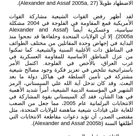
الاضطهاد طويلاً (Alexander and Assaf 2005a, 27).
لقد أظهر رفض القوات الشيعية مشاركة القوات
الأمريكية قمع المقاومة في الفلوجة في 2004 مشكلة
سياسية، وعسكرية أيضاً (Alexander and Assaf
2005a). إلا أن الولايات المتحدة وحلفاءها قد نجحوا منذ
البداية في إجهاض وحدة المقاتلين من مختلف الطوائف
في المناطق ذات الأغلبية السنية والشيعية. كما تمكنوا
من عزل المناطق الأساسية للمقاومة العسكرية في
غرب العراق، بالأخص في الفلوجة. اكتمل الأمر
باستراتيجية تتلخص في تعزيز فكرة وجود مصالح شيعية
مشتركة في تأمين السلطة في هياكل دولة ما بعد
البعث. وقد كان تدخل آية الله علي السيستاني، الرمز
الشهير في المؤسسة الدينية الشيعية، أمراً شديد الأهمية
في هذا الشأن، فقد أيّد السيستاني بقوة المشاركة في
الانتخابات البرلمانية عام 2005، مما جعل من الصعب
للغاية على قيادات شيعية مناهضة للولايات المتحدة، مثل
مقتضى الصدر، أن تؤيد دعوات مقاطعة الانتخابات التي
أطلقها السنة (Alexander and Assaf 2005b).