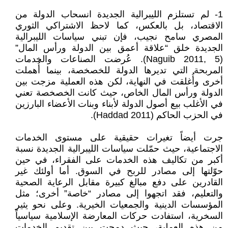
1- لم تستلزم الليبرالية الجديدة انسحاب الدولة من
الاقتصاد، بل بالعكس، كما لاحظ الاشتراكي الثوري
المصري سامح نجيب، فإن تبني سياسات الليبرالية
الجديدة خلق “علاقة أعمق بين الدولة ورأس المال”
(Naguib 2011, 5). عُرضت الصناعات والخدمات
المربحة التي تديرها الدولة للخصخصة، بينما أُهملت
أخرى وأُغلقت في النهاية، لكن هذه العملية مزجت بين
الدولة ورأس المال الخاص، حيث كانت الخصخصة تعني
في الأغلب بيع أصول الدولة لأبناء وبنات الأعضاء البارزين
في الحزب الحاكم (Haddad 2011).
جرت أيضاً تغيرات حقيقية على مستوى الخدمات
الاجتماعية، حيث حمّلت سياسات الليبرالية الجديدة نسبة
أكبر من تكاليف هذه الخدمات على الفقراء، في حين
حوّلتها إلى مصادر للربح في السوق. أما أولئك غير
القادرين على دفع مبالغ كبيرة مقابل الرعاية الصحية
والتعليم، فقد اتجهوا إلى مصادر “خاصة” أخرى؛ مثل
المؤسسات الدينية والجمعيات الخيرية. وعلى نحو يثير
السخرية، استفادت حركات المعارضة الإسلامية سياسياً
من هذه العملية، حيث دمجت بين تقديم الخدمات