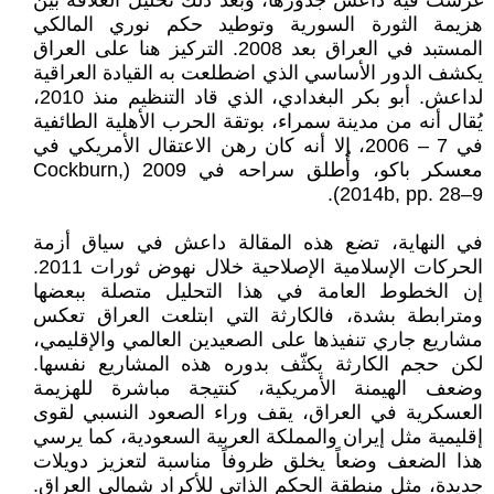
غرست فيه داعش جذورها، وبعد ذلك تحليل العلاقة بين
هزيمة الثورة السورية وتوطيد حكم نوري المالكي
المستبد في العراق بعد 2008. التركيز هنا على العراق
يكشف الدور الأساسي الذي اضطلعت به القيادة العراقية
لداعش. أبو بكر البغدادي، الذي قاد التنظيم منذ 2010،
يُقال أنه من مدينة سمراء، بوتقة الحرب الأهلية الطائفية
في 7 – 2006، إلا أنه كان رهن الاعتقال الأمريكي في
معسكر باكو، وأُطلق سراحه في 2009 (Cockburn,
2014b, pp. 28–9).
في النهاية، تضع هذه المقالة داعش في سياق أزمة
الحركات الإسلامية الإصلاحية خلال نهوض ثورات 2011.
إن الخطوط العامة في هذا التحليل متصلة ببعضها
ومترابطة بشدة، فالكارثة التي ابتلعت العراق تعكس
مشاريع جاري تنفيذها على الصعيدين العالمي والإقليمي،
لكن حجم الكارثة يكثّف بدوره هذه المشاريع نفسها.
وضعف الهيمنة الأمريكية، كنتيجة مباشرة للهزيمة
العسكرية في العراق، يقف وراء الصعود النسبي لقوى
إقليمية مثل إيران والمملكة العربية السعودية، كما يرسي
هذا الضعف وضعاً يخلق ظروفاً مناسبة لتعزيز دويلات
جديدة، مثل منطقة الحكم الذاتي للأكراد شمالي العراق.