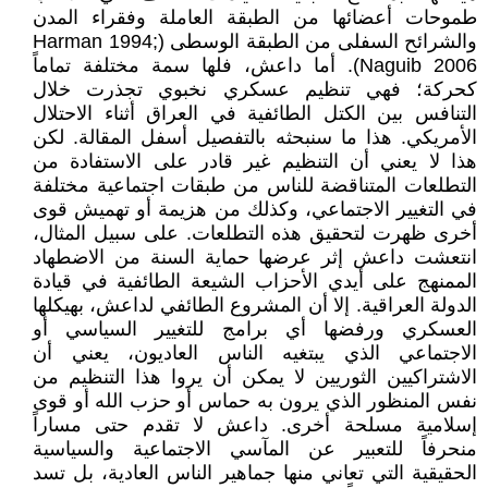
طموحات أعضائها من الطبقة العاملة وفقراء المدن
والشرائح السفلى من الطبقة الوسطى (Harman 1994;
Naguib 2006). أما داعش، فلها سمة مختلفة تماماً
كحركة؛ فهي تنظيم عسكري نخبوي تجذرت خلال
التنافس بين الكتل الطائفية في العراق أثناء الاحتلال
الأمريكي. هذا ما سنبحثه بالتفصيل أسفل المقالة. لكن
هذا لا يعني أن التنظيم غير قادر على الاستفادة من
التطلعات المتناقضة للناس من طبقات اجتماعية مختلفة
في التغيير الاجتماعي، وكذلك من هزيمة أو تهميش قوى
أخرى ظهرت لتحقيق هذه التطلعات. على سبيل المثال،
انتعشت داعش إثر عرضها حماية السنة من الاضطهاد
الممنهج على أيدي الأحزاب الشيعة الطائفية في قيادة
الدولة العراقية. إلا أن المشروع الطائفي لداعش، بهيكلها
العسكري ورفضها أي برامج للتغيير السياسي أو
الاجتماعي الذي يبتغيه الناس العاديون، يعني أن
الاشتراكيين الثوريين لا يمكن أن يروا هذا التنظيم من
نفس المنظور الذي يرون به حماس أو حزب الله أو قوى
إسلامية مسلحة أخرى. داعش لا تقدم حتى مساراً
منحرفاً للتعبير عن المآسي الاجتماعية والسياسية
الحقيقية التي تعاني منها جماهير الناس العادية، بل تسد