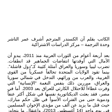
الكاتب بقلم آن الكسندر المترجم أشرف عمر الناشر
وحدة الترجمة – مركز الدراسات الاشتراكية
بعد أربعة أعوام من الثورات العربية منذ 2011، يبدو أن
الآمال التي أوقدتها انتفاضات الجماهير قد انطفأت.
تضرب ليبيا وسوريا والعراق أمثلة كئيبة كـ”دول فاشلة”.
بينما تقود الولايات المتحدة تحالفاً عسكرياً من القوى
الغربية، والعرب من ورائهم، التدخل في شمالي سوريا
والعراق، مبررين ذلك بنفس النغمة “الإنسانية” التي
وفرت غطاءاً للاحتلال الكارثي للعراق بعد 2003. أما في
مصر، فقد بعثت الديكتاتورية نفسها في شكل أكثر عنفاً
ودموية حتى من الفترات الأسوأ في ظل حكم مبارك،
حيث قتل ما يزيد عن ألف من مؤيدي الإخوان المسلمين
في يوم واحد (14 أغسطس 2013)، واعتقال ما يتجاوز