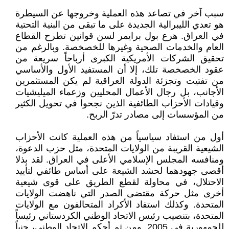
سبب آخر في تصاعد هذه العملية وخروجها عن السيطرة
هو تعدي الليبرالية الجديدة على ما تبقى من البنية التحتية
في العراق. هرع بول برايمر لسن قوانين تطرح القطاع
العام والخدمات الصحية وغيرها للخصخصة. وبالرغم من
تحقيق الشركات الأمريكية الكبرى أرباحاً سريعة من
عقود الخصخصة تلك، إلا أن المستفيد الأول والأساسي
من تفتيت وتجزئة الدولة العراقية لم يكن المستثمرين
الأجانب، بل رجال الأعمال المحليين وزعماء الميليشيات
وقيادات الأحزاب الطائفية الذين نجحوا في تحويل الكثير
من المؤسسات إلى مصادر تدرّ الربح.
أول من استفاد سياسياً من هذه العملية كانت الأحزاب
الشيعية القريبة من الولايات المتحدة، مثل حزب الدعوة،
ومنافسه المجلس الإسلامي الأعلى في العراق. لقد بذلا
أقصى جهودهما لحشد الشيعة على أساس طائفي لتأييد
الاحتلال، في محاولة لقطع الطريق على قوى شيعية
أخرى مثل حركة مقتضى الصدر التي ناهضت الولايات
المتحدة. وكذلك استفاد الأكراد المتحالفون مع الولايات
المتحدة، بتنصيب رئيس الاتحاد الوطني الكردستاني رئيساً
للجمهورية في 2005. ومن ثم أحكم الاتحاد الوطني، جنباً