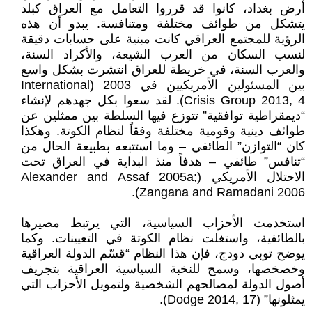
أرض بغداد، كانوا قد قرروا التعامل مع العراق كبلد
يتشكل من طوائف مختلفة ومتنافسة. يبدو أن هذه
الرؤية للمجتمع العراقي كانت مبنية على حسابات دقيقة
لنسب السكان من العرب الشيعة، والأكراد السنة،
والعرب السنة، في خريطة للعراق انتشرت بشكل واسع
بين المسئولين الأمريكيين في 2003 (International
Crisis Group 2013, 4). لقد سعوا بكل جهدهم لإنشاء
“ديمقراطية توافقية” تتوزع فيها السلطة بين ممثلين عن
طوائف دينية وقومية مختلفة وفقاً لنظام الكوتة. وهكذا
كان “التوازن” الطائفي – وما استتبعه بطبيعة الحال من
“تنافس” طائفي – هدفاً منذ البداية في العراق تحت
الاحتلال الأمريكي (Alexander and Assaf 2005a;
Zangana and Ramadani 2006).
استخدمت الأحزاب السياسية، التي يرتبط مصيرها
بالطائفية، واستغلت نظام الكوتة في التعيينات. وكما
يوضح توبي دودج، فإن هذا النظام “قسّم الدولة العراقية
وخصخصها، وسمح للنخبة السياسية العراقية بتجريف
أصول الدولة لمصالحهم الشخصية ولتمويل الأحزاب التي
يمثلونها” (Dodge 2014, 17).