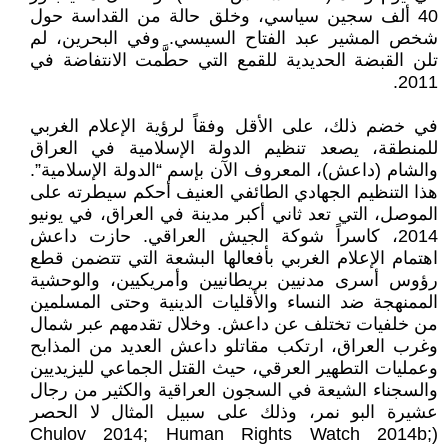
40 ألف سجين سياسي، وخلق حالة من القداسة حول
شخص المشير عبد الفتاح السيسي. وفي البحرين، لم
تلن القبضة الحديدية للقمع التي حطَّمت الانتفاضة في
2011.
في خضم ذلك، على الأقل وفقاً لرؤية الإعلام الغربي
للمنطقة، يصعد تنظيم الدولة الإسلامية في العراق
والشام (داعش)، المعروف الآن بإسم “الدولة الإسلامية”.
هذا التنظيم الجهادي الطائفي العنيف أحكم سيطرته على
الموصل، التي تعد ثاني أكبر مدينة في العراق، في يونيو
2014، كاسراً شوكة الجيش العراقي. حازت داعش
اهتمام الإعلام الغربي بأفعالها البشعة التي تتضمن قطع
رؤوس أسرى مدنيين بريطانيين وأمريكيين، والوحشية
الممنهجة ضد النساء والأقليات الدينية وحتى المسلمين
من خلفيات تختلف عن داعش. وخلال تقدمهم عبر شمال
وغرب العراق، ارتكب مقاتلو داعش العديد من المذابح
وعمليات التطهير العرقي، حيث القتل الجماعي لليزيديين
والسجناء الشيعة في السجون العراقية والكثير من رجال
عشيرة البو نمر، وذلك على سبيل المثال لا الحصر
(Chulov 2014; Human Rights Watch 2014b;