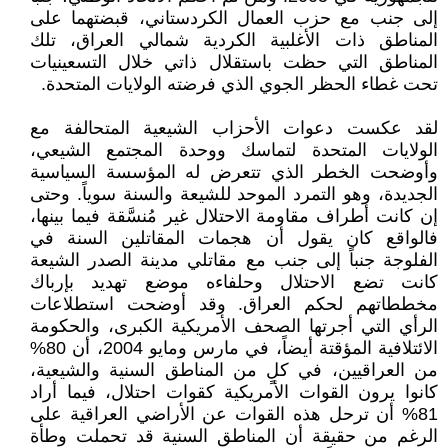
إلى جنب مع حزب العمال الكردستاني، قبضتهما على
المناطق ذات الأغلبية الكردية شمالي العراق، تلك
المناطق التي حظت باستقلال ذاتي خلال التسعينيات
تحت غطاء الحظر الجوي الذي فرضته الولايات المتحدة.
لقد عكست دعوات الأحزاب الشيعية المتحالفة مع
الولايات المتحدة لتماسك ووحدة المجتمع الشيعي،
وأوضحت الخطر الذي تتعرض له المؤسسة السياسية
الجديدة، وهو التمرد الموحد للشيعة والسنة سوياً. وحتى
إن كانت أطراف مقاومة الاحتلال غير مُنسَّقة فيما بينها،
فالواقع كان يقول أن هجمات المقاتلين السنة في
الفلوجة جنباً إلى جنب مع مقاتلي مدينة الصدر الشيعة
كانت تضع الاحتلال وحلفاءه موضع تهديد بإرباك
مخططاتهم لحكم العراق. وقد أوضحت استطلاعات
الرأي التي أجرتها الصحف الأمريكية الكبرى، والحكومة
الائتلافية المؤقتة أيضاً، في مارس ومايو 2004، أن 80%
من العراقيين، في كلٍ من المناطق السنية والشيعية،
كانوا يرون القوات الأمريكية كقوات احتلال، فيما أراد
81% أن ترحل هذه القوات عن الأراضي العراقية على
الرغم من حقيقة أن المناطق السنية قد تحملت وطأة