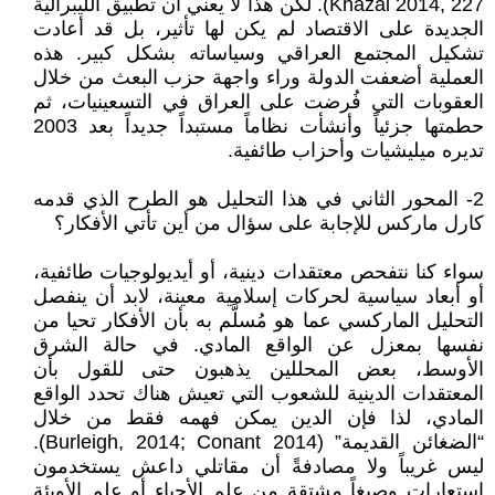
Khazai 2014, 227). لكن هذا لا يعني أن تطبيق الليبرالية
الجديدة على الاقتصاد لم يكن لها تأثير، بل قد أعادت
تشكيل المجتمع العراقي وسياساته بشكل كبير. هذه
العملية أضعفت الدولة وراء واجهة حزب البعث من خلال
العقوبات التي فُرضت على العراق في التسعينيات، ثم
حطمتها جزئياً وأنشأت نظاماً مستبداً جديداً بعد 2003
تديره ميليشيات وأحزاب طائفية.
2- المحور الثاني في هذا التحليل هو الطرح الذي قدمه
كارل ماركس للإجابة على سؤال من أين تأتي الأفكار؟
سواء كنا نتفحص معتقدات دينية، أو أيديولوجيات طائفية،
أو أبعاد سياسية لحركات إسلامية معينة، لابد أن ينفصل
التحليل الماركسي عما هو مُسلَّم به بأن الأفكار تحيا من
نفسها بمعزل عن الواقع المادي. في حالة الشرق
الأوسط، بعض المحللين يذهبون حتى للقول بأن
المعتقدات الدينية للشعوب التي تعيش هناك تحدد الواقع
المادي، لذا فإن الدين يمكن فهمه فقط من خلال
“الضغائن القديمة” (Burleigh, 2014; Conant 2014).
ليس غريباً ولا مصادفةً أن مقاتلي داعش يستخدمون
استعارات وصيغاً مشتقة من علم الأحياء أو علم الأوبئة