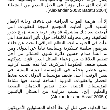
التراث الذي ظل مؤثراً في الجيل القديم من النشطاء
(Alexander 2003; Batatu 2004).
إلا أن هزيمة القوات العراقية في 1991، وحالة الإفقار
الشديد التي أصابت المجتمع كنتيجة للعقوبات التي
فُرضت بعد ذلك مباشرةً، قد وفرا تربة خصبة لزرع جذور
الطائفية. وفي محاولته للالتفاف حول تأثير الانتفاضة التي
بدأت في الجنوب، اتجه النظام العراقي للبحث عن حلفاء
يفرضون سلطة عسكرية وسياسية نيابةً عن الدولة. ومن
ثم أنشأ صدام حسين دائرة شئون العشائر من أجل
تنظيم العلاقات بين زعماء القبائل الذين قَوَت شوكتهم
بسبب ضعف الحكومة المركزية. كما قدم نفسه كزعيم
سني عظيم يتحكم في المؤسسة الدينية السنية. في
نفس الوقت، أخلى ضعف مؤسسات الدولة، تحت ضغط
الحصار والعقوبات الدولية، الساحة ليتمدد فيها نشاط
المؤسسات الدينية، حيث تقديم الخدمات الصحية
والتعليم، إلخ، لنسب متزايدة من السكان اليائسين
(Alexander and Assaf 2005a).
منذ البداية، حتى قبل أن تطأ أقدام المسئولين الأمريكيين