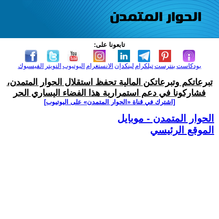
تابعونا على:
بودكاست
بنترست
تيلكرام
لينكدإن
الانستغرام
اليوتيوب
التويتر
الفيسبوك
تبرعاتكم وتبرعاتكن المالية تحفظ استقلال الحوار المتمدن،
فشاركونا في دعم استمرارية هذا الفضاء اليساري الحر
[اشترك في قناة ‫«الحوار المتمدن» على اليوتيوب]
الحوار المتمدن - موبايل
الموقع الرئيسي