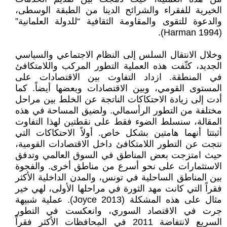
الخيرية للفقراء والشرائح الدينا من الطبقة الوسطى،
والدعوة للتقوى والمقاومة الثقافية “للدولة العلمانية”
(Harman 1994).
وخلال الانتقال السلس إلى النظام الاجتماعي والسياسي
الجديد، كثّفت هذه العملية التطور المركب واللامتكافئ
في المنطقة. ازداد التفاوت بين الاقتصادات على
المستوى القومي، وبين الاقتصادات وبعضها أيضاً. كما
أدت إلى زيادة الاحتكاكات الناتجة عن الخلط بين مراحل
مختلفة من التطور الرأسمالي. ولضيق المساحة في هذه
المقالة، سنسلط الضوء فقط على نقطتين لهذا التفاوت
أثبتتا أنهما هامتين بشكل خاص. أولاً الاحتكاكات التي
نتجت عن التطور اللامتكافئ داخل الاقتصادات القومية،
حيث امتزجت بعض المناطق في السوق العالمي وتدفق
الاستثمارات على نحو أسرع من مناطق أخرى. والفجوة
بين المناطق الساحلية في تونس، والمدن الداخلية الأكثر
فقراً التي كانت مهد الثورة في مراحلها الأولى، لهي خير
مثال على هذه المشكلة (Joyce 2013). عملية شبيهة
جرت في الاقتصاد السوري، وانعكست في التطور
السريع لانتفاضة 2011 في المحافظات الأكثر فقراً