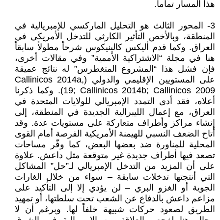
هذا المسار تماماً.
3- المحور الثالث هو التحليل الماركسي للإمبريالية في
المنطقة، وبالأخص التأثير الكارثي للتدخل الأمريكي في
العراق. وكما قدم أليكس كالينيكوس شرحاً مطولاً سابقاً
هنا في مجلة “الاشتراكية الأممية” وفي مقالات أخرى،
فإن فشل هذا “المشروع المتغطرس” له نتائج عميقة
على المستويين الإقليمي والدولي (Callinicos 2014a,
19; Callinicos 2014b; Callinicos 2009). وكما ذكرنا
أعلاه، فقد أدى التمدد الإمبريالي للولايات المتحدة في
العراق، مع إعمال الليبرالية الجديدة في المنطقة، إلى
إنشاء مراكز وأطراف متعاركة على مستويات عدة. وقد
أتاح الضعف النسبي للهيمنة الأمريكية الفرصة أمام القوى
المحلية للمناورة ضد بعضها البعض، كما وفّر مساحات
تصعد فيها أطراف جديدة غير متوقعة مثل داعش. علاوة
على أن المزيد من التدخل الإمبريالي لـ”حل” المشاكل
التي أنتجتها تدخلات سابقة – سواء من خلال الغارات
الجوية أو الغزو البري – لن يؤدي إلا إلى التأكيد على
مزاعم داعش بالدفاع عن الشعب تحت سلطتها، أو تمهيد
الطريق لصعود حركات شبيهة خلفاً لها. وبرغم أن لا