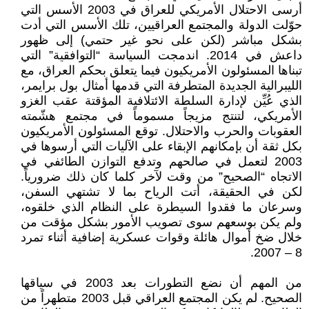
أرسى الاحتلال الأمريكي للعراق في 2003 الأسس التي
حوّلت الدولة والمجتمع العراقيين، تلك الأسس التي أدت
بشكل مباشر (لكن على نحو غير حتمي) إلى ظهور
داعش في 2014. اندمجت السياسة “التوافقية” التي
تبناها المسئولون الأمريكيون فيما يتعلق بحكم العراق، مع
الليبرالية الجديدة المتطرفة التي قدمها أمثال بول برايمر،
الذي عُيِّن لإدارة السلطة الائتلافية المؤقتة عقب الغزو
الأمريكي، لتنتج مزيجاً مسموماً في مجتمع هشّمته
العقوبات والحرب والاحتلال. توقع المسئولون الأمريكيون
بكل ثقة أن بإمكانهم الإبقاء على الآليات التي أرسوها في
2003 لتعمل في صالحهم وتدفع التوازن الطائفي في
الاتجاه “الصحيح” من وقت لآخر كلما كان ذلك ضرورياً.
لكن في الحقيقة، أتت الرياح بما لا تشتهي السفن،
وسرعان ما فقدوا السيطرة على النظام الذي خلقوه،
ولم يكن بوسعهم سوى تصويب الأمور بشكل مؤقت من
خلال ضخ أموال هائلة وقوات عسكرية إضافية أثناء تمرد
8 – 2007.
من المهم أن نضع التطورات بعد 2003 في سياقها
الصحيح. لم يكن المجتمع العراقي قبل 2003 متطهراً من