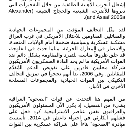
إشعال الحرب الأهلية الطائفية من خلال التفجيرات التي
دبروها للأضرحة الشيعية والحجاج الشيعة (Alexander
and Assaf 2005a).
لقد مثّل التحالف المؤقت بين المجموعات الجهادية
والمقاتلين المقاومين للاحتلال الأمريكي في غرب العراق
مشكلة عسكرية وسياسية ضخمة أمام الولايات المتحدة.
والانتصار في المعارك الجزئية، مثلما حدث في الفلوجة،
قد خلق ظروفاً مناسبة للتمرد والمقاومة بشكل دائم ضد
القوات الأمريكية ما لم يجد القادة العسكريون الأمريكيون
شركاء محليين قادرين على تقويض الدعم المُقدَّم
للمقاتلين. وفي 2006، بدا أنهم نجحوا في تمزيق التحالف
التكتيكي بين القوات الجهادية والمجموعات المسلحة
الأخرى في الأنبار.
من المهم هنا التحدث عن قوات “الصحوة” العراقية
بشيء من التفصيل، إذ يكرر الآن المسئولون الأمريكيون
والعراقيون نفس عناصر الاستراتيجية كرد فعل على
فشلهم الكارثي في احتواء داعش في 2014. تأسست
مبادرة “الصحوة” بناءاً على شراكة عسكرية بين القوات