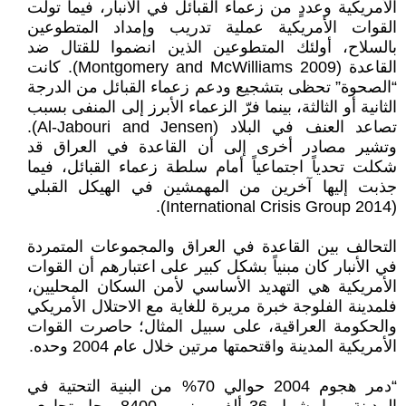
الأمريكية وعددٍ من زعماء القبائل في الأنبار، فيما تولّت
القوات الأمريكية عملية تدريب وإمداد المتطوعين
بالسلاح، أولئك المتطوعين الذين انضموا للقتال ضد
القاعدة (Montgomery and McWilliams 2009). كانت
“الصحوة” تحظى بتشجيع ودعم زعماء القبائل من الدرجة
الثانية أو الثالثة، بينما فرّ الزعماء الأبرز إلى المنفى بسبب
تصاعد العنف في البلاد (Al-Jabouri and Jensen).
وتشير مصادر أخرى إلى أن القاعدة في العراق قد
شكلت تحدياً اجتماعياً أمام سلطة زعماء القبائل، فيما
جذبت إليها آخرين من المهمشين في الهيكل القبلي
(International Crisis Group 2014).
التحالف بين القاعدة في العراق والمجموعات المتمردة
في الأنبار كان مبنياً بشكل كبير على اعتبارهم أن القوات
الأمريكية هي التهديد الأساسي لأمن السكان المحليين،
فلمدينة الفلوجة خبرة مريرة للغاية مع الاحتلال الأمريكي
والحكومة العراقية، على سبيل المثال؛ حاصرت القوات
الأمريكية المدينة واقتحمتها مرتين خلال عام 2004 وحده.
“دمر هجوم 2004 حوالي 70% من البنية التحتية في