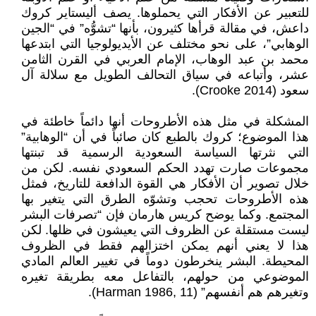
للتعبير عن الأفكار التي يحملوها. يصف أليستاير كروك
داعش، في مقالة قرأها كثيرون، بأنها “تشوُّه” في “الجين
الوهابي”، على نحو مختلف عن الأيديولوجيا التي ابتدعها
محمد بن عبد الوهاب، الإمام العربي في القرن الثامن
عشر، وأتباعه في سياق التحالف الطويل مع سلالة آل
سعود (Crooke 2014).
المشكلة في مثل هذه الأطروحات أنها دائماً خاطئة في
هذا الموضوع؛ كروك بالطبع كان صائباً في أن “الوهابية”
التي نثرتها السياسة السعودية الرسمية قد تبنتها
مجموعات صارت تهدد الحكم السعودي نفسه. لكن من
خلال تصوير أن الأفكار هي القوة الدافعة للتاريخ، فمثل
هذه الأطروحات تحجب وتشوّه الطرق التي يتغير بها
المجتمع. وكما يوضح كريس هارمان فإن “تصرفات البشر
ليست مستقلة عن الظروف التي يعيشون في ظلها. لكن
هذا لا يعني أنهم يمكن اختزالهم فقط في الظروف
المحيطة. البشر ينخرطون دوماً في تغيير العالم المادي
الموضوعي من حولهم، بالتفاعل معه بطريقة تغيره
وتغيرهم هم أنفسهم” (Harman 1986, 11).