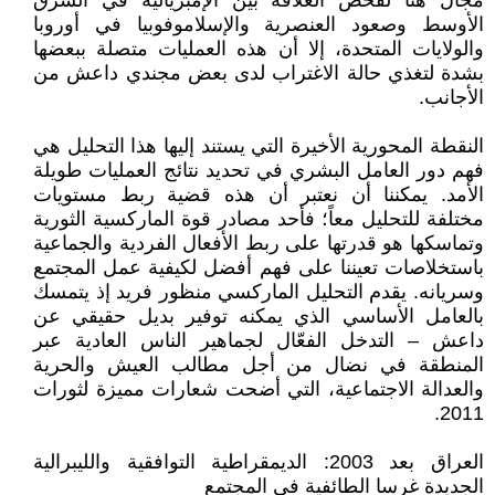
مجال هنا لفحص العلاقة بين الإمبريالية في الشرق
الأوسط وصعود العنصرية والإسلاموفوبيا في أوروبا
والولايات المتحدة، إلا أن هذه العمليات متصلة ببعضها
بشدة لتغذي حالة الاغتراب لدى بعض مجندي داعش من
الأجانب.
النقطة المحورية الأخيرة التي يستند إليها هذا التحليل هي
فهم دور العامل البشري في تحديد نتائج العمليات طويلة
الأمد. يمكننا أن نعتبر أن هذه قضية ربط مستويات
مختلفة للتحليل معاً؛ فأحد مصادر قوة الماركسية الثورية
وتماسكها هو قدرتها على ربط الأفعال الفردية والجماعية
باستخلاصات تعيننا على فهم أفضل لكيفية عمل المجتمع
وسريانه. يقدم التحليل الماركسي منظور فريد إذ يتمسك
بالعامل الأساسي الذي يمكنه توفير بديل حقيقي عن
داعش – التدخل الفعّال لجماهير الناس العادية عبر
المنطقة في نضال من أجل مطالب العيش والحرية
والعدالة الاجتماعية، التي أضحت شعارات مميزة لثورات
2011.
العراق بعد 2003: الديمقراطية التوافقية والليبرالية
الجديدة غرسا الطائفية في المجتمع