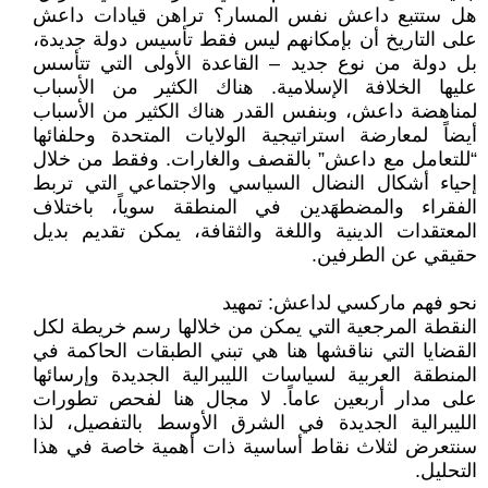
هل ستتبع داعش نفس المسار؟ تراهن قيادات داعش
على التاريخ أن بإمكانهم ليس فقط تأسيس دولة جديدة،
بل دولة من نوع جديد – القاعدة الأولى التي تتأسس
عليها الخلافة الإسلامية. هناك الكثير من الأسباب
لمناهضة داعش، وبنفس القدر هناك الكثير من الأسباب
أيضاً لمعارضة استراتيجية الولايات المتحدة وحلفائها
“للتعامل مع داعش” بالقصف والغارات. وفقط من خلال
إحياء أشكال النضال السياسي والاجتماعي التي تربط
الفقراء والمضطهَدين في المنطقة سوياً، باختلاف
المعتقدات الدينية واللغة والثقافة، يمكن تقديم بديل
حقيقي عن الطرفين.
نحو فهم ماركسي لداعش: تمهيد
النقطة المرجعية التي يمكن من خلالها رسم خريطة لكل
القضايا التي نناقشها هنا هي تبني الطبقات الحاكمة في
المنطقة العربية لسياسات الليبرالية الجديدة وإرسائها
على مدار أربعين عاماً. لا مجال هنا لفحص تطورات
الليبرالية الجديدة في الشرق الأوسط بالتفصيل، لذا
سنتعرض لثلاث نقاط أساسية ذات أهمية خاصة في هذا
التحليل.