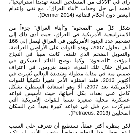
رأى في “الآلاف من المسلحين السنة تهديداً استراتيجياً”،
فعمد إلى حل وحدات “أبناء العراق”، مع نفي وإعدام
البعض دون أحكام قضائية (Dermer 2014).
شكل كلٌ من “الصحوة” و”أبناء العراق” جزءاً من
الاستراتيجية الأمريكية في العراق، حيث أدى ذلك إلى
تضخيم عدد الجنود الأمريكيين في العراق ليصل إلى 166
ألف بحلول 2007، وهذه القوات على الأراضي العراقية،
والتمويل الضخم الذي تلقته، كانت سبباً في النجاح
المؤقت “للصحوة”. وكما يوضح القائد العسكري في
العراق خلال تلك الفترة، ديفيد بتروس، في اعتراف
ضمني منه في مقالة مطولة وشديدة التعالي نُشرت في
أكتوبر 2013، فلقد استلزم الأمر تغييراً تكتيكياً للقوات
الأمريكية بعد 2007، ألا وهو استعادة السيطرة بشكل
كامل على بغداد، بكل أحيائها، حيث تأسيس قواعد
عسكرية محلية صغيرة نسبياً للقوات الأمريكية التي
تمركزت من قبل في قواعد كبيرة بعيداً عن السكان
المحليين (Petraeus, 2013).
لكن بنظرة أكثر عمقاً، نستطيع أن نتعرف على السبب
الذي جعل هذا النجاح سطحياً وقصير الأمد. لم تكن