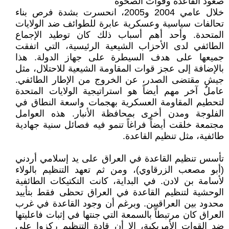
صعود القاعدة وقوات الصحوة
خلال عامي 2004 و2005، انحسرت بشدة فرص بناء
تحالفات سياسية وعسكرية عابرة للطوائف ضد الولايات
المتحدة. وأحد أهم أسباب ذلك كان توطيد الإجماع
الطائفي لدى الأحزاب الشيعية الرئيسية، التي اتفقت
جميعها على هدف السيطرة على جهاز الدولة. هذا
بالإضافة إلى عجز قوات المقاومة الشيعية للاحتلال، مثل
جيش مقتضى الصدر، عن الخروج من الإطار الطائفي.
عاملٌ آخر مهم أيضاً هو استراتيجية الولايات المتحدة
لتحطيم المقاومة العسكرية بهجمات واسعة النطاق في
الفلوجة ومدن أخرى بمحافظة الأنبار. هذه العوامل
مجتمعة خلقت أيضاً فراغاً تنمو فيه فصائل سنية جهادية
طائفية، مثل تنظيم القاعدة.
تأسس تنظيم القاعدة في العراق على يد إسلامي أردني
(أبو مصعب الزرقاوي)، ومن ثم تعهد التنظيم بالولاء
لأسامة بن لادن. في البداية، كانت التكتيكات الطائفية
الوحشية لتنظيم القاعدة في العراق تحظى فقط بتأييد
محدود بين العراقيين. وبرغم أن وجود القاعدة في غرب
العراق كان مرتبطاً بالسمعة التي جنتها في إثبات فاعليتها
ضد القوات الأمريكية، إلا أن قادة التنظيم ركزوا على