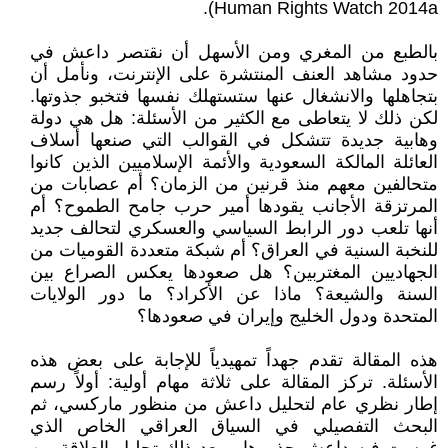
Human Rights Watch 2014a).
بالطبع من المغري ومن الأسهل أن نقتصر داعش في
حدود مشاهد العنف المنتشرة على الإنترنت، ونأمل أن
بتجاهلها والانشغال عنها ستستهلك نفسها فتخبو جذوتها.
لكن ذلك لا يتعاطى مع الكثير من الأسئلة: هل هي دولة
وهابية جديدة تتشكل في القوالب التي صنعها أسلاف
العائلة المالكة السعودية والأئمة الإسلاميين الذين كانوا
متحالفين معهم منذ قرنين من الزمان؟ أم عصابات من
المرتزقة الأجانب يقودها أمير حرب جامح الطموح؟ أم
أنها تلعب دور الرابط السياسي والعسكري لتحالف جديد
للنخبة السنية في العراق؟ أم شبكة متعددة القوميات من
الجهاديين المغتربين؟ هل صعودها يعكس الصراع بين
السنة والشيعة؟ ماذا عن الأكراد؟ ما دور الولايات
المتحدة ودول الخليج وإيران في صعودها؟
هذه المقالة تقدم جهداً تمهيدياً للإجابة على بعض هذه
الأسئلة. تركز المقالة على ثلاثة مهام أولية: أولاً رسم
إطار نظري عام لتحليل داعش من منظور ماركسي، ثم
البحث التفصيلي في السياق العراقي الخاص الذي