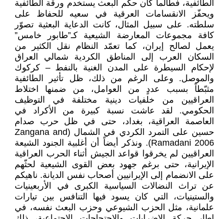
الطائفية، فطالما كان حكم البعث يستخدم ورقة الطائفية
ويحفّز الانقسامات العرقية في سعيه للحفاظ على
سلطته. على سبيل المثال، كانت الدعاية البعثية تصوّر
كافة مجموعات المعارضة الشيعية كـ”طابور خامس”
يعمل لصالح إيران، كما تعمّد النظام نقل الكثير من
السكان العرب إلى المناطق الكردية شمالي العراق
لإحكام السيطرة على المدن الغنية بالنفط – كركوك
والموصل. وعلى الرغم من ذلك، ظل تأثير الطائفية
مثبّطاً بسبب عددٍ من العوامل، من ضمنها اختلاط
العراقيين من خلفيات دينية مختلفة في التوظيف
الحكومي. لقد عاشت نسبة كبيرة من الأكراد في
العاصمة العراقية، بغداد، حتى في ظل حرب صدام
حسين على التمرد الكردي في الشمال (Zangana and
Ramadani 2006). ونذكر أيضاً أن أغلبية الجنود الشيعة
العراقيين لم يخرقوا قواعد الجيش أثناء الحرب العراقية
الإيرانية، حتى برغم جهود بعض القوى الشيعية لحثّهم
على الانضمام إلى الإيرانيين أصحاب نفس الديانة. ناهيكم
عن تراث النضالات السياسية الكبرى في الأربعينيات
والستينيات، التي كان يسود فيها التنافس بين تيارات
علمانية، مثل الحزب الشيوعي وحزب البعث نفسه، في
إطار حركة الإضرابات والاحتجاجات الاجتماعية، ذلك