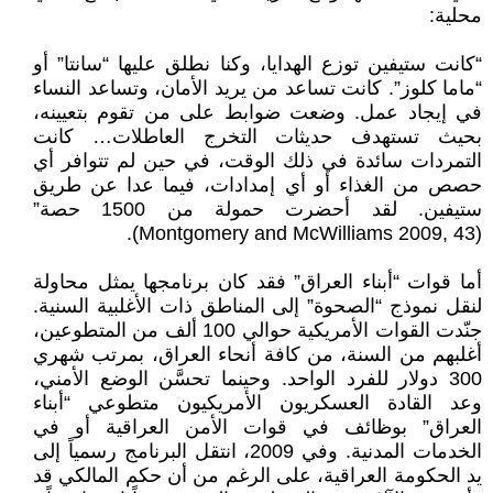
محلية:
“كانت ستيفين توزع الهدايا، وكنا نطلق عليها “سانتا” أو
“ماما كلوز”. كانت تساعد من يريد الأمان، وتساعد النساء
في إيجاد عمل. وضعت ضوابط على من تقوم بتعيينه،
بحيث تستهدف حديثات التخرج العاطلات… كانت
التمردات سائدة في ذلك الوقت، في حين لم تتوافر أي
حصص من الغذاء أو أي إمدادات، فيما عدا عن طريق
ستيفين. لقد أحضرت حمولة من 1500 حصة”
(Montgomery and McWilliams 2009, 43).
أما قوات “أبناء العراق” فقد كان برنامجها يمثل محاولة
لنقل نموذج “الصحوة” إلى المناطق ذات الأغلبية السنية.
جنّدت القوات الأمريكية حوالي 100 ألف من المتطوعين،
أغلبهم من السنة، من كافة أنحاء العراق، بمرتب شهري
300 دولار للفرد الواحد. وحينما تحسَّن الوضع الأمني،
وعد القادة العسكريون الأمريكيون متطوعي “أبناء
العراق” بوظائف في قوات الأمن العراقية أو في
الخدمات المدنية. وفي 2009، انتقل البرنامج رسمياً إلى
يد الحكومة العراقية، على الرغم من أن حكم المالكي قد