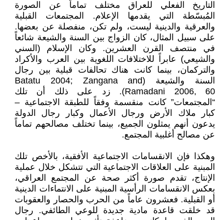
التاريخ الفعلي للعراق مختلف تماماً عن الصورة
المُبسّطة التي يقدمها الإعلام. المجتمعات القبلية
والعرقية والدينية ليست، ولم تكن، منفصلة عن بعضها.
على سبيل المثال، كان الزواج بين السنة والشيعة شائعاً
في منتصف القرن العشرين. وكان الإسلام (السني
والشيعي) عابراً للاختلافات اللغوية بين العرب والأكراد
والتركمان، بينما كانت هناك تحالفات قبلية بين رجال
السنة والشيعة (Batatu 2004; Zangana and
Ramadani 2006, 60). زد على ذلك أن تلك
“المجتمعات” كانت منقسمة وفقاً للطبقة الاجتماعية –
كبار ملاك الأرض ورجال الأعمال وكبار رجال الدولة
يدعون أنهم يمثلون الجميع، بينما تختلف مصالحهم تماماً
عن مصالح أغلبية المجتمع.
وهكذا فإن الانقسامات الاجتماعية الأفقية، بالأخص تلك
المبنية على العلاقات الاجتماعية التي تتشكل خلال عملية
الإنتاج، تقدم صورة أكثر صحة عن المجتمع العراقي،
بعكس الانقسامات الرأسية المبنية على الانتماءات الدينية
أو القبلية. فعشرون عاماً من الحرب والحصار والعقوبات
قد خلقت قاعدة مادية جديدة للوعي الطائفي. رجال