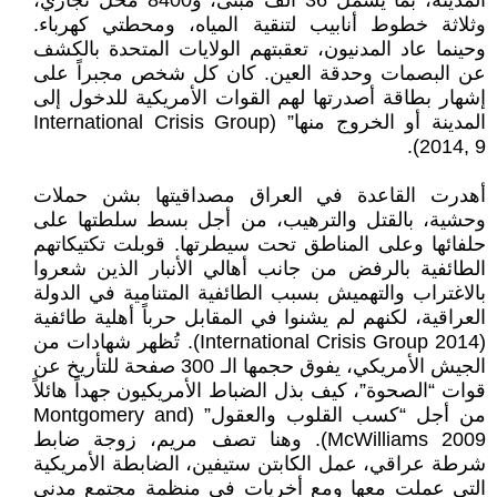
المدينة، بما يشمل 36 ألف مبنى، و8400 محل تجاري،
وثلاثة خطوط أنابيب لتنقية المياه، ومحطتي كهرباء.
وحينما عاد المدنيون، تعقبتهم الولايات المتحدة بالكشف
عن البصمات وحدقة العين. كان كل شخص مجبراً على
إشهار بطاقة أصدرتها لهم القوات الأمريكية للدخول إلى
المدينة أو الخروج منها” (International Crisis Group
2014, 9).
أهدرت القاعدة في العراق مصداقيتها بشن حملات
وحشية، بالقتل والترهيب، من أجل بسط سلطتها على
حلفائها وعلى المناطق تحت سيطرتها. قوبلت تكتيكاتهم
الطائفية بالرفض من جانب أهالي الأنبار الذين شعروا
بالاغتراب والتهميش بسبب الطائفية المتنامية في الدولة
العراقية، لكنهم لم يشنوا في المقابل حرباً أهلية طائفية
(International Crisis Group 2014). تُظهر شهادات من
الجيش الأمريكي، يفوق حجمها الـ 300 صفحة للتأريخ عن
قوات “الصحوة”، كيف بذل الضباط الأمريكيون جهداً هائلاً
من أجل “كسب القلوب والعقول” (Montgomery and
McWilliams 2009). وهنا تصف مريم، زوجة ضابط
شرطة عراقي، عمل الكابتن ستيفين، الضابطة الأمريكية
التي عملت معها ومع أخريات في منظمة مجتمع مدني