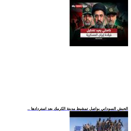
.. الجيش السوداني يواصل تمشيط مدينة الكرمك بعد استردادها