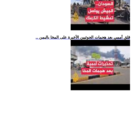
.. قلق أممي بعد هجمات الحوثيين الأخيرة على المخا باليمن