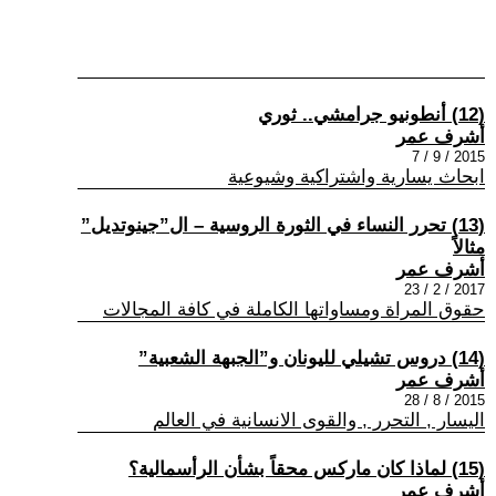
(12) أنطونيو جرامشي.. ثوري
أشرف عمر
2015 / 9 / 7
ابحاث يسارية واشتراكية وشيوعية
(13) تحرر النساء في الثورة الروسية – ال”جينوتديل”
مثالاً
أشرف عمر
2017 / 2 / 23
حقوق المراة ومساواتها الكاملة في كافة المجالات
(14) دروس تشيلي لليونان و”الجبهة الشعبية”
أشرف عمر
2015 / 8 / 28
اليسار , التحرر , والقوى الانسانية في العالم
(15) لماذا كان ماركس محقاً بشأن الرأسمالية؟
أشرف عمر