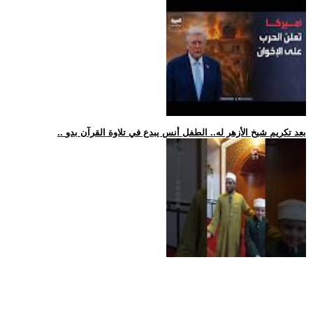
.. بعد تكريم شيخ الأزهر له.. الطفل أنس يبدع في تلاوة القرآن بدو