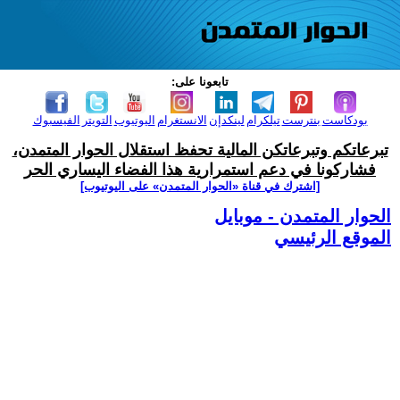
تابعونا على:
بودكاست
بنترست
تيلكرام
لينكدإن
الانستغرام
اليوتيوب
التويتر
الفيسبوك
تبرعاتكم وتبرعاتكن المالية تحفظ استقلال الحوار المتمدن،
فشاركونا في دعم استمرارية هذا الفضاء اليساري الحر
[اشترك في قناة ‫«الحوار المتمدن» على اليوتيوب]
الحوار المتمدن - موبايل
الموقع الرئيسي