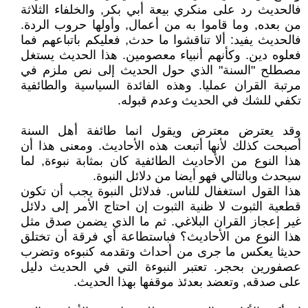
فالحديث رد على منكري بيعة أبي بكر, والخلفاء الثلاثة
من بعده, وما قاموا به من أعمال, وأولها حروب الردة.
فالحديث يفيد: ألا تناقشوا ما حدث, فعليكم باتباعهم فما
فعلوه دين. وكأنهم أنبياء معصومين. هذا الحديث يستغل
مصطلح "السنة" الذي حول الحديث إلى نص ملزم في
مرتبة القران عمليا. وهذه الفائدة السياسية والطائفية
تكفي للشك في الحديث وعدم قبوله.
وقد يعترض معترض ويقول انما طائفة أهل السنة
أصبحت كذلك لأنها أتبعت هذه الأحاديث. ومعنى هذا أن
هذا النوع من الأحاديث الطائفية كان بمثابة نبوءة, لما
سيحدث وبالتالي فهو أيضا من دلائل النبوة.
هذا القول استغفال للناس. فدلائل النبوة يجب أن تكون
قطعية الثبوت لا ظنية الثبوت إن احتاج الأمر إلى دلائل
غير إعجاز القران البلاغي. ثم ما الذي يضمن صدق مثل
هذا النوع من الأحاديث؟ فباستطاعة أي فرقة أن تختلق
حديثا يعكس ما جرى من أحداث وتقدمه كنبوءه وتضرب
عصفورين بحجر. تعتبر النبوءة التي في الحديث دليل
على صدقه, وتعضد بعدئذ موقفها بهذا الحديث.