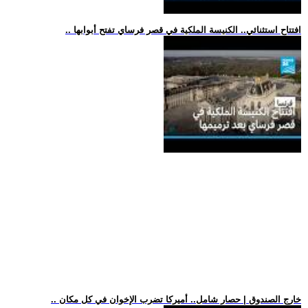
.. افتتاح استثنائي.. الكنيسة الملكية في قصر فرساي تفتح أبوابها
.. خارج الصندوق | حصار شامل.. أميركا تضرب الإخوان في كل مكان