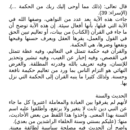
قال تعالى: (ذلك مما أوحى إليك ربك من الحكمة ...).
(الإسراء: 39).
جاءت هذه الآية بعد عدد من النواهي، وصفها الله في
الآية التي قبلها، بأنها أفعال سيئة. إن هذه الآية توضح أن
ما جاء في القرآن (الكتاب) من بينات، أو تعاليم تبين الحق
في القول والعمل، يقرها العقل ويعرف حسنها وقبحها
ونفعها وضرها، هي الحكمة.
والقرآن فيه حكمة تتمثل في التعاليم، وفيه عظة تتمثل
في القصص، وفيه إخبار عن الغيب، وفيه تبشير وتحذير
للإنسان، وفيه تعريف بالله وقدرته المطلقة. والغرض
النهائي هو التزام الناس بما ورد من تعاليم حكيمة نافعة
وحسنة. ولذلك كثيرا ما ينبه القران إلى الحكمة التي نزل
بها.
الحديث والسنة
لأنهم لم يفرقوا بين العبادة والمعاملة اعتبروا كل ما جاء
عن النبي دين ثابت لا يتغير ولا يرتفع، وأطلقوا عليه اسم
السنة بهذا المعنى. وأخذوا هذا اللفظ من بعض الأحاديث،
منها: (عليكم بسنتي وسنة الخلفاء الراشدين من بعدي).
واضح أن الحديث فيه مصلحة سياسية لطائفة معينة.