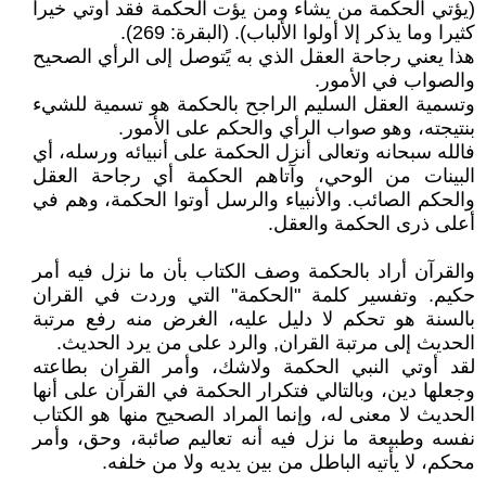
(يؤتي الحكمة من يشاء ومن يؤت الحكمة فقد أوتي خيرا
كثيرا وما يذكر إلا أولوا الألباب). (البقرة: 269).
هذا يعني رجاحة العقل الذي به يًتوصل إلى الرأي الصحيح
والصواب في الأمور.
وتسمية العقل السليم الراجح بالحكمة هو تسمية للشيء
بنتيجته، وهو صواب الرأي والحكم على الأمور.
فالله سبحانه وتعالى أنزل الحكمة على أنبيائه ورسله، أي
البينات من الوحي، وآتاهم الحكمة أي رجاحة العقل
والحكم الصائب. والأنبياء والرسل أوتوا الحكمة، وهم في
أعلى ذرى الحكمة والعقل.
والقرآن أراد بالحكمة وصف الكتاب بأن ما نزل فيه أمر
حكيم. وتفسير كلمة "الحكمة" التي وردت في القران
بالسنة هو تحكم لا دليل عليه، الغرض منه رفع مرتبة
الحديث إلى مرتبة القران, والرد على من يرد الحديث.
لقد أوتي النبي الحكمة ولاشك، وأمر القران بطاعته
وجعلها دين، وبالتالي فتكرار الحكمة في القرآن على أنها
الحديث لا معنى له، وإنما المراد الصحيح منها هو الكتاب
نفسه وطبيعة ما نزل فيه أنه تعاليم صائبة، وحق، وأمر
محكم، لا يأتيه الباطل من بين يديه ولا من خلفه.