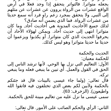
يجعله متواترا. فالتواتر يتحقق إذا وجد فعلا في أرض
الواقع عشرات من الرواة يروون عن عشرات عن مثلهم
إلى النبي, ولا يتحقق بمجرد زعم راو فرد أنه سمع حديثا
من عشرات الرواة. فما الذي يضمن أنه صادق؟
لذلك جميع الأحاديث المدونة هي أحاديث آحاد, وما كان
متواترا انتهى إلى حديث آحاد. ويمكن لهؤلاء الآحاد أن
يحرفوا الحديث الذي كان متواترا, أو يكذبوا ويزعموا أن
حديثا ما حديثا متواترا وهو ليس كذلك.
الحديث والحكمة
للحكمة معنيان:
الأول: التعاليم التي نزل بها الوحي. لأنها ترشد الناس إلى
الحق في القول والعمل. أي تبين ما ينبغي فعله وما ينبغي
تركه.
قال تعالى: (ولما جاء عيسى بالبينات قال قد جئتكم
بالحكمة ولأبين لكم بعض الذي تختلفون فيه فاتقوا الله
واطيعون). (الزخرف: 63).
سمى عيسى ما نزل عليه من تعاليم مبينة للحق بالحكمة.
الثاني: الرأي والحكم الصائب على الأمور. قال تعالى: