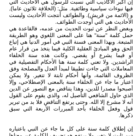
إن أكبر الأكاذيب التي نسبت للرسول هي الأحاديث التي
فيها نبوءات سياسية وطائفية. مثل: (الخلافة ثلاثون عاما),
و (الائمة من قريش). والطوائف أنتجت الأحاديث وليست
الأحاديث هي التي أوجدت الطوائف.
وبغض النظر عن ثبوت الحديث من عدمه، فالقاعدة هي
حمل كلمة "سنة" هنا على المعنى اللغوي وهو الطريقة
المتبعة. وبهذا المعنى فسنة النبي في أمور الدنيا هي إتباع
الحق وهو المبادئ العقلية الكلية فيما يتخذ من قرار عام
أو فيما يشرع أو يقضي. وكانت هذه سنة الخلفاء
الراشدين. ولا تعني كلمة سنة هنا الأحكام التفصيلية في
المعاملات التي جاءت تطبيقا لمبدأ العدل والمصلحة وفق
الظروف القائمة، وأنها أحكام ثابتة لا تتغير. ولا يمكن
اعتبار ما جاء عن الخلفاء سنة بالمعنى الإصطلاحي، وإلا
أصبحوا مصدرا للدين، وهذا يتناقض مع التصور عن الدين
الذي حاول الشافعي التأصيل له، والذي يقوم على القول
أنه لا مشرع إلا الله. وحتى يرتفع التناقض فلا بد من تبرير
قول وفعل الخلفاء بأحد المبررات الأربعة التي سبق
ذكرها.
إن إطلاق كلمة سنة على كل ما جاء عن النبي باعتباره
دين ثابت لا يتغير ولا يرتفع هو تحريف للكلمة عن معناها