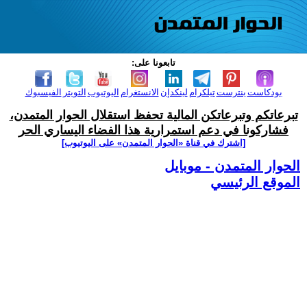
تابعونا على:
بودكاست
بنترست
تيلكرام
لينكدإن
الانستغرام
اليوتيوب
التويتر
الفيسبوك
تبرعاتكم وتبرعاتكن المالية تحفظ استقلال الحوار المتمدن،
فشاركونا في دعم استمرارية هذا الفضاء اليساري الحر
[اشترك في قناة ‫«الحوار المتمدن» على اليوتيوب]
الحوار المتمدن - موبايل
الموقع الرئيسي