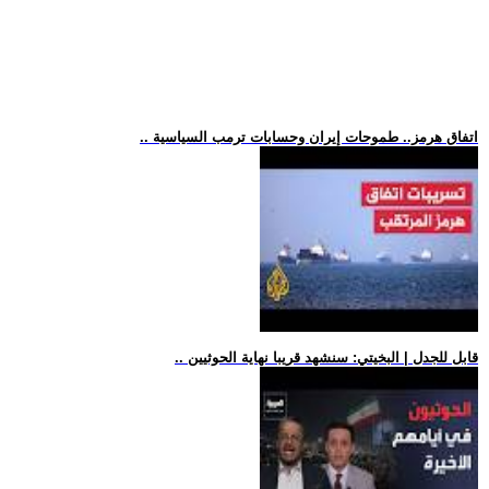
.. اتفاق هرمز.. طموحات إيران وحسابات ترمب السياسية
.. قابل للجدل | البخيتي: سنشهد قريبا نهاية الحوثيين