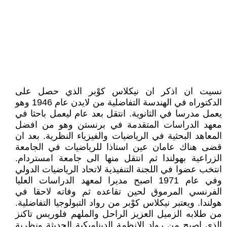
نسيت ان اذكر ان نيكلاس كوْبر الذي حصل على
الدكتوراه في الهندسة التفاضلية من لايدن عام 1946 وهو
يعمل مدرسا في الثانوية. انتقل بعد عام ليعمل باحثا في
معهد الدراسات المتقدمة في برنستن وهو من افضل
المعاهد البحثية في الرياضيات والفيزياء النظرية. بعد ان
قضى هناك عامان عين استاذا للرياضيات في الجامعة
الزراعية بهولندا ثم انتقل منها الى جامعة امستردام.
انتخب عضوا في اللجنة التنفيذية لاتحاد الرياضيات الدولي
وفي عام 1971 اصبح مديرا لمعهد الدراسات العليا
الفرنسي المرموق لحين تقاعده ثم وفاته لاحقا في
هولندا. ويعتبر نيكلاس كوْبر من رواد التبولوجيا التفاضلية.
من طلابه الزميل العزيز الراحل والملهم فلوريس تاكنز
الذي اصبح من رواد الانظمة الديناميكية الحديثة ونظرية