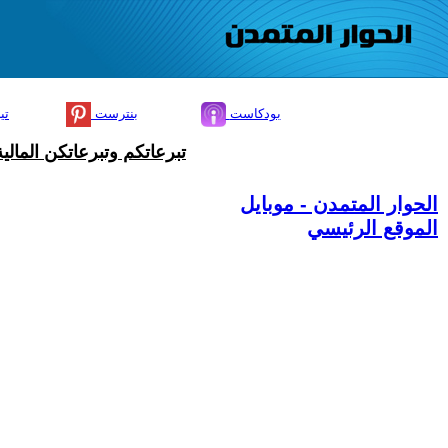
بودكاست
بنترست
تي
تبرعاتكم وتبرعاتكن المال
الحوار المتمدن - موبايل
الموقع الرئيسي