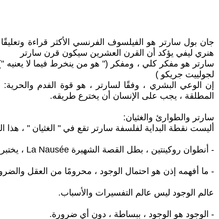
جان بول سارتر هو الفيلسوف الفرنسي الأكثر قراءة وتعليقً
هنري ليفي يؤكد أن القرن العشرين سيكون قرن سارتر
سارتر هو مفكر كلي ، ومفكر (" هو من ينخرط فيما لا يعنيه ")
لجولييت جريكو )
إن الوعي البشري ، وفقًا لسارتر ، هو قوة الفدم والحرية: إن
المطلقة ، يجب على الإنسان أن يخترع طريقه.
سارتر والطوارئ والغثيان:
أليست نقطة البداية لفلسفة سارتر تقع في " الغثيان " ، هذا ا
- أنطوان روكينتين ، بطل القصة الشهيرة La Nausée ، يختبر نفسه كشيء غير ضروري في وسط العالم (كشيء من بين الأشياء) ، إنه "La Nausée".
- ما أفهمه إذن هو احتمال الوجود ، محرومًا من العقل والضر
عالم الوجود ليس عالم التفسيرات والأسباب.
- الوجود هو الوجود ، ببساطة ، دون أي ضرورة.