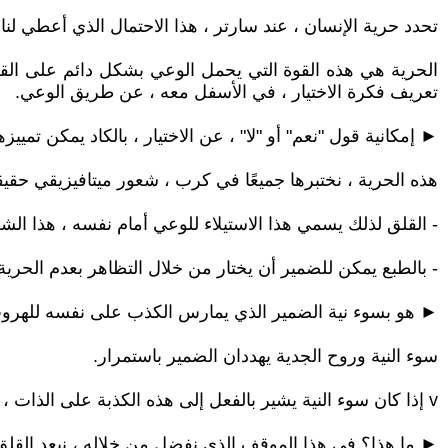
تحدد حرية الإنسان ، عند سارتر ، هذا الاحتمال الذي أعطي لنا
الحرية هي هذه القوة التي يحمل الوعي بشكل دائم على القضاء
تعريف فكرة الاختيار ، في الأسفل معه ، عن طريق الوعي.
► إمكانية قول "نعم" أو "لا" ، عن الاختيار ، بالكاد يمكن تم
هذه الحرية ، نختبرها جميعًا في كرب ، شعور ميتافيزيقي حقيقي
- القلق لذلك يسمي هذا الاستيلاء للوعي أمام نفسه ، هذا الشع
- بالطبع يمكن للضمير أن يختار من خلال التظاهر بعدم الحري
► هو بسوء نية الضمير الذي يمارس الكذب على نفسه للهروب
سوء النية وروح الجدية يهددان الضمير باستمرار.
v إذا كان سوء النية يشير بالفعل إلى هذه الكذبة على الذات ، والتي يحاول الضمير بواسطتها الهروب من حريته وكربه ، فإن روح الجدية يمكن أن "تحجرنا" أيضًا.
► ما هذا؟ في هذا الموقف الذي نفضل من خلاله ، نبعد القلق 