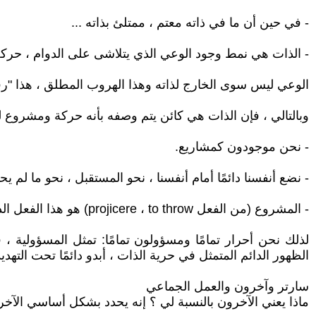
- في حين أن ما في ذاته معتم ، ممتلئ بذاته ...
- الذات هي نمط وجود الوعي الذي يتلاشى على الدوام ، حركة 
الوعي ليس سوى الخارج لذاته وهذا الهروب المطلق ، هذا "رف
وبالتالي ، فإن الذات هي كائن يتم وصفه بأنه حركة ومشروع ل
- نحن موجودون كمشاريع.
- نضع أنفسنا دائمًا أمام أنفسنا ، نحو المستقبل ، نحو ما لم ي
- المشروع (من الفعل projicere ، to throw) هو هذا الفعل الذي به نميل بكل حريتنا نحو المستقبل والممكن.
لذلك نحن أحرار تمامًا ومسؤولون تمامًا: تمثل المسؤولية ،
الظهور الدائم المتمثل في حرية الذات ، أبدو دائمًا تحت التهد
سارتر وآخرون والعمل الجماعي
ماذا يعني الآخرون بالنسبة لي ؟ إنه يحدد بشكل أساسي الآخر ، 