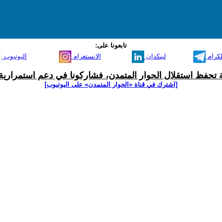
تابعونا على:
لكرام
لينكدإن
الانستغرام
اليوتيوب
ية تحفظ استقلال الحوار المتمدن، فشاركونا في دعم استمرارية 
[اشترك في قناة ‫«الحوار المتمدن» على اليوتيوب]