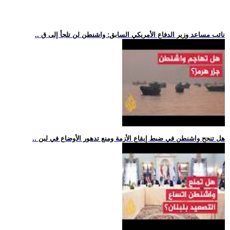
.. نائب مساعد وزير الدفاع الأمريكي السابق: واشنطن لن تلجأ إلى ق
.. هل تنجح واشنطن في ضبط إيقاع الأزمة ومنع تدهور الأوضاع في لبن