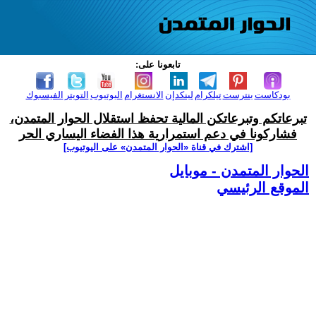
تابعونا على:
بودكاست
بنترست
تيلكرام
لينكدإن
الانستغرام
اليوتيوب
التويتر
الفيسبوك
تبرعاتكم وتبرعاتكن المالية تحفظ استقلال الحوار المتمدن،
فشاركونا في دعم استمرارية هذا الفضاء اليساري الحر
[اشترك في قناة ‫«الحوار المتمدن» على اليوتيوب]
الحوار المتمدن - موبايل
الموقع الرئيسي