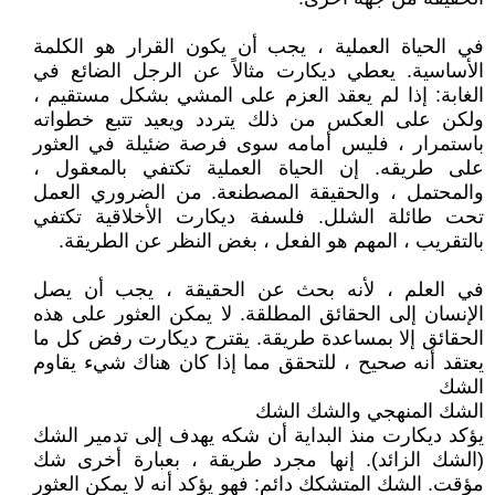
في الحياة العملية ، يجب أن يكون القرار هو الكلمة
الأساسية. يعطي ديكارت مثالاً عن الرجل الضائع في
الغابة: إذا لم يعقد العزم على المشي بشكل مستقيم ،
ولكن على العكس من ذلك يتردد ويعيد تتبع خطواته
باستمرار ، فليس أمامه سوى فرصة ضئيلة في العثور
على طريقه. إن الحياة العملية تكتفي بالمعقول ،
والمحتمل ، والحقيقة المصطنعة. من الضروري العمل
تحت طائلة الشلل. فلسفة ديكارت الأخلاقية تكتفي
بالتقريب ، المهم هو الفعل ، بغض النظر عن الطريقة.
في العلم ، لأنه بحث عن الحقيقة ، يجب أن يصل
الإنسان إلى الحقائق المطلقة. لا يمكن العثور على هذه
الحقائق إلا بمساعدة طريقة. يقترح ديكارت رفض كل ما
يعتقد أنه صحيح ، للتحقق مما إذا كان هناك شيء يقاوم
الشك
الشك المنهجي والشك الشك
يؤكد ديكارت منذ البداية أن شكه يهدف إلى تدمير الشك
(الشك الزائد). إنها مجرد طريقة ، بعبارة أخرى شك
مؤقت. الشك المتشكك دائم: فهو يؤكد أنه لا يمكن العثور