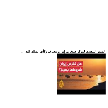
.. المدير التنفيذي لمركز صوفان: إيران تتصرف وكأنها تمتلك اليد ا