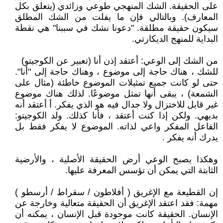
على الحقيقة. الشك المنهجي طوعي وزائدي (يتعلق بكل
المعارف). وبالتالي فإن ما يفلت من الشك المطلق
سيكون حقيقة مطلقة. "دعونا نشك في سببنا" هي نقطة
البداية للمنهج الديكارتي.
من الشك إلى الوعي: أعتقد إذن أنا (تعبير عن الكوجيتو)
للشك ، هناك حاجة إلى موضوع ، وهناك حاجة إلى "أنا".
حتى لو كانت جميع تمثيلات الموضوع خاطئة (مثال على
الشمعة) ، يبقى أنها تمثل موضوعًا. لذلك هناك موضوع
غير قابل للاختزال ولا جدال فيه هو الذي يفكر. أ أعتقد أنه
بديهي. ولكن إذا كنت أعتقد ، فأنا كذلك. ولد الكوجيتو:
الفاعل المفكر واعي لذاته. الموضوع لا يفكر فقط بل
يدرك أنه يفكر .
وهكذا يصبح الوعي أرض الحقيقة الأصلية ، والأرضية
الثابتة التي يمكن أن تؤسس المعرفة عليها.
إن القطيعة مع الإغريق ( أفلاطون / سقراط / أرسطو )
مهمة: فقد اعتقد الإغريق أن الحقيقة متعالية وخارجة عن
الإنسان. الحقيقة كانت موجودة قبل الإنسان ، يمكنه أن