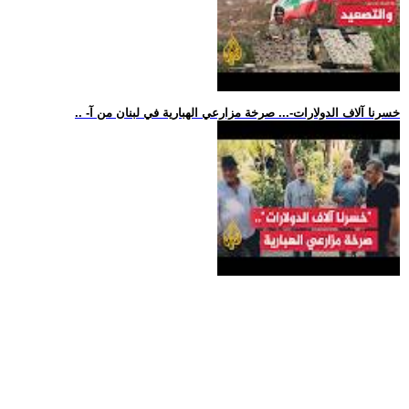
.. -خسرنا آلاف الدولارات-... صرخة مزارعي الهبارية في لبنان من آ