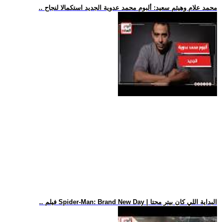
.. محمد علام وهيثم سعيد: ألبوم محمد عدوية الجديد استكمالا لنجاح
.. فيلم Spider-Man: Brand New Day | البداية اللي كان بيتر محتا