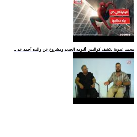
.. محمد عدوية يكشف كواليس ألبومه الجديد ومشروع عن والده أحمد عد