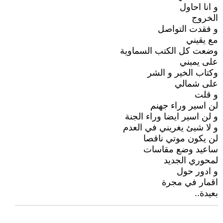
و انا احاول
الخروج
و فقدت التواصل
مع يقيني
وضعت كل الكتب السماوية
على يميني
وكتاب الخير و الشر
على شمالي
و قلت
لن اسير وراء جهنم
و لن اسير ايضا وراء الجنة
و لا شيئ يغريني في العدم
لن يكون موتي ناقصا
ساعيد وضع مقاسات
لمحوري الجديد
و ادور حول
اقمار في مجرة
بعيدة..