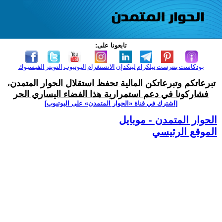
تابعونا على:
بودكاست
بنترست
تيلكرام
لينكدإن
الانستغرام
اليوتيوب
التويتر
الفيسبوك
تبرعاتكم وتبرعاتكن المالية تحفظ استقلال الحوار المتمدن،
فشاركونا في دعم استمرارية هذا الفضاء اليساري الحر
[اشترك في قناة ‫«الحوار المتمدن» على اليوتيوب]
الحوار المتمدن - موبايل
الموقع الرئيسي