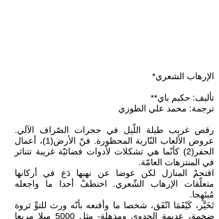
الإرهاب الشعري*
تأليف: حكيم باي**
ترجمة: محمد علي الطوزي
رقص غريب طيلة اللّيل في حجرات الصّراف الآلي.
عروض الألعاب النّارية المحظورة. فنّ الأرض(1)، أعمال
الحفر(2) كأنّما هي تشكلات لأدوات فضائيّة غريبة تتناثر
في المنتزهات العامّة.
اقتحمْ المنازل لكن عوضا عن نهبها دَع في أركانها
متعلّقات الإرهاب الشّعري. اختطفْ أحدا ما واجعله
مُبتَهِجا.
تَخَيَّر، كَيْفَمَا اتّفَق، شخصا ما وأقنعه بأنّه ورث للتوِّ ثروة
ضخمة، عديمة الجدوى ومذهلة- مثل 5000 ميلا مربعا