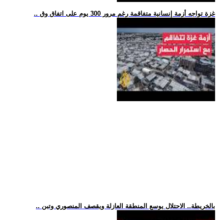
.. غزة تواجه أزمة إنسانية متفاقمة رغم مرور 300 يوم على اتفاق وق
.. بالخريطة.. الاحتلال يوسع المنطقة العازلة ويقصف المنصوري وتبن