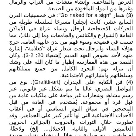
العرض والمتاحف، وإنشاء منشآت من التراب والرمال
وغيرها من المواد المأخوذة من الطبيعة.
(3) شعار "Go naked for a sign": في خمسينيات القرن
السابع عشر، كانت إنجلترا مسرحًا لسلسلة طويلة من
الحركات الاحتجاجية لرجال ونساء عراة في الأماكن
العامة (الشوارع والكنائس والجامعات وما إلى ذلك)، مما
تسبب في فضيحة وسوء فهم من لدن غالبية العامة. خرج
هؤلاء النساء والرجال تحت شعار عراة "كعلامة"، إشارة
منهم لأحد نصوص العهد القديم (إشعياء 20: 2-3). وكان
القصد من هذه الممارسة إظهار ما كان الله على وشك
أن ينزله بهم: التجرد الكامل من جميع ممتلكاتهم
وسلطاتهم وامتيازاتهم الاجتماعية.
(4) فن الكتابة على الجدران (Grafitti-art): نوع من
التواصل البصري، غالبا ما يتم بشكل غير قانوني، عبر
رسم مشاهد وشعارات غير مباحة على ملكيات عامة من
قبل فرد أو مجموعة. يُستخدم في العادة من قبل
المحتجين في سياق التوتر السياسي أو في أعقاب
الأحداث الاجتماعية التي لها تأثير كبير على الجماهير، وقد
تطورت خلال الثورات والحروب (الجزائر، الحربين
العالميتين الأولى والثانية، الاحتلال... إلخ) ولاحقًا،
اصطبغت بروح جمالية من خلال استخدام تقنيات جديدة