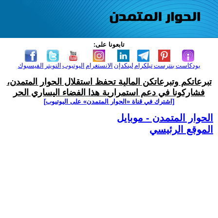
تابعونا على:
بودكاست
بنترست
تيلكرام
لينكدإن
الانستغرام
اليوتيوب
التويتر
الفيسبوك
تبرعاتكم وتبرعاتكن المالية تحفظ استقلال الحوار المتمدن،
فشاركونا في دعم استمرارية هذا الفضاء اليساري الحر
[اشترك في قناة ‫«الحوار المتمدن» على اليوتيوب]
الحوار المتمدن - موبايل
الموقع الرئيسي