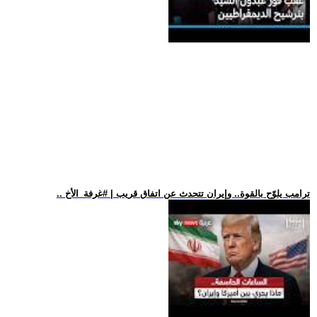
.. ترامب يلوّح بالقوة.. وإيران تتحدث عن اتفاق قريب | #غرفة_الأخ