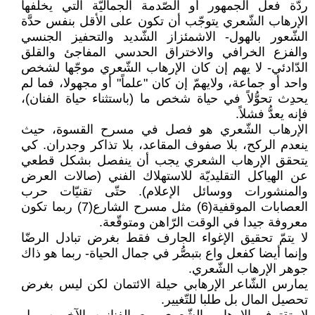
ردّة فعل الجمهور أو الصّدمة الجماليّة التي يخلِّفها
الإرهاب الشّعري يتوجّب أن تكون على الأقل بنفس حدَّة
الشّعور بالهول- الاشمئزاز الشّديد والتحفيز الجنسي
والفزع الخرافي والاختراق الحدسي المفاجئ والقلق
الدّادئي- لا يهم إن كان الإرهاب الشّعري موجّها لشخص
واحد أو جماعة، ولايهمّ إن كان "علماً" أو مجهولا، فما لم
يحدِث تحوُّلاً في حياة شخص ما (باستثناء حياة الفنان)،
فإنه يعدُّ فشلاً.
الإرهاب الشّعري هو فصل في مسرح القسوة، حيث
ينعدم الركح، بلا صفوف المقاعد، بلا تذاكر وجدران. كي
يتحقق الإرهاب الشعري يجب أن ينفصل بشكل قطعي
عن الهياكل التقليديّة للاستهلاك الفني (صالات العرض
والمنشورات ووسائل الإعلام). حتّى تقنيّات حرب
العصابات الموقفية(6) مثل مسرح الشارع(7) ربما تكون
معروفة جيدا في الوقت الرّاهن ومتوقّعة.
لا يتمّ تحقيق الإغواء الجارف فقط بغرض تبادل الرضّا
وإنما أيضا كفعل واع بتبصُّر في جمال الحياة- ربما هو ذاك
جوهر الإرهاب الشّعري.
يمارس الشّاعر الإرهابي حيلة الائتمان لكن ليس بغرض
تحصيل المال بل طلبا للتّغيير.