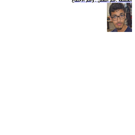
الفلسفة ,علم النفس , وعلم الاجتماع