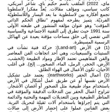
ماي، 2022) الملقب باسم حكيم باي. شاعر أمريكي،
كاتب سياسي، ومؤلف مقالات. يُعدُّ مفكرا لاسلطويا
تجمع أفكاره بين لاسلطوية ما بعد اليسار واللّاسلطويّة
الفرديّة. يتميز بطرحه لمفهوم "نطاق الحكم الذاتي
المؤقت" وهو عنوان مؤلفه المنشور في طبعته الأولى
سنة 1991 حيث تطرق إلى التقنية الاجتماعية والسياسية
التي تفضي إلى خلق مساحات مؤقتة بعيدة عن الهياكل
الرسمية المسيطرة.
(1) فن الأرض (Land-art): حركة فنية نشأت في
الستينات والسبعينات، وهي أحد اتجاهات الفن المعاصر
والفن المفاهيمي تعتمد الإطار ومواد الطبيعة (الخشب،
الأرض، الحجر، الرمل، الماء، الصخور... إلخ). في أغلب
الأحيان، تكون الأعمال في الهواء الطلق.
(2) أعمال الحفر (earthworks): يعتمد على تشكيل
الأرض نفسها أو عن طريق عمل أشكال في الأرض
باستخدام مواد طبيعية مثل الصخور أو أغصان الأشجار.
تتراوح أعمال الحفر بين التدخلات الدقيقة والمؤقتة في
المناظر الطبيعية وبين التعديلات المهمة والنحتية والدائمة
التي يتم إجراؤها باستخدام آلات ثقيلة لتحريك التربة.
بعض الفنانين عملوا على إحضار الأرض إلى صالات