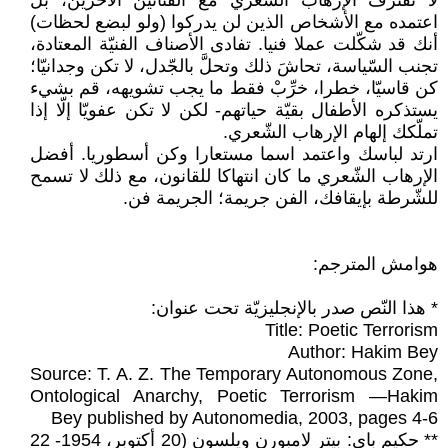
لا تقترف الإرهاب الشّعري مع الفنانين الآخرين، بل
اعتمده مع الأشخاص الذين لن يدركوا (ولو لبضع لحظات)
أنك قد شكّلت عملا فنيا. تفادى الأصناف الفنيّة المعتادة،
تجنب السّياسة، تحاشَ ذلك وتحلَّ بالجّدل، لا تكن وجدانيّا؛
كن قاسيّا، خطرا، خرِّبْ فقط ما يجب تشويهه، قم بشيء
يستذكره الأطفال بقيّة حياتهم- لكن لا تكن عفويّا إلّا إذا
تملّكك إلهام الإرهاب الشّعري.
ارتد لباسك واعتمد اسما مستعارا وكن أسطوريا. أفضل
الإرهاب الشّعري ما كان انتهاكا للقانون، مع ذلك لا تسمح
للشّرطة بإيقافك، الفن جريمة؛ الجريمة فن.
هوامش المترجم:
* هذا النّص صدر بالإنجليزيّة تحت عنوان:
Title: Poetic Terrorism
Author: Hakim Bey
Source: T. A. Z. The Temporary Autonomous Zone,
Ontological Anarchy, Poetic Terrorism —Hakim
Bey published by Autonomedia, 2003, pages 4-6
** حكيم باي: بيتر لامبورن ويلسون (20 أكتوبر، 1954- 22