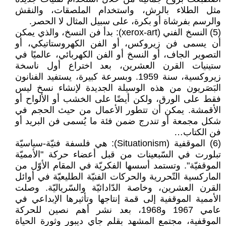
مثل الطلاء بالرش، واستخدام الملصقات، والنقش
والرسم بفرشاة أو بكرة، على سبيل المثال لا الحصر.
(5) النسخ الفني (xerox-art): بدأ فن النسخ، والذي يمكن
أن يسمى فن زيروكس، أو الفن الكهروستاتيكي، أو
التصوير الجاف، أو النسخ أو الفن الكهربائي، عالميًا في
ستينيات القرن العشرين، بعد اختراع أول ناسخة
زيروكسية، سنة 1959. وبسرعة كبيرة، يستفيد الفنانون
البَصَريون من هذه الوسيلة الجديدة لإنشاء نسخ ليس
فقط على الورق، ولكن أيضًا على الخشب أو الألواح أو
الأقمشة. يمكن أن تتطور الأعمال من حيث الحجم في
شكل مجمعة أو تندرج ضمن فئة ما يُسمى فن البريد أو
فن الكتاب…
(6) الموقفية (Situationism): هي فلسفة فنيّة-سياسيّة
تبلورت في السّبعينات من قبل أعضاء حركة "الأمميّة
الموقفيّة". وتستمد أسسها الفكريّة في المقام الأوّل من
الماركسية التّحررية والحركات الفنيّة الطليعيّة في أوائل
القرن العشرين، وخاصة الدّادائيّة والسّرياليّة. وصلت
الأممية الموقفية إلى قمة إنتاجها وتأثيرها الإبداعي في
عامي 1967 و1968، بعد نشر أهم نصين للحركة
الموقفية، مجتمع المشهد بقلم جاي ديبور وثورة الحياة