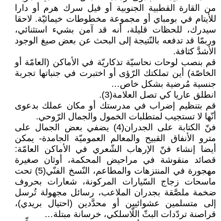
من القارة القطبية الجنوبية أو فيل سرك هرم أو دارا
للأيتام في بومباي أو مجموعة مخطوطات خيمائيّة. لاحقا
سيدرك، للحظات قليلة، أنه قد آمن بشيء استثنائي،
وربمّا قد تدفعه بالنّتيجة إلى البحث عن بعض صيغ الوجود
الأشدَّ كثافة.
قم بنصب لوحات نحاسيّة تذكاريّة في الأماكن (العامّة أو
الخاصّة) أين تملكتك الرّؤى أو اختبرت في جنباتها تجربة
جنسية مُرضية بشكل خاص…
انطلق عاريا كي تصل العلامة(3).
قم بتنظيم إضراب في مدرستك أو مكان عملك بدعوى
أنّها لا تستجيب لمتطلبات الخمول والجمال الرّوحي.
فنّ الكتابة على الجدران(4) يضفي بعض الجمال على
مترو الأنفاق القبيح والمعالم العموميّة الجامدة- يمكن
أيضا إنشاء فنّ الإرهاب الشّعري في الأماكن العامّة:
قصائد منقوشة في مراحيض المحكمة، أوثان صغيرة
مهجورة في المنتزهات والمطاعم، النّسخ الفنّي(5) تحت
ماسحات زجاج السّيارات المركونة، شعارات بحروف
ضخمة ملصَّقة بجدران الملاعب، رسائل مجهولة تُرسل
إلى متسلمين عشوائيين أو محدَّدين (احتيال بريدي)،
قراصنة تردّدات البثّ اللّاسلكي، خرسانة مبتلة…