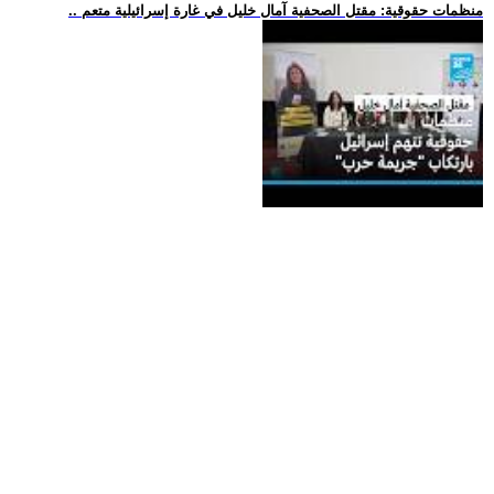
.. منظمات حقوقية: مقتل الصحفية آمال خليل في غارة إسرائيلية متعم