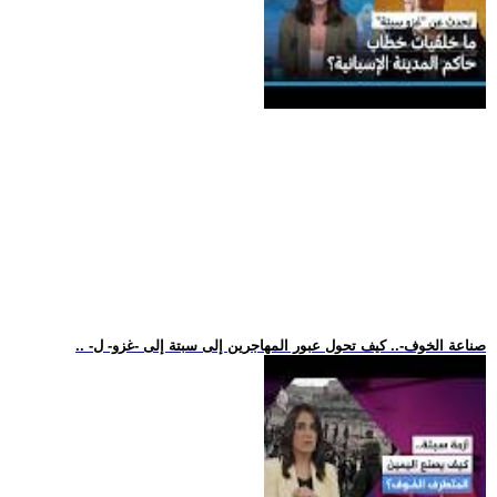
.. -صناعة الخوف-.. كيف تحول عبور المهاجرين إلى سبتة إلى -غزو- ل