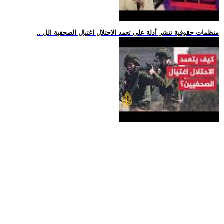
.. منظمات حقوقية تنشر أدلة على تعمد الاحتلال اغتيال الصحفية الل