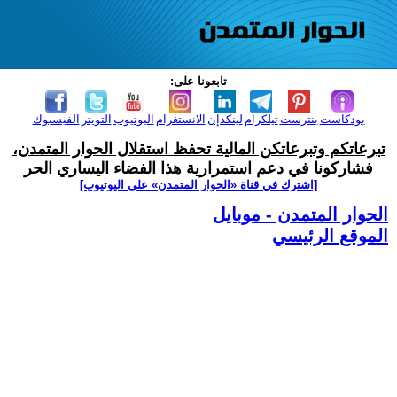
تابعونا على:
بودكاست
بنترست
تيلكرام
لينكدإن
الانستغرام
اليوتيوب
التويتر
الفيسبوك
تبرعاتكم وتبرعاتكن المالية تحفظ استقلال الحوار المتمدن،
فشاركونا في دعم استمرارية هذا الفضاء اليساري الحر
[اشترك في قناة ‫«الحوار المتمدن» على اليوتيوب]
الحوار المتمدن - موبايل
الموقع الرئيسي