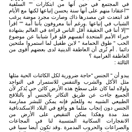
في المجتمع في حين أنها من ابتكارات "" السلفية
""اعتقادا منهم على أنها سنة يحسن إتباعها لكنها مع الأيام
قد ابتعدت عن مصدرها ذاك وصارت مجرد موضة يرغب
الشباب في إتباعها .ورغم أننا معروفون بأننا أمة "" اقرأ
""إلا أننا في الحقيقة أقل الناس قراءة في العالم بشهادة
خبراء الأمم المتحدة أنفسهم فلو قرأ شبابنا عن موضوع
الحب " طوق الحمامة " لابن طفيل لما استمروا ملتحين
دائما . أم تُرى أن العاطفة الدينية لدى بعضهم أقوى من
العاطفة الغرامية ؟
الثالثة :
يبدو أن " الجنس "حاجة ضرورية لكل الكائنات الحية مثلها
مثل الأكل والشرب والتنفس للاستمرار في التواجد
ولولاه لما كان على سطح هذه الأرض كائن حي يُذكر لأن
الجميع جاءت عن طريق التكاثر بالجنس أو بالتلاقح
الطبيعي الشبيه به وللعلم فإنه يمكن للبشر ممارسة
الجنس دون إنجاب مثلما هو واقع في البلاد الاسكندنافية
منذ مدة وهكذا يمكن التنقيص على الأرض من
الانفجارات السكانية المتسببة لنا في المجاعات
والصراعات والحروب المدمرة .وقد تكون أيضا سببا في