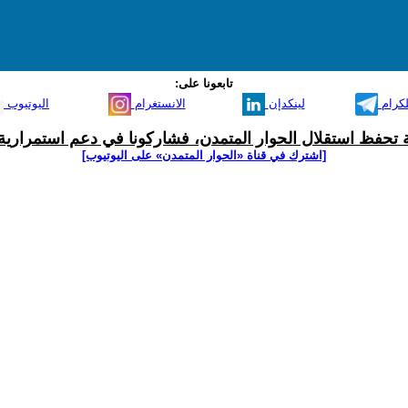
تابعونا على:
لكرام
لينكدإن
الانستغرام
اليوتيوب
ية تحفظ استقلال الحوار المتمدن، فشاركونا في دعم استمرارية 
[اشترك في قناة ‫«الحوار المتمدن» على اليوتيوب]