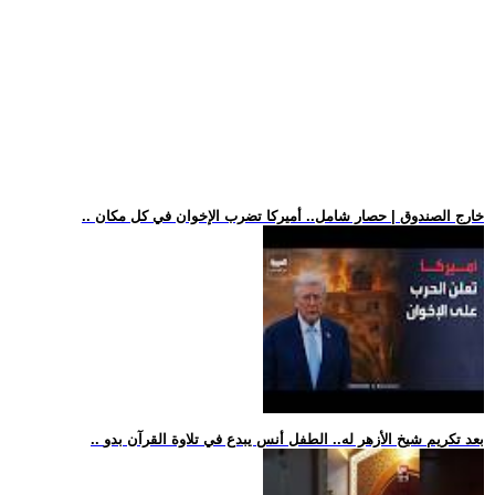
.. خارج الصندوق | حصار شامل.. أميركا تضرب الإخوان في كل مكان
.. بعد تكريم شيخ الأزهر له.. الطفل أنس يبدع في تلاوة القرآن بدو