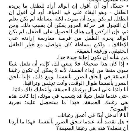
• حسنًا، أود أن أقول إن الوالد أراد للطفل ما يريده
الطفل - وهو البقاء على قيد الحياة. أود أن أقول إن
الطفل لم يكن يريد أن يموت، لكنه ببساطة لم يكن يعلم
أن التجول في حركة المرور يمكن أن يسبب ذلك. ومن
ثم، فإن الركض إلى هناك للحصول على الطفل، لم يكن
الوالد يحرم الطفل من فرصة ممارسة إرادته على
الإطلاق - ولكن ببساطة كان يتواصل مع خيار الطفل
الحقيقي، ورغبته العميقة.
من شأنه أن يكون إجابة جيدة جدا.
• إذا كان هذا صحيحًا، فلا ينبغي لك، كإله، أن تفعل شيئًا
سوى منعنا من إيذاء أنفسنا، لأنه لا يمكن أن تكون رغبتنا
العميقة في إلحاق الضرر بأنفسنا. ومع ذلك، فإننا نلحق
الضرر بأنفسنا طوال الوقت، وأنت تجلس وتراقبنا.
أنا دائمًا على اتصال برغبتك العميقة، وأعطيك ذلك دائمًا.
حتى عندما تفعل شيئًا قد يتسبب في موتك، إذا كانت هذه
هي رغبتك العميقة، فهذا ما ستحصل عليه: تجربة
"الموت".
أنا لا أتدخل أبدًا في أعمق رغباتك.
• هل تقصد أنه عندما نلحق الضرر بأنفسنا، فهذا ما أردنا
أن نفعله؟ هذه هي رغبتنا العميقة؟