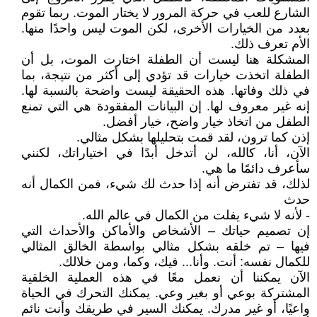
الشارع للعب في حركة المرور لا يختار الموت. ربما تقوم
بعدد من الخيارات الأخرى، لكن الموت ليس واحدًا منها.
الأم تعرف ذلك.
المشكلة هنا ليست أن الطفلة اختارت الموت، بل أن
الطفلة اتخذت خيارات قد تؤدي إلى أكثر من نتيجة، بما
في ذلك وفاتها. هذه الحقيقة ليست واضحة بالنسبة لها.
إنه غير معروف لها. إن البيانات المفقودة هي التي تمنع
الطفل من اتخاذ خيار واضح، خيار أفضل.
إذن كما ترون، لقد قمت بتحليلها بشكل مثالي.
الآن، أنا، كالله، لن أتدخل أبدًا في اختياراتك، لكنني
سأعرف دائمًا ما هي.
لذلك، قد تفترض أنه إذا حدث لك شيء، فمن الكمال أنه
حدث
- لأنه لا شيء يفلت من الكمال في عالم الله.
إن تصميم حياتك – الأشخاص والأماكن والأحداث التي
فيها – تم خلقه بشكل مثالي بواسطة الخالق المثالي
للكمال نفسه: أنت. وأنا... فيك، وكما، ومن خلالك.
الآن يمكننا أن نعمل معًا في هذه العملية الخلقية
المشتركة بوعي أو بغير وعي. يمكنك التحرك في الحياة
واعيًا، أو غير مدرك. يمكنك السير في طريقك وأنت نائم