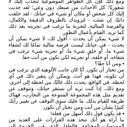
ومع ذلك فإن كل الظواهر الموضوعية تنجذب إليك لا
شعوريًا؛ كل الأحداث من صنعك دون وعي؛ لقد جذبت
إليك كل شخص أو مكان أو شيء في حياتك - لقد خلقت
ذاتيًا، إن شئت - لتزويدك بالظروف الدقيقة والكمال،
والفرصة المثالية، لتجربة ما ترغب في تجربته بعد ذلك
كما تريد. القيام بأعمال التطور.
لا شيء يمكن أن يحدث - أقول لك، لا شيء يمكن أن
يحدث - في حياتك ليست فرصة مثالية تمامًا لك لشفاء
شيء ما، أو خلق شيء ما، أو تجربة شيء ترغب في
شفاءه، أو خلقه، أو تجربته لكي تكون من أنت حقا.
• ومن أنا حقًا؟
من تختار أن تكون. أيًا كان جانب الألوهية الذي ترغب في
أن تكونه، فهذا هو أنت. ويمكن أن يتغير ذلك في أي
لحظة. في الواقع، يحدث ذلك غالبًا، من لحظة إلى أخرى.
ومع ذلك، إذا كنت تريد أن تستقر حياتك، وتتوقف عن
تقديم مثل هذه المجموعة المتنوعة من التجارب، فهناك
طريقة للقيام بذلك. ما عليك سوى التوقف عن تغيير رأيك
كثيرًا بشأن من أنت ومن تختار أن تكون.
• قد يكون قول ذلك أسهل من فعله!
ما أراه هو أنك تتخذ هذه القرارات على العديد من
المستويات المختلفة. فالطفل الذي يقرر الخروج إلى