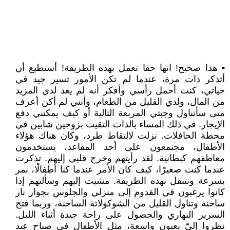
• هذا صحيح! انها حقا تعمل بهذه الطريقة! أستطيع أن
أتذكر ذات مرة، عندما لم تكن الأمور تسير جيد في
حياتي، كنت أحمل رأسي وأفكر أنه لم يعد لدي المزيد
من المال، ولدي القليل من الطعام، وأنني لم أكن أعرف
متى سأتناول وجبتي المربعة التالية أو كيف يمكنني دفع
الإيجار. في ذلك المساء بالذات التقيت بزوجين شابين في
محطة الحافلات. نزلت لالتقاط طرد، وكان هناك هؤلاء
الأطفال، مجتمعون على أحد المقاعد، يستخدمون
معاطفهم كبطانية. لقد رأيتهم وخرج قلبي إليهم. تذكرت
عندما كنت صغيرًا، كيف كان الأمر عندما كنا أطفالًا، نمر
بسرعة ونتنقل بهذه الطريقة. مشيت إليهم وسألتهم إذا
كانوا يرغبون في القدوم إلى منزلي والجلوس بجوار نار
ساخنة وتناول القليل من الشوكولاتة الساخنة، وربما فتح
السرير النهاري والحصول على راحة جيدة أثناء الليل.
نظروا إليّ بعيون واسعة، مثل الأطفال في صباح عيد