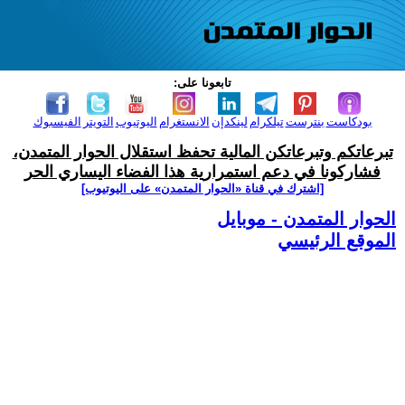
تابعونا على:
بودكاست
بنترست
تيلكرام
لينكدإن
الانستغرام
اليوتيوب
التويتر
الفيسبوك
تبرعاتكم وتبرعاتكن المالية تحفظ استقلال الحوار المتمدن،
فشاركونا في دعم استمرارية هذا الفضاء اليساري الحر
[اشترك في قناة ‫«الحوار المتمدن» على اليوتيوب]
الحوار المتمدن - موبايل
الموقع الرئيسي