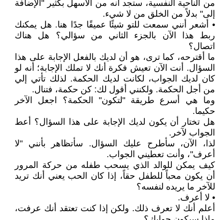
من الناحية النفسية، ستجد أنه من الأسهل بكثير "الإضافة
إلى" بدلاً من الخلق من لا شيء.
• أشعر أنني سمعت للتو شيئًا عميقًا جدًا هنا. هل يمكنك
ربط هذا الآن بالجزء الثاني من سؤالي؟ هل هناك
اتصال؟
ما أقترحه، كما ترى، هو أن لديك بالفعل الإجابة على هذا
السؤال. أنت الآن تعيش فكرة أنك لا تملك الإجابة؛ أنه لو
كان لديك الجواب، لكانت لديك الحكمة. لذلك تأتي إلي
من أجل الحكمة. ولكنني أقول لك: كن حكمة، فتنال.
وما هي أسرع طريقة "لتكون" الحكمة؟ اجعل الآخر
حكيما.
هل تختار أن يكون لديك الإجابة على هذا السؤال؟ أعط
الجواب لآخر.
لذا، الآن، سأطرح عليك السؤال. سأتظاهر بأنني "لا
أعرف"، وأنت تعطيني الجواب.
كيف يمكن للوالد الذي يسحب طفله من حركة المرور
أن يكون محباً للطفل حقاً، إذا كان الحب يعني أنك تريد
للآخر ما يريده لنفسه؟
• لا أعرف.
أعلم أنك لا تعرف ذلك. ولكن إذا كنت تعتقد أنك عرفت،
ماذا سيكون جوابك؟