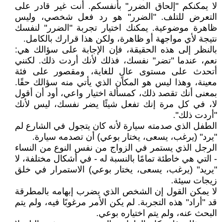
لا يمكنكم "إلحاق الضرر" بأنفسكم. أنت غير قادر على
التعرض للتلف. "الضرر" هو رد فعل شخصي، وليس
ظاهرة موضوعية. يمكنك اختيار تجربة "الضرر" لنفسك
نتيجة لأي مواجهة أو ظاهرة، ولكن هذا قرارك بالكامل.
بالنظر إلى هذه الحقيقة، فإن الإجابة على سؤالك هي:
نعم، عندما "تضر" نفسك، فذلك لأنك أردت ذلك. لكنني
أتحدث على مستوى عالٍ للغاية، ومقصور على فئة
معينة، وهذا ليس هو المكان الذي يأتي منه سؤالك حقًا.
بمعنى أنك تقصد ذلك، كمسألة اختيار واعي، أود أن أقول
لا، في كل مرة إنك تفعل شيئًا يضر نفسك، ليس لأنك
"أردت ذلك".
الطفل الذي صدمته سيارة لأنه كان يتجول في الشارع لم
"يرد" (يرغب، يسعى، يختار بوعي) أن تصدمه سيارة.
الرجل الذي يستمر في الزواج من نفس النوع من النساء
- التي هي خاطئة تمامًا بالنسبة له - في أشكال مختلفة، لا
"يريد" (يرغب، يسعى، يختار بوعي) الاستمرار في خلق
زيجات سيئة.
لا يمكن القول إن الشخص الذي يضرب إبهامه بالمطرقة
قد "أراد" هذه التجربة. لم يكن الأمر مرغوبًا فيه، ولم يتم
البحث عنه، ولم يتم اختياره بوعي.