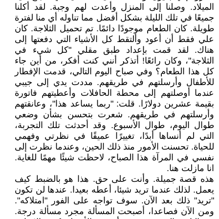
الميلاد. وصلنا إلى المنزل وأعدت لهم وجبة. لقد أكلنا
جميعًا في تلك الليلة بشكل أفضل مما تناوله أي منا لفترة
طويلة. كان الطعام موجودًا دائمًا. تم تحميل الثلاجة. كان
علي فقط أن أعود وألتقط كل الأشياء التي دفعتها إلى
هناك. لقد قمت بإعداد طبق مقلي "كل شيء في
الثلاجة"، وكان رائعًا! أتذكر أنني كنت أفكر، من أين جاء
كل هذا الطعام؟ وفي صباح اليوم التالي، قدمت الإفطار
للأطفال وأرسلتهم في طريقهم. مددت يدي إلى جيبي
عندما أوصلتهم إلى محطة الحافلات وأعطيتهم فاتورة
بقيمة عشرين دولارًا. قلت: "ربما يساعد هذا"، وعانقتهم
وأرسلتهم في طريقهم. شعرت بتحسن بشأن وضعي
طوال اليوم، طوال الأسبوع. وقد أحدثت تلك التجربة،
التي لم أنساها أبدًا، تغييرًا عميقًا في نظرتي وفهمي
للحياة. تحسنت الأمور منذ ذلك الحين، وعندما نظرت إلى
نفسي في المرآة هذا الصباح، لاحظت شيئًا مهمًا للغاية.
انا مازلت هنا.
هذه قصة جميلة. وأنت على حق. هذا هو بالضبط كيف
يعمل. لذلك عندما تريد شيئا، أعطه بعيدا. عندها لن تكون
"تريد" ذلك بعد الآن. سوف تواجه على الفور "امتلاكه".
ومن الآن فصاعدا، أصبحت المسألة مجرد مسألة درجة.