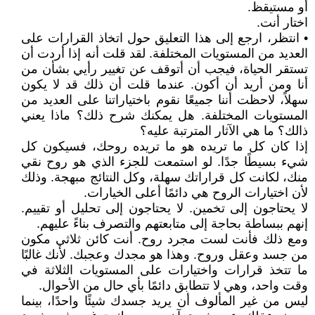
أو مستيقظ.
اختار أنت.
• انتظر، ارجع إلى هذا التعليق حول اتخاذ القرارات على
العديد من المستويات المختلفة. لقد قلت أنه إذا أردت أن
تستقر الحياة، فيجب أن أتوقف عن تغيير رأيي بشأن من
أنا ومن أريد أن أكون. عندما قلت أن ذلك قد لا يكون
سهلاً، لاحظت أننا جميعًا نقوم باختياراتنا على العديد من
المستويات المختلفة. هل يمكنك شرح ذلك؟ ماذا يعني
ذالك؟ ما هي الآثار المترتبة عليه؟
إذا كان كل ما تريده هو ما تريده روحك، فسيكون كل
شيء بسيطًا جدًا. لو استمعت للجزء الذي هو روح نقي
منك، لكانت كل قراراتك سهلة، وكل النتائج مبهجة. وذلك
لأن اختيارات الروح هي دائمًا أعلى الخيارات.
لا يحتاجون إلى تخمين. لا يحتاجون إلى تحليل أو تقييم.
إنهم ببساطة بحاجة إلى متابعتهم والتصرف بناءً عليهم.
ومع ذلك فأنت لست مجرد روح. أنت كائن ثلاثي مكون
من جسد وعقل وروح. وهذا هو مجدك وعجبك. لأنك غالبًا
ما تتخذ قرارات واختيارات على المستويات الثلاثة في
وقت واحد، وهي لا تتطابق دائمًا بأي حال من الأحوال.
ليس من غير المألوف أن يريد جسدك شيئًا واحدًا، بينما