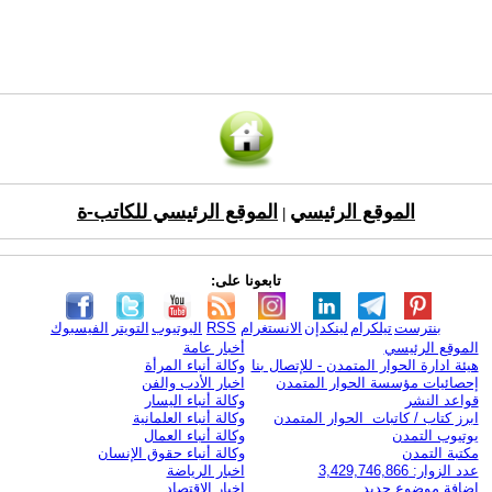
الموقع الرئيسي
الموقع الرئيسي للكاتب-ة
|
تابعونا على:
بنترست
تيلكرام
لينكدإن
الانستغرام
RSS
اليوتيوب
التويتر
الفيسبوك
الموقع الرئيسي
أخبار عامة
هيئة ادارة الحوار المتمدن - للإتصال بنا
وكالة أنباء المرأة
إحصائيات مؤسسة الحوار المتمدن
اخبار الأدب والفن
قواعد النشر
وكالة أنباء اليسار
ابرز كتاب / كاتبات الحوار المتمدن
وكالة أنباء العلمانية
يوتيوب التمدن
وكالة أنباء العمال
مكتبة التمدن
وكالة أنباء حقوق الإنسان
عدد الزوار: 3,429,746,866
اخبار الرياضة
اضافة موضوع جديد
اخبار الاقتصاد