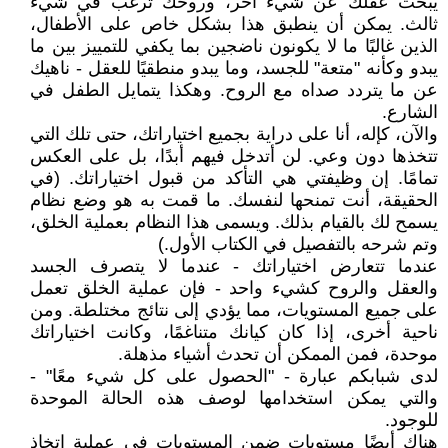
يبحث عقلك عن شيء آخر، وروحك ترغب في شيء
ثالث. يمكن أن ينطبق هذا بشكل خاص على الأطفال،
الذين غالبًا ما لا يكونون ناضجين بما يكفي للتمييز بين ما
يبدو وكأنه "متعة" للجسد، وما يبدو منطقيًا للعقل - ناهيك
عن ما يتردد صداه مع الروح. وهكذا يتمايل الطفل في
الشارع.
والآن، كإله، أنا على دراية بجميع اختياراتك، حتى تلك التي
تتخذها دون وعي. لن أتدخل فيهم أبدًا، بل على العكس
تمامًا. إن وظيفتي هي التأكد من قبول اختياراتك. (في
الحقيقة، أنت تمنحها لنفسك. ما قمت به هو وضع نظام
يسمح لك بالقيام بذلك. ويسمى هذا النظام بعملية الخلق،
وتم شرحه بالتفصيل في الكتاب الأول.)
عندما تتعارض اختياراتك - عندما لا يتصرف الجسد
والعقل والروح كشيء واحد - فإن عملية الخلق تعمل
على جميع المستويات، مما يؤدي إلى نتائج مختلطة. ومن
ناحية أخرى، إذا كان كيانك متناغمًا، وكانت اختياراتك
موحدة، فمن الممكن أن تحدث أشياء مذهلة.
لدى شبابكم عبارة - "الحصول على كل شيء معًا" -
والتي يمكن استخدامها لوصف هذه الحالة الموحدة
للوجود.
هناك أيضًا مستويات ضمن المستويات في عملية اتخاذ