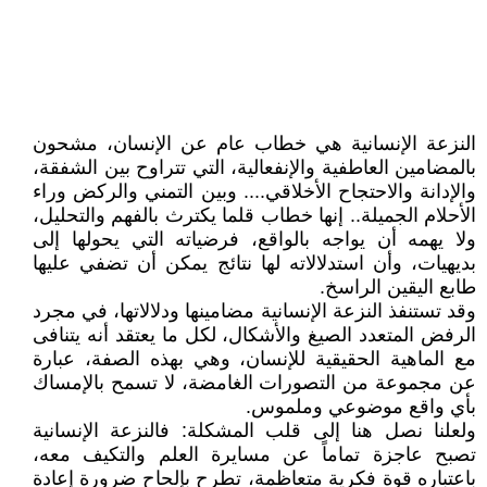
النزعة الإنسانية هي خطاب عام عن الإنسان، مشحون
بالمضامين العاطفية والإنفعالية، التي تتراوح بين الشفقة،
والإدانة والاحتجاح الأخلاقي.... وبين التمني والركض وراء
الأحلام الجميلة.. إنها خطاب قلما يكترث بالفهم والتحليل،
ولا يهمه أن يواجه بالواقع، فرضياته التي يحولها إلى
بديهيات، وأن استدلالاته لها نتائج يمكن أن تضفي عليها
طابع اليقين الراسخ.
وقد تستنفذ النزعة الإنسانية مضامينها ودلالاتها، في مجرد
الرفض المتعدد الصيغ والأشكال، لكل ما يعتقد أنه يتنافى
مع الماهية الحقيقية للإنسان، وهي بهذه الصفة، عبارة
عن مجموعة من التصورات الغامضة، لا تسمح بالإمساك
بأي واقع موضوعي وملموس.
ولعلنا نصل هنا إلى قلب المشكلة: فالنزعة الإنسانية
تصبح عاجزة تماماً عن مسايرة العلم والتكيف معه،
باعتباره قوة فكرية متعاظمة، تطرح بإلحاح ضرورة إعادة