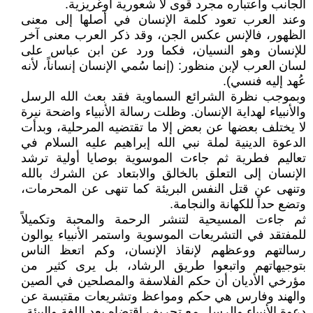
الجانب واعتباره مجرد قوى لا شعورية أوغريزية.
وعند العرب تعود كلمة الإنسان في أصلها إلى معنى
الظهور، فالإنس عكس الجن، وقد ذكر العرب معنى آخر
للإنسان وهو النسيان، فكما ورد عن ابن عباس على
لسان العرب لإبن منظور: (إنما سُمي الإنسان إنساناً، لأنه
عُهد إليه فنسي).
وبموجب نظرة الشرائع السماوية فقد بعث الله الرسل
والأنبياء لهداية الإنسان. وظلت رسالة الأنبياء واضحة نيرة
لا يختلف بعضها عن بعض إلا ما تقتضيه المرحلية، وبدأت
الدعوة الدينية لملة نبي الله إبراهيم عليه السلام في
تعاليم فطرية ثم جاءت الموسوية بوصايا أولية ترشد
الإنسان إلى التعلق بالخالق والابتعاد عن الشرك بالله
وتنهى عن قتل النفس البريئة كما تنهى عن المحرمات،
وتضع حداً للكهانة والنجامة.
ثم جاءت المسيحية لتنشر الرحمة والمحبة وتكميلاً
للمفتقد في التشريعات الموسوية واستمر الأنبياء يوالون
رسالتهم ووعظهم لإنقاذ الإنسان، وكم اتعظ الناس
بتوجيهاتهم واتبعوا طريق الرشاد، بل يرى كثير من
مؤرخي الأديان أن حكم الفلاسفة والمصلحين في الصين
والهند وفارس هي حكم ومواعظ وتشريعات مقتبسة عن
دعوة الأنبياء والرسل مع تحريف اقتضاه بعد اللغة والبيئة.