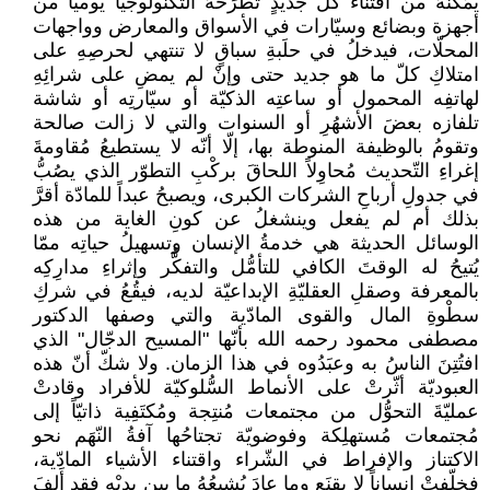
يُمَكِّنُهُ من اقتناء كلَّ جديدٍ تطرَحُهُ التكنولوجيا يوميّاً من
أجهزة وبضائع وسيّارات في الأسواق والمعارض وواجهات
المحلّات، فيدخلُ في حلَبةِ سباقٍ لا تنتهي لحرصِهِ على
امتلاكِ كلّ ما هو جديد حتى وإنْ لم يمضِ على شرائِهِ
لهاتفِه المحمول أو ساعتِه الذكيّة أو سيّارتِه أو شاشة
تلفازه بعضَ الأشهُرِ أو السنوات والتي لا زالت صالحة
وتقومُ بالوظيفة المنوطة بها، إلّا أنّه لا يستطيعُ مُقاومةَ
إغراءِ التّحديث مُحاوِلاً اللحاقَ بركْبِ التطوّر الذي يصُبُّ
في جدولِ أرباحِ الشركات الكبرى، ويصبحُ عبداً للمادّة أقرَّ
بذلك أم لم يفعل وينشغلُ عن كونِ الغاية من هذه
الوسائل الحديثة هي خدمةُ الإنسان وتسهيلُ حياتِه ممّا
يُتيحُ له الوقتَ الكافي للتأمُّل والتفكُّر وإثراءِ مدارِكِه
بالمعرفة وصقلِ العقليّةِ الإبداعيّة لديه، فيقُعُ في شركِ
سطْوةِ المال والقوى المادّية والتي وصفها الدكتور
مصطفى محمود رحمه الله بأنّها "المسيح الدجّال" الذي
افتُتِنَ الناسُ به وعبَدُوه في هذا الزمان. ولا شكّ أنّ هذه
العبوديّة أثّرتْ على الأنماط السُّلوكيّة للأفراد وقادتْ
عمليّةَ التحوُّل من مجتمعات مُنتِجة ومُكتَفِية ذاتيّاً إلى
مُجتمعات مُستهلِكة وفوضويّة تجتاحُها آفةُ النّهَم نحو
الاكتناز والإفراط في الشّراء واقتناء الأشياء المادّية،
فخلّفتْ إنساناً لا يقنَع وما عادَ يُشبِعُهُ ما بين يديْه فقد أَلِفَ