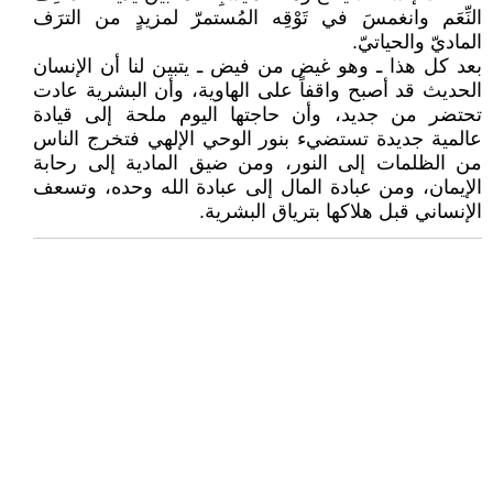
النِّعَم وانغمسَ في تَوْقِه المُستمرّ لمزيدٍ من الترَف
الماديّ والحياتيّ.
بعد كل هذا ـ وهو غيض من فيض ـ يتبين لنا أن الإنسان
الحديث قد أصبح واقفاً على الهاوية، وأن البشرية عادت
تحتضر من جديد، وأن حاجتها اليوم ملحة إلى قيادة
عالمية جديدة تستضيء بنور الوحي الإلهي فتخرج الناس
من الظلمات إلى النور، ومن ضيق المادية إلى رحابة
الإيمان، ومن عبادة المال إلى عبادة الله وحده، وتسعف
الإنساني قبل هلاكها بترياق البشرية.