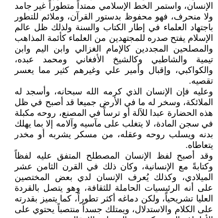
الإنسان، واستمر الخط الإسلامي ممتداً متطوراً غير جامد
ولا منحرف، فهو محفوظ بدستور القرآن، وملائم للتطور
باجتهاد العلماء في إطار الكتاب والسنة ولذلك ظل عالم
الإسلام يفتح صدره للمجتهدين من العلماء كأئمة المذاهب
والمصلحين المجددين كالإمام الغزالي وابن اليم وابن
تيمية والشاطبي وكالشيخ الأفغاني ومحمد عبده،
والكواكبي، وإقبال وأمير علي وغيرهم كثير مما يعسر
تقصيه.
وعليه فإن الإنسان الذي كرمه الله سبحانه، وأسجد له
الملائكة، وسخر له ما في الأرض جميعا قد أصبح في ظل
هذه الحضارة عبدا للآلة أو ترساً في المصنع، روحه مكبلة
في سجن المادة، لا يتغلب على مآسيه وآلامه إلا بما يهلك
بدنه ويسلب روحه وعقله، من مسكر يشربه أو مخدر
يتعاطاه.
وقد أصبح لفظ الإنسان المصطلح المتفق عليه لفظاً
وكتابةً مع الإنسانية، وكان ذلك في القرن الثامن عشر
الميلادي، وكذلك يُعرف الإنسان لدي بعض المختصين
على أنه الرئيسيات الحاملة للثقافة، وهو يتصل بالقردة
العليا تشريحياً، ولكن دماغه أكثر تطوراً، كما يتميز بقدرته
على الكلام والاستدلال، ويمتلك جسداً منتصباً يحتوي على