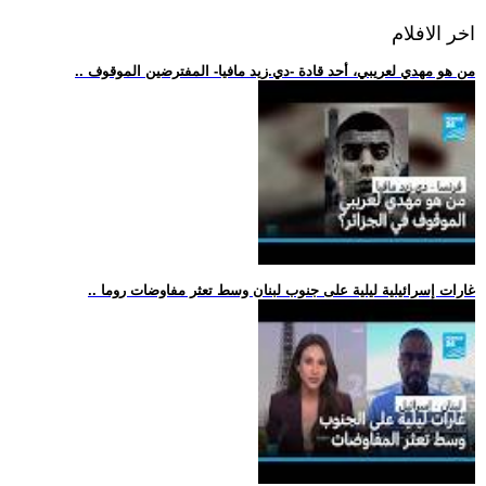
اخر الافلام
.. من هو مهدي لعريبي، أحد قادة -دي.زيد مافيا- المفترضين الموقوف
.. غارات إسرائيلية ليلية على جنوب لبنان وسط تعثر مفاوضات روما