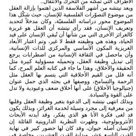
الأطراف التي تمكنه من التحرك والانتقال..
ويعد نيتشه من أشهر الفلاسفة الذين اهتموا بإزالة العقل
من موضوع التصوّرات الفلسفية للإنسان، حيث شكّل هذا
الموضوع محور دراساته الفلسفيّة، وكان مدخلاً لتحديد
وتعريف الإنسان، فقد رأى نيتشه أن العقل هو غريزة
كالغرائز الأخرى التي من شأنها أن تُبقي الإنسان على قيد
الحياة، وهذه هي وظيفته فقط لا غير، وتم اعتبار الأبعاد
الغريزية المكون الأساسي والمركزي للذات الإنسانية،
وأن ماحصل في الثقافة الإنسانية من اضطرابات يرجع
إلى تبديل وظيفة العقل، وتحميله مسؤولية كبيرة مثل
الحقيقة والأخلاق، وهذا ما جاء في كتابه العلم المرح، كما
أنه قلل من القيم الأخلاقية التي يتسم بها العقل مثل
الرحمة والتسامح، ووصفها في بحثه الذي حمل عنوان
(جنيالوجيا الأخلاق) على أنها أخلاق ضعف وعبودية ولا تدل
على القوة والسيادة.
وبذلك انتهى نيتشه إلى الدعوة بتغير وظيفة العقل وقلبها
من معرفية إلى مجرد وسيلة لخدمة الغرائز، وبذلك يكون
قد لغى فكرة الأنا هو الذي يفكر، وقد أيدته الأبحاث
الأنثروبولوجية، وظهرت النظرية الداروينية القائلة إن
الإنسان أصله حيوان، وقد كان لها حضور كبير في نهاية
القرن التاسع عشر وبداية القرن العشرين، وخاصة في