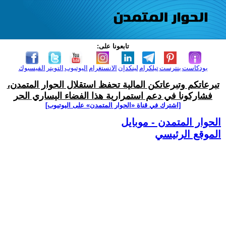
تابعونا على:
بودكاست
بنترست
تيلكرام
لينكدإن
الانستغرام
اليوتيوب
التويتر
الفيسبوك
تبرعاتكم وتبرعاتكن المالية تحفظ استقلال الحوار المتمدن،
فشاركونا في دعم استمرارية هذا الفضاء اليساري الحر
[اشترك في قناة ‫«الحوار المتمدن» على اليوتيوب]
الحوار المتمدن - موبايل
الموقع الرئيسي