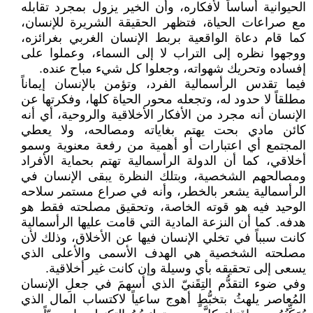
الحيوانية أساساً لأفكاره، وأن الخير يزول بمجرد تقابله
مع صراعات الحياة، فتظهر الحقيقة الشريرة للإنسان،
كما قام دعاة الواقعية بربط الإنسان الغربي بغرائزه،
ووجهوا نظره إلى التراب لا إلى السماء، وعملوا على
إفساده وتحريك شهواته، وجعلوا كل شيء مباح عنده.
فيما تقدس الرأسمالية الفرد، وتؤمن بالإنسان إيماناً
مطلقاً لا حدود له، وتجعله محور الحياة كلها، وفكرتها عن
الإنسان أنه مجرد من الأفكار الأخلاقية والروحية، أي أنه
كائن مادي بحت يهتم بغاياته ومصالحه، ولا يعطي
المجتمع أي اعتبارات أو أهمية من رفعة معنوية وسمو
أخلاقي، كما أن الدولة الرأسمالية تهتم بحماية الأفراد
ومصالحهم الشخصية، وبتلك النظرة يبقى الإنسان في
الرأسمالية يشعر بالخطر، وأنه في صراع مستمر سلاحه
الوحيد فيه هو قوته الخاصة، وتحقيق مصلحته فقط هو
هدفه. كما أن النزعة المادية التي قامت عليها الرأسمالية
كانت سبباً في تخلي الإنسان فيها عن الأخلاق، وذلك لأن
مصلحته الشخصية هي الهدف الأسمى والأعلى الذي
يسعى إلى تحقيقه بأي وسيلة وإن كانت غير أخلاقية.
وفي ضوء التقدُّم التِقَنيّ الذي أسهمَ في جعلِ الإنسان
المُعاصر يلهثُ بتخبُّطٍ أهوج ساعياً لاكتساب المال الذي