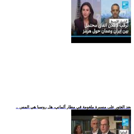
.. بعد العثور على مسيرة ملغومة في مطار ألماني، هل روسيا هي المس