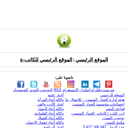
الموقع الرئيسي
الموقع الرئيسي للكاتب-ة
|
تابعونا على:
بنترست
تيلكرام
لينكدإن
الانستغرام
RSS
اليوتيوب
التويتر
الفيسبوك
الموقع الرئيسي
أخبار عامة
هيئة ادارة الحوار المتمدن - للإتصال بنا
وكالة أنباء المرأة
إحصائيات مؤسسة الحوار المتمدن
اخبار الأدب والفن
قواعد النشر
وكالة أنباء اليسار
ابرز كتاب / كاتبات الحوار المتمدن
وكالة أنباء العلمانية
يوتيوب التمدن
وكالة أنباء العمال
مكتبة التمدن
وكالة أنباء حقوق الإنسان
عدد الزوار: 3,427,166,947
اخبار الرياضة