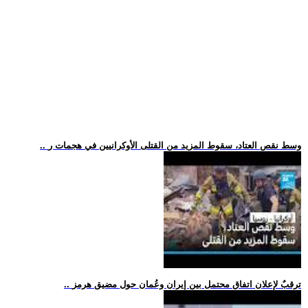
.. وسط نقص العتاد، سقوط المزيد من القتلى الأوكرانيين في هجمات ر
.. ترقبٌ لإعلان اتفاق محتمل بين إيران وعُمان حول مضيق هرمز