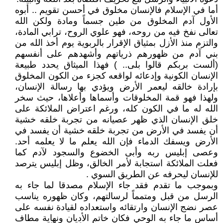
أما في الإسلام فالإنسان مخلوق في أحسن تقويم .. أبوه
الأول آدم المخلوق من طين جسماً ومادة ولكن الله
تعالى نفخ فيه من روحه، فهو علوي الروح، ترابي المادة،
والتزم منذ الأزل بمثياق الإقرار بالربوية يوم أخذ الله من
بني آدم من ظهورهم ذرياتهم وأشهدهم على أنفسهم
(ألست بربكم قالوا بلى.. ) فهذا الميثاق يحدد طبيعة
الإنسان الكونية وإدعائه لواقعه كجزء من الكون المخلوق
بإرادة خالقه ليعمر الأرض ويؤدي بها رسالة الإنسان،
ولهذا فهو قمة المخلوقات وأسماها وأعلاها، حيث سخر
الله له ما في الكون كله، ورغم اعتراض الملائكة على
خلق الإنسان الذي ظهر عصيانه من تجربة خلقه خشية
أن يفسد في الأرض من تجربة خلقه خشية أن يفسد في
الأرض ويسفك الدماء فإن الله يعلم ما لا يعلمه أحد.
وعصى إبليس ربه وأبى الخضوع والسجود لآدم كما
فعلت الملائكة استجابة لأمر الخالق، وظل إبليس يترصد
للإنسان ليحرفه عن الطريق السوي .
وبموجب ما تقدم فقد جاء الإسلام مصدقا لما جاء به
الرسل من قبل ومتمماً لرسالتهم، وكان ظهوره يناسب
عصر نضج الإنسان وارتقائه واستعداده لقيادة نفسه على
أساس ما جاء به الوحي فكان خاتم الأديان ونهاية مطاف