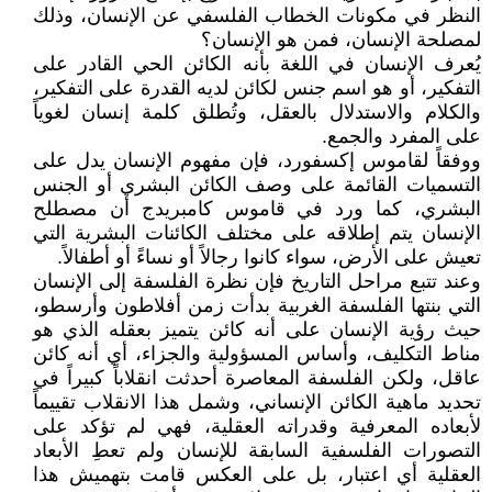
النظر في مكونات الخطاب الفلسفي عن الإنسان، وذلك
لمصلحة الإنسان، فمن هو الإنسان؟
يُعرف الإنسان في اللغة بأنه الكائن الحي القادر على
التفكير، أو هو اسم جنس لكائن لديه القدرة على التفكير،
والكلام والاستدلال بالعقل، وتُطلق كلمة إنسان لغوياً
على المفرد والجمع.
ووفقاً لقاموس إكسفورد، فإن مفهوم الإنسان يدل على
التسميات القائمة على وصف الكائن البشري أو الجنس
البشري، كما ورد في قاموس كامبريدج أن مصطلح
الإنسان يتم إطلاقه على مختلف الكائنات البشرية التي
تعيش على الأرض، سواء كانوا رجالاً أو نساءً أو أطفالاً.
وعند تتبع مراحل التاريخ فإن نظرة الفلسفة إلى الإنسان
التي بنتها الفلسفة الغربية بدأت زمن أفلاطون وأرسطو،
حيث رؤية الإنسان على أنه كائن يتميز بعقله الذي هو
مناط التكليف، وأساس المسؤولية والجزاء، أي أنه كائن
عاقل، ولكن الفلسفة المعاصرة أحدثت انقلاباً كبيراً في
تحديد ماهية الكائن الإنساني، وشمل هذا الانقلاب تقييماً
لأبعاده المعرفية وقدراته العقلية، فهي لم تؤكد على
التصورات الفلسفية السابقة للإنسان ولم تعطِ الأبعاد
العقلية أي اعتبار، بل على العكس قامت بتهميش هذا