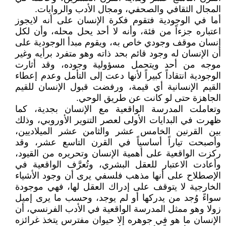
المجال الثقافي والصحفي، ومجال الأدب والروايات.
أما في الوجودية فتقوم فكرة الإنسان على أنه لايجوز
اعتباره جزءاً من فئة، وأنه لا أحد يحل محله، وأن لكل
إنسان موقف وجودي خاص به، ويقوم مبدأ الوجودية على
أن الإنسان له وجود قائم بحد ذاته وهو متفرد برأيه وغير
موجه من أحد ويتحمل مسؤولية وجوده، وقد أثارت
الوجودية انتقاداً كبيراً لأنها دعت إلى التأمل وعدم إعطاء
القيم الإنسانية أي قيمة، ورفضت قبول الإنسان للقيم
الجاهزة حتى لو كانت عن طريق الوحي.
وتعاملت المدرسة الواقعية مع الإنسان بجدية، كما
ظهرت في البدايات الأولى لعصر التنوير الأوروبي، وذلك
بين القرنين الخامس عشر والثامن عشر الميلاديين،
وأصبحت تياراً أساسياً في القرن التاسع عشر، وقد
ركزت الواقعية على أهمية الإنسان وتحريره من القيود،
وأعادت الاعتبار للعقل البشري، وتُعرَّف الواقعية في
الإصطلاح على أنها مذهب فلسفي يرى أن وجود الأشياء
الخارجية لا يتوقف على إدراك العقل لها، فهي موجودة
سواءً وُجد من يدركها أو لم يوجد، وحسب ما يرى إميل
زولا وهو ممثل المدرسة الواقعية في الأدب الفرنسي، أن
الإنسان ما هو في جوهره إلا حيوان مفترس يتخذ غرائزه