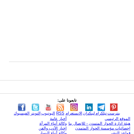
تابعونا على:
بنترست
تيلكرام
لينكدإن
الانستغرام
RSS
اليوتيوب
التويتر
الفيسبوك
الموقع الرئيسي
أخبار عامة
هيئة ادارة الحوار المتمدن - للإتصال بنا
وكالة أنباء المرأة
إحصائيات مؤسسة الحوار المتمدن
اخبار الأدب والفن
قواعد النشر
وكالة أنباء اليسار