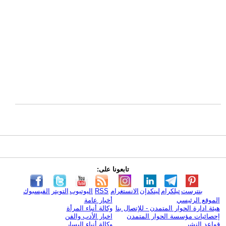
تابعونا على:
بنترست
تيلكرام
لينكدإن
الانستغرام
RSS
اليوتيوب
التويتر
الفيسبوك
الموقع الرئيسي
أخبار عامة
هيئة ادارة الحوار المتمدن - للإتصال بنا
وكالة أنباء المرأة
إحصائيات مؤسسة الحوار المتمدن
اخبار الأدب والفن
قواعد النشر
وكالة أنباء اليسار