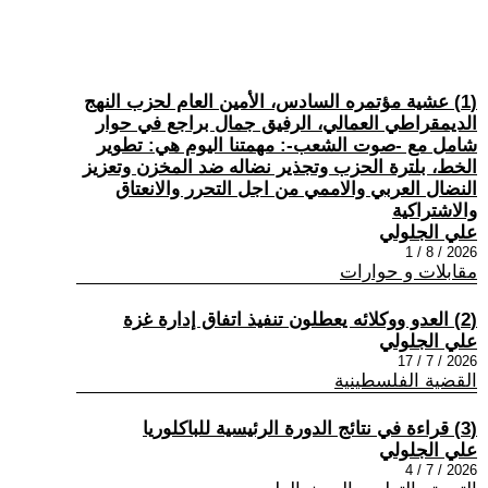
(1) عشية مؤتمره السادس، الأمين العام لحزب النهج
الديمقراطي العمالي، الرفيق جمال براجع في حوار
شامل مع -صوت الشعب-: مهمتنا اليوم هي: تطوير
الخط، بلترة الحزب وتجذير نضاله ضد المخزن وتعزيز
النضال العربي والاممي من اجل التحرر والانعتاق
والاشتراكية
علي الجلولي
2026 / 8 / 1
مقابلات و حوارات
(2) العدو ووكلائه يعطلون تنفيذ اتفاق إدارة غزة
علي الجلولي
2026 / 7 / 17
القضية الفلسطينية
(3) قراءة في نتائج الدورة الرئيسية للباكلوريا
علي الجلولي
2026 / 7 / 4