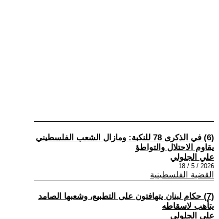
(6) في الذكرى 78 للنكبة: ومازال الشعب الفلسطيني
يقاوم الاحتلال والتواطؤ
علي الجلولي
2026 / 5 / 18
القضية الفلسطينية
(7) حكام لبنان يتهافتون على التطبيع، وشعبها الصامد
يتأهب لاسقاطه
علي الجلولي