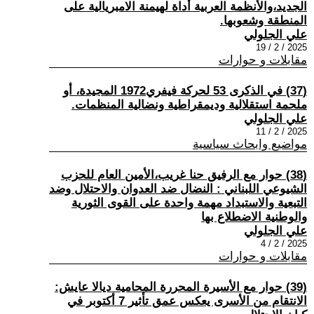
الجديد،والأنظمة العربية أداة لهيمنة الامبريالية على
المنطقة وشعوبها.
علي الجلولي
2025 / 2 / 19
مقابلات و حوارات
(37) في الذكرى 53 لحركة فيفري1972 المجيدة، أو
ملحمة استقلالية وديمقراطية ونضالية المنظمات.
علي الجلولي
2025 / 2 / 11
مواضيع وابحاث سياسية
(38) حوار مع الرفيق حنا غريب،الأمين العام للحزب
الشيوعي اللبناني : النضال ضد العدوان والاحتلال وضد
التبعية والاستبداد مهمة واحدة على القوى الثورية
والوطنية الاضطلاع بها
علي الجلولي
2025 / 2 / 4
مقابلات و حوارات
(39) حوار مع الأسيرة المحررة المحامية ديالا عايش:
الانتقام من الأسرى يعكس عمق تأثير 7 أكتوبر في