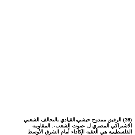
(36) الرفيق ممدوح حبشي،القيادي بالتحالف الشعبي
الاشتراكي المصري ل -صوت الشعب-: المقاومة
الفلسطينية هي العقبة الكأداء أمام الشرق الأوسط