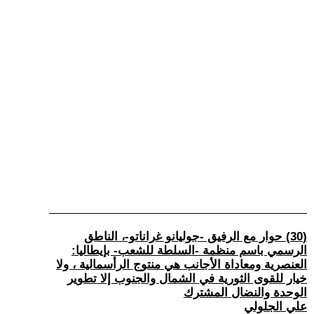
(30) حوار مع الرفيق -جوليانو غراناتو-، الناطق
الرسمي باسم منظمة -السلطة للشعب- بإيطاليا:
العنصرية ومعاداة الأجانب هي منتوج الرأسمالية ، ولا
خيار للقوى الثورية في الشمال والجنوب إلا تطوير
الوحدة والنضال المشترك
علي الجلولي