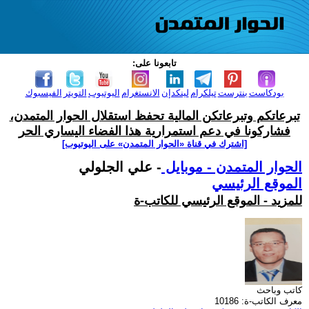
تابعونا على:
بودكاست
بنترست
تيلكرام
لينكدإن
الانستغرام
اليوتيوب
التويتر
الفيسبوك
تبرعاتكم وتبرعاتكن المالية تحفظ استقلال الحوار المتمدن،
فشاركونا في دعم استمرارية هذا الفضاء اليساري الحر
[اشترك في قناة ‫«الحوار المتمدن» على اليوتيوب]
الحوار المتمدن - موبايل
- علي الجلولي
الموقع الرئيسي
للمزيد - الموقع الرئيسي للكاتب-ة
كاتب وباحث
معرف الكاتب-ة: 10186