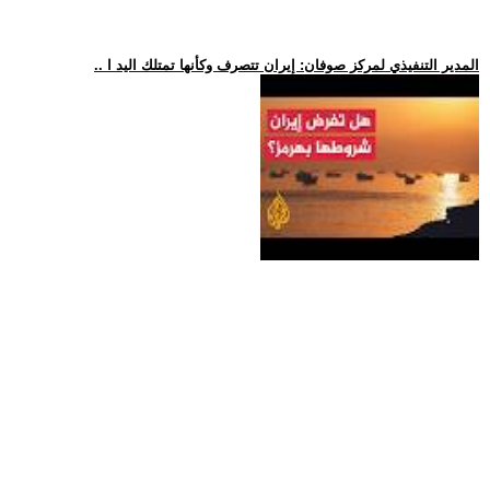
.. المدير التنفيذي لمركز صوفان: إيران تتصرف وكأنها تمتلك اليد ا