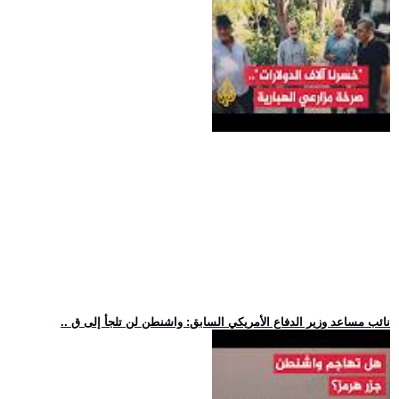
.. نائب مساعد وزير الدفاع الأمريكي السابق: واشنطن لن تلجأ إلى ق