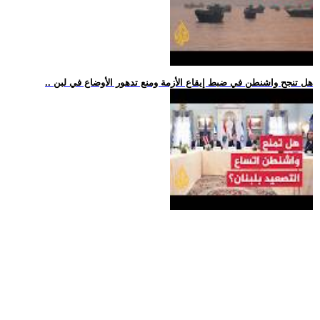
.. هل تنجح واشنطن في ضبط إيقاع الأزمة ومنع تدهور الأوضاع في لبن