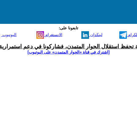
تابعونا على:
لكرام
لينكدإن
الانستغرام
اليوتيوب
ية تحفظ استقلال الحوار المتمدن، فشاركونا في دعم استمرارية 
[اشترك في قناة ‫«الحوار المتمدن» على اليوتيوب]