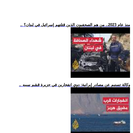
.. منذ عام 2023.. من هم الصحفيون الذين قتلتهم إسرائيل في لبنان؟
.. وكالة تسنيم عن مصادر إيرانية: دوي انفجارين في جزيرة قشم سببه