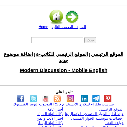
المزيد - الصفحة التالية
Home
الموقع الرئيسي
الموقع الرئيسي للكاتب-ة
اضافة موضوع
|
|
جديد
Modern Discussion - Mobile English
تابعونا على:
بنترست
تيلكرام
لينكدإن
الانستغرام
RSS
اليوتيوب
التويتر
الفيسبوك
الموقع الرئيسي
أخبار عامة
هيئة ادارة الحوار المتمدن - للإتصال بنا
وكالة أنباء المرأة
إحصائيات مؤسسة الحوار المتمدن
اخبار الأدب والفن
قواعد النشر
وكالة أنباء اليسار