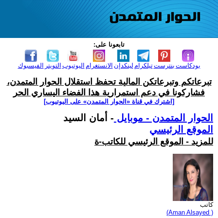
تابعونا على:
بودكاست
بنترست
تيلكرام
لينكدإن
الانستغرام
اليوتيوب
التويتر
الفيسبوك
تبرعاتكم وتبرعاتكن المالية تحفظ استقلال الحوار المتمدن،
فشاركونا في دعم استمرارية هذا الفضاء اليساري الحر
[اشترك في قناة ‫«الحوار المتمدن» على اليوتيوب]
الحوار المتمدن - موبايل
- أمان السيد
الموقع الرئيسي
للمزيد - الموقع الرئيسي للكاتب-ة
كاتب
(Aman Alsayed )