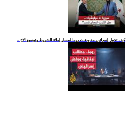
.. كيف تحول إسرائيل مفاوضات روما لمسار إملاء الشروط وتوسيع الاح