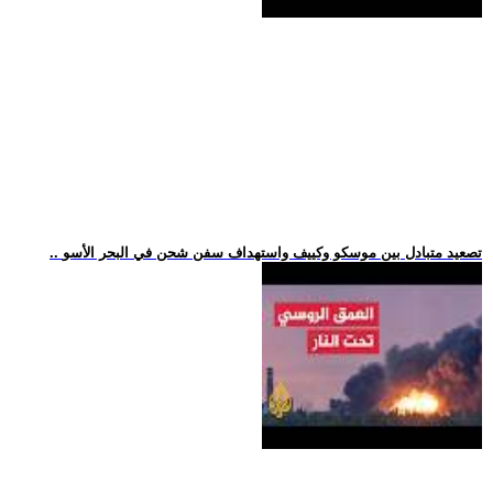
.. تصعيد متبادل بين موسكو وكييف واستهداف سفن شحن في البحر الأسو