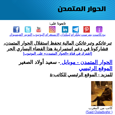
تابعونا على:
بودكاست
بنترست
تيلكرام
لينكدإن
الانستغرام
اليوتيوب
التويتر
الفيسبوك
تبرعاتكم وتبرعاتكن المالية تحفظ استقلال الحوار المتمدن،
فشاركونا في دعم استمرارية هذا الفضاء اليساري الحر
[اشترك في قناة ‫«الحوار المتمدن» على اليوتيوب]
الحوار المتمدن - موبايل
- سعيد أولاد الصغير
الموقع الرئيسي
للمزيد - الموقع الرئيسي للكاتب-ة
كاتب من المغرب
(Said Ouladsghir )