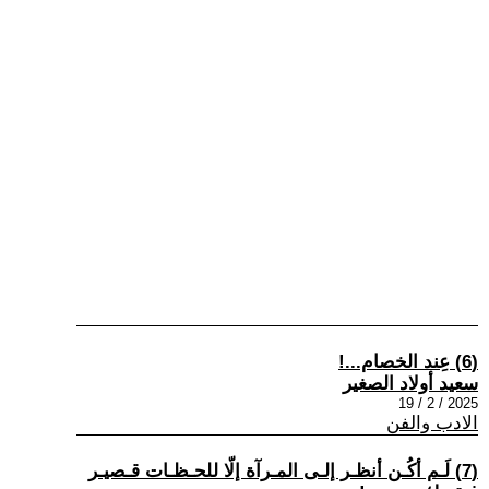
(6) عِند الخصام...!
سعيد أولاد الصغير
2025 / 2 / 19
الادب والفن
(7) لَـم أكُـن أنظـر إلـى المـرآة إلّا للحـظـات قـصيـر