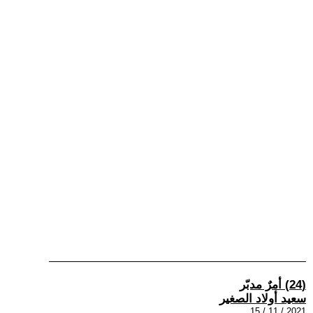
(24) أمرٌ مدبّر
سعيد أولاد الصغير
2021 / 11 / 15