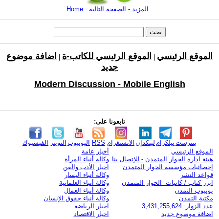
المزيد - الصفحة التالية
Home
الموقع الرئيسي
الموقع الرئيسي للكاتب-ة
اضافة موضوع
|
|
جديد
Modern Discussion - Mobile English
تابعونا على:
بنترست
تيلكرام
لينكدإن
الانستغرام
RSS
اليوتيوب
التويتر
الفيسبوك
الموقع الرئيسي
أخبار عامة
هيئة ادارة الحوار المتمدن - للإتصال بنا
وكالة أنباء المرأة
إحصائيات مؤسسة الحوار المتمدن
اخبار الأدب والفن
قواعد النشر
وكالة أنباء اليسار
ابرز كتاب / كاتبات الحوار المتمدن
وكالة أنباء العلمانية
يوتيوب التمدن
وكالة أنباء العمال
مكتبة التمدن
وكالة أنباء حقوق الإنسان
عدد الزوار: 3,431,255,624
اخبار الرياضة
اضافة موضوع جديد
اخبار الاقتصاد