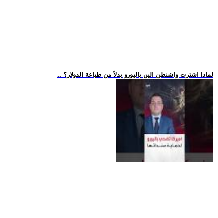
.. لماذا اشترت واشنطن الين باليورو بدلاً من طباعة الدولار؟