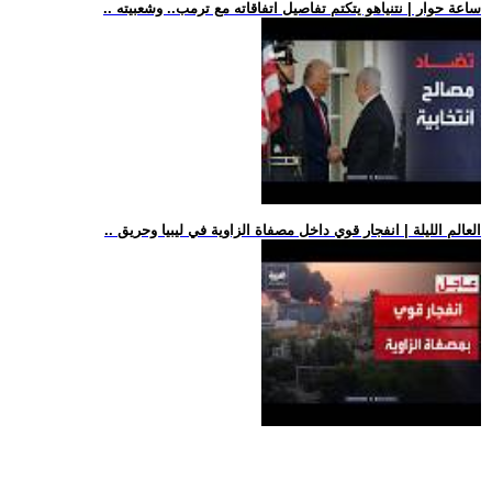
.. ساعة حوار | نتنياهو يتكتم تفاصيل اتفاقاته مع ترمب.. وشعبيته
.. العالم الليلة | انفجار قوي داخل مصفاة الزاوية في ليبيا وحريق