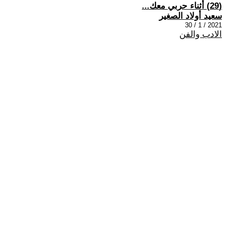
(29) أثناء حربي معك...
سعيد أولاد الصغير
2021 / 1 / 30
الادب والفن