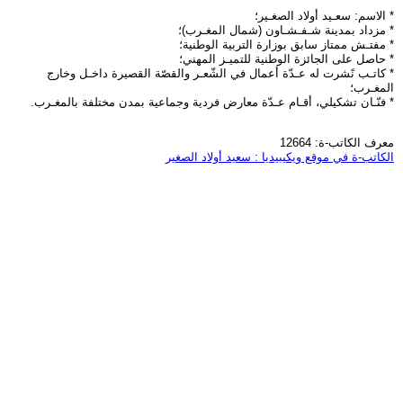
* الاسم: سعـيد أولاد الصغـير؛
* مزداد بمدينة شـفـشـاون (شمال المغـرب)؛
* مفتـش ممتاز سابق بوزارة التربية الوطنية؛
* حاصل على الجائزة الوطنية للتميـز المهني؛
* كاتـب نًشرت له عـدّة أعمال في الشّعـر والقصّة القصيرة داخـل وخارج
المغـرب؛
* فنّـان تشكيلي، أقـام عـدّة معارض فردية وجماعية بمدن مختلفة بالمغـرب.
معرف الكاتب-ة: 12664
الكاتب-ة في موقع ويكيبيديا : سعيد أولاد الصغير