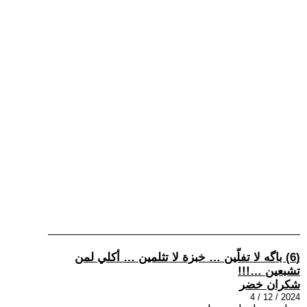
(6) باگه لا تفلّين … خبزة لا تثلمين … أكلي لمن
تشبعين …!!!
شكران خضر
2024 / 12 / 4