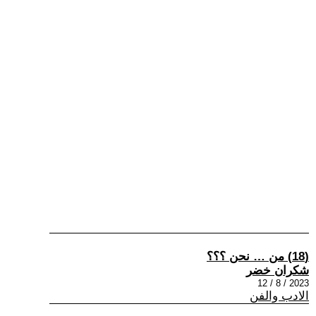
(18) من … نحن ؟؟؟
شكران خضر
2023 / 8 / 12
الادب والفن