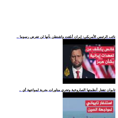
.. نائب الرئيس الأمريكي: إيران أبلغت واشنطن بأنها لن تفرض رسوما
.. تايوان تفعل أنظمتها الصاروخية وتجري مناورات بحرية لمواجهة أي