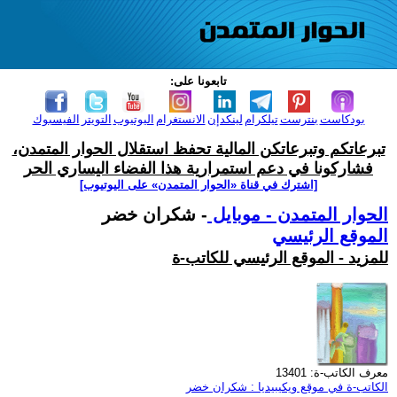
تابعونا على:
بودكاست
بنترست
تيلكرام
لينكدإن
الانستغرام
اليوتيوب
التويتر
الفيسبوك
تبرعاتكم وتبرعاتكن المالية تحفظ استقلال الحوار المتمدن،
فشاركونا في دعم استمرارية هذا الفضاء اليساري الحر
[اشترك في قناة ‫«الحوار المتمدن» على اليوتيوب]
الحوار المتمدن - موبايل
- شكران خضر
الموقع الرئيسي
للمزيد - الموقع الرئيسي للكاتب-ة
معرف الكاتب-ة: 13401
الكاتب-ة في موقع ويكيبيديا : شكران خضر