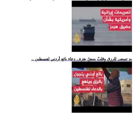
.. يد تسعى للرزق وقلبٌ ينبضُ بغزة.. دعاء بائع أردني لفسطين