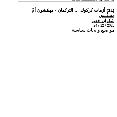
(11) أزمات كركوك … التركمان - مهمّشون أمْ
مشتّـتون
شكران خضر
2023 / 12 / 24
مواضيع وابحاث سياسية