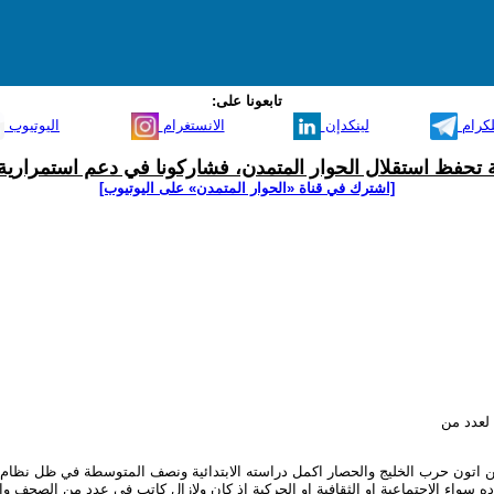
تابعونا على:
لكرام
لينكدإن
الانستغرام
اليوتيوب
ية تحفظ استقلال الحوار المتمدن، فشاركونا في دعم استمرارية 
[اشترك في قناة ‫«الحوار المتمدن» على اليوتيوب]
لعدد من
ه سواء الاجتماعية او الثقافية او الحركية اذ كان ولازال كاتب في عدد من الصحف وا