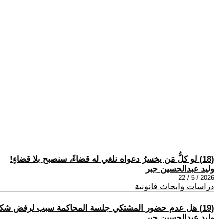
(18) لو كلُّ مَن يخسرُ دعواه نلغي له قضاءً، سنصبح بلا قضاءٍ!
وليد عبدالحسين جبر
2026 / 5 / 22
دراسات وابحاث قانونية
(19) هل عدم حضور المشتكي جلسة المحاكمة سبب لرفض شكواه؟
وليد عبدالحسين جبر