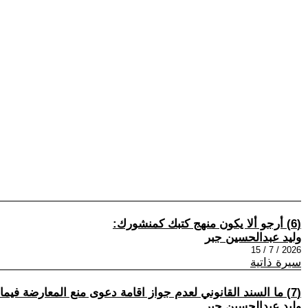
(6) أرجو ألا يكون منهج كتبك كمنشورك:
وليد عبدالحسين جبر
2026 / 7 / 15
سيرة ذاتية
(7) ما السند القانوني لعدم جواز اقامة دعوى منع المعارضة فيما بين ورثة المتعاقد الزراعي قبل عملية نقل حقوق العقد ؟
وليد عبدالحسين جبر