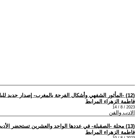
(12) -المأثور الشفهي وأشكال الفرجة بالمغرب- إصدار جديد للباحث عز الدين المعتصم
فاطمة الزهراء المرابط
2023 / 8 / 14
الادب والفن
(13) مجلة -الصقيلة- في عددها الواحد والعشرين تستحضر الأديب الراحل بشير القمري
فاطمة الزهراء المرابط
2023 / 8 / 10