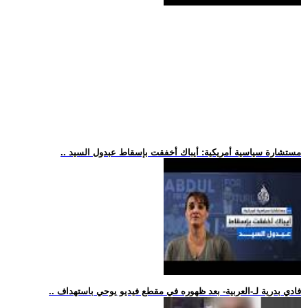
.. مستشارة سياسية أمريكية: أيباك أخفقت بإسقاط عبدول السيد
.. فادي بدرية لـ-العربية- بعد ظهوره في مقطع فيديو يوحي باستهداف