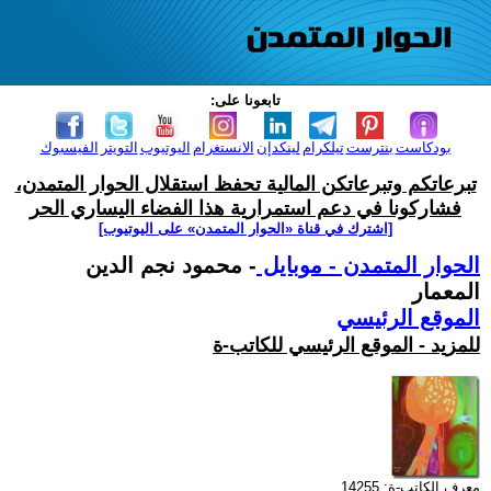
تابعونا على:
بودكاست
بنترست
تيلكرام
لينكدإن
الانستغرام
اليوتيوب
التويتر
الفيسبوك
تبرعاتكم وتبرعاتكن المالية تحفظ استقلال الحوار المتمدن،
فشاركونا في دعم استمرارية هذا الفضاء اليساري الحر
[اشترك في قناة ‫«الحوار المتمدن» على اليوتيوب]
الحوار المتمدن - موبايل
- محمود نجم الدين
المعمار
الموقع الرئيسي
للمزيد - الموقع الرئيسي للكاتب-ة
معرف الكاتب-ة: 14255