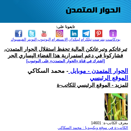
تابعونا على:
بودكاست
بنترست
تيلكرام
لينكدإن
الانستغرام
اليوتيوب
التويتر
الفيسبوك
تبرعاتكم وتبرعاتكن المالية تحفظ استقلال الحوار المتمدن،
فشاركونا في دعم استمرارية هذا الفضاء اليساري الحر
[اشترك في قناة ‫«الحوار المتمدن» على اليوتيوب]
الحوار المتمدن - موبايل
- محمد السكاكي
الموقع الرئيسي
للمزيد - الموقع الرئيسي للكاتب-ة
معرف الكاتب-ة: 14601
الكاتب-ة في موقع ويكيبيديا : محمد السكاكي