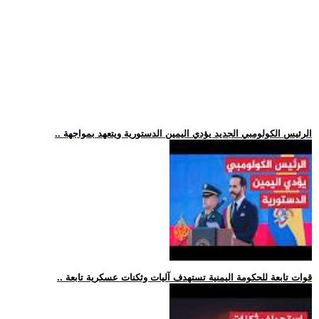
.. الرئيس الكولومبي الجديد يؤدي اليمين الدستورية ويتعهد بمواجهة
.. قوات تابعة للحكومة اليمنية تستهدف آليات وثكنات عسكرية تابعة