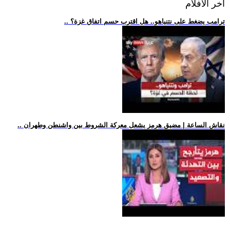
اخر الافلام
.. ترامب يضغط على نتنياهو.. هل اقترب حسم اتفاق غزة؟
.. نقاش الساعة | مضيق هرمز يشعل معركة الشروط بين واشنطن وطهران