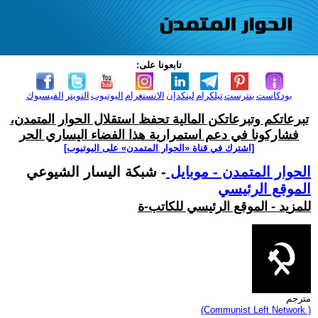
تابعونا على:
بودكاست
بنترست
تيلكرام
لينكدإن
الانستغرام
اليوتيوب
التويتر
الفيسبوك
تبرعاتكم وتبرعاتكن المالية تحفظ استقلال الحوار المتمدن،
فشاركونا في دعم استمرارية هذا الفضاء اليساري الحر
[اشترك في قناة ‫«الحوار المتمدن» على اليوتيوب]
الحوار المتمدن - موبايل
- شبكة اليسار الشيوعي
الموقع الرئيسي
للمزيد - الموقع الرئيسي للكاتب-ة
مترجم
(Communist Left Network )