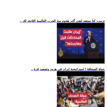
.. ترمب: كنا نستعد لشن أكبر هجوم منذ الحرب العالمية الثانية، لك
.. جولة الصحافة | استراتيجية إيران في هرمز وتصعيد غزة