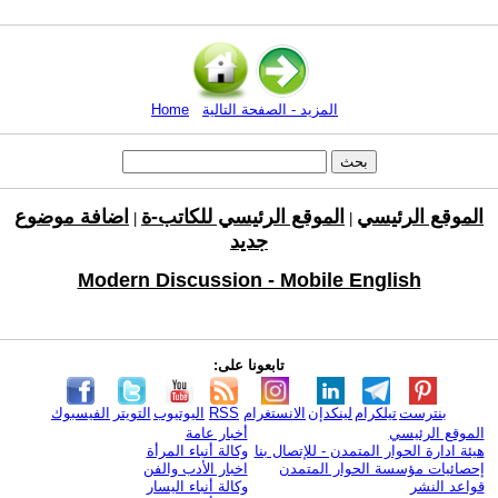
المزيد - الصفحة التالية
Home
الموقع الرئيسي
الموقع الرئيسي للكاتب-ة
اضافة موضوع
|
|
جديد
Modern Discussion - Mobile English
تابعونا على:
بنترست
تيلكرام
لينكدإن
الانستغرام
RSS
اليوتيوب
التويتر
الفيسبوك
الموقع الرئيسي
أخبار عامة
هيئة ادارة الحوار المتمدن - للإتصال بنا
وكالة أنباء المرأة
إحصائيات مؤسسة الحوار المتمدن
اخبار الأدب والفن
قواعد النشر
وكالة أنباء اليسار