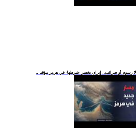
.. لا رسوم أو ضرائب.. إيران تخسر -شرطها- في هرمز مؤقتا