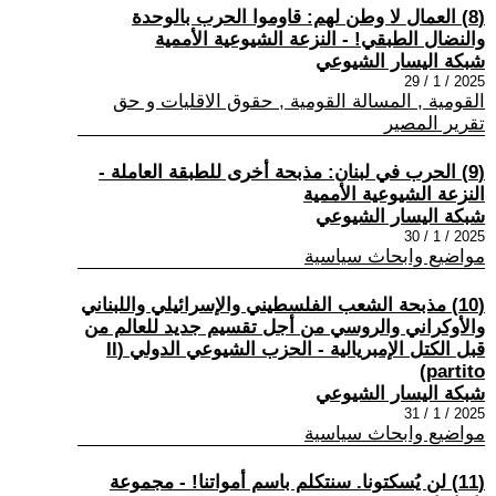
(8) العمال لا وطن لهم: قاوموا الحرب بالوحدة
والنضال الطبقي! - النزعة الشيوعية الأممية
شبكة اليسار الشيوعي
2025 / 1 / 29
القومية , المسالة القومية , حقوق الاقليات و حق
تقرير المصير
(9) الحرب في لبنان: مذبحة أخرى للطبقة العاملة -
النزعة الشيوعية الأممية
شبكة اليسار الشيوعي
2025 / 1 / 30
مواضيع وابحاث سياسية
(10) مذبحة الشعب الفلسطيني والإسرائيلي واللبناني
والأوكراني والروسي من أجل تقسيم جديد للعالم من
قبل الكتل الإمبريالية - الحزب الشيوعي الدولي (Il
partito)
شبكة اليسار الشيوعي
2025 / 1 / 31
مواضيع وابحاث سياسية
(11) لن يُسكتونا. سنتكلم باسم أمواتنا! - مجموعة