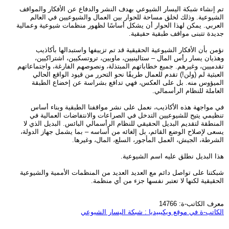
تم إنشاء شبكة اليسار الشيوعي بهدف النشر والدفاع عن الأفكار والمواقف
الشيوعية. وذلك لخلق مساحة للحوار بين العمال والشيوعيين في العالم
العربي. يمكن لهذا الحوار أن يشكل أساسًا لظهور منظمات شيوعية وعمالية
جديدة تتبنى مواقف طبقية حقيقية.
نؤمن بأن الأفكار الشيوعية الحقيقية قد تم تزييفها واستبدالها بأكاذيب
وهذيان يسار رأس المال – ستالينيين، ماويين، تروتسكيين، اشتراكيين،
تقدميين، وغيرهم. جميع خطاباتهم المبتذلة، ونصوصهم الفارغة، واجتماعاتهم
العبثية لم (ولن!) تقدم للعمال طريقًا نحو التحرر من قيود الواقع الحالي
الميؤوس منه. بل على العكس، فهي تدافع بشراسة عن إخضاع الطبقة
العاملة للنظام الرأسمالي.
في مواجهة هذه الأكاذيب، نعمل على نشر مواقفنا الطبقية وبناء أساس
تنظيمي يتيح للشيوعيين التدخل في الصراعات والانتفاضات العمالية في
المنطقة لتقديم البديل الحقيقي للنظام الرأسمالي البائس. البديل الذي لا
يسعى لإصلاح الوضع القائم، بل إلغائه من أساسه – بما يشمل جهاز الدولة،
الشرطة، الجيش، العمل المأجور، السلع، المال، وغيرها.
هذا البديل نطلق عليه اسم الشيوعية.
شبكتنا على تواصل دائم مع العديد العديد من المنظمات الأممية والشيوعية
الحقيقية لكنها لا تعتبر نفسها جزء من أي منظمة.
معرف الكاتب-ة: 14766
الكاتب-ة في موقع ويكيبيديا : شبكة اليسار الشيوعي