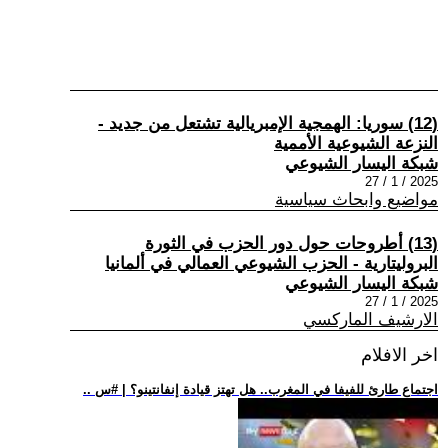
(12) سوريا: الهمجية الإمبريالية تشتعل من جديد -
النزعة الشيوعية الأممية
شبكة اليسار الشيوعي
2025 / 1 / 27
مواضيع وابحاث سياسية
(13) أطروحات حول دور الحزب في الثورة
البروليتارية - الحزب الشيوعي العمالي في ألمانيا
شبكة اليسار الشيوعي
2025 / 1 / 27
الارشيف الماركسي
اخر الافلام
.. اجتماع طارئ للفيفا في المغرب.. هل تهتز قيادة إنفانتينو؟ | #س