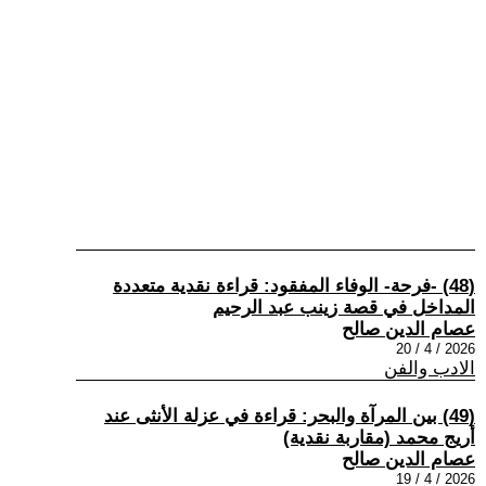
(48) -فرحة- الوفاء المفقود: قراءة نقدية متعددة
المداخل في قصة زينب عبد الرحيم
عصام الدين صالح
2026 / 4 / 20
الادب والفن
(49) بين المرآة والبحر: قراءة في عزلة الأنثى عند
أريج محمد (مقاربة نقدية)
عصام الدين صالح
2026 / 4 / 19