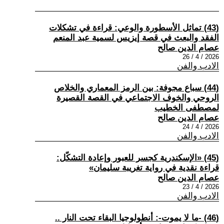
(43) تماثل الأسطورة والوعي: قراءة في تشكلات
الفقد والبعث في قصة إيزيس لسمية عبد المنعم
عصام الدين صالح
2026 / 4 / 26
الادب والفن
(44) سباع مجوفة: بين الرمز المعماري والخلاص
الروحي والخوف الاجتماعي في القصة القصيرة
لمصطفى الخطيب
عصام الدين صالح
2026 / 4 / 24
الادب والفن
(45) «الإسكندرية كجسر للعبور وإعادة التشكّل:
قراءة نقدية في رواية تغريبة سليمان»
عصام الدين صالح
2026 / 4 / 23
الادب والفن
(46) -ما لا يموت-: أنطولوجيا البقاء تحت النار ..