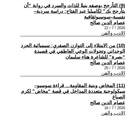
(9) التأرجح بوصفه بنيةً للذات والسرد في رواية “أن
يتأرجح بك” لكاميليا عبد الفتاح: دراسة سردية–
نفسية–سوسيوثقافية
عصام الدين صالح
2026 / 7 / 22
الادب والفن
(10) من الامتلاء إلى التوازن الصفري: سيميائية الجرد
الوجداني وتحولات الوعي العاطفي في قصيدة
“بصرة” للشاعرة هناء سليمان
عصام الدين صالح
2026 / 7 / 20
الادب والفن
(11) المخاض وبنية المقاومة... قراءة سوسيو–
سيكولوجية متعددة المداخل في قصة “مخاض” لكرم
الصباغ
عصام الدين صالح
2026 / 7 / 16
الادب والفن