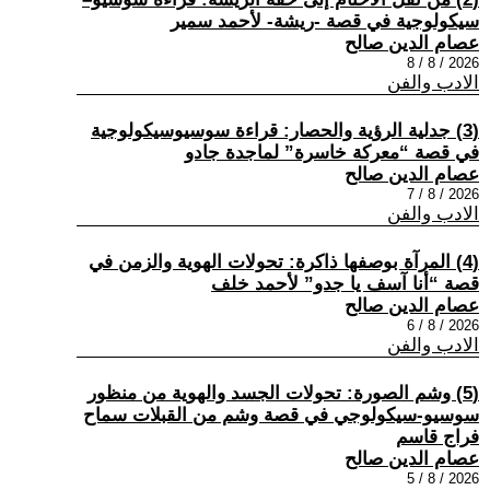
سيكولوجية في قصة -ريشة- لأحمد سمير
عصام الدين صالح
2026 / 8 / 8
الادب والفن
(3) جدلية الرؤية والحصار: قراءة سوسيوسيكولوجية
في قصة “معركة خاسرة” لماجدة جادو
عصام الدين صالح
2026 / 8 / 7
الادب والفن
(4) المرآة بوصفها ذاكرة: تحولات الهوية والزمن في
قصة “أنا آسف يا جدو” لأحمد خلف
عصام الدين صالح
2026 / 8 / 6
الادب والفن
(5) وشم الصورة: تحولات الجسد والهوية من منظور
سوسيو-سيكولوجي في قصة وشم من القبلات سماح
فراج قاسم
عصام الدين صالح
2026 / 8 / 5