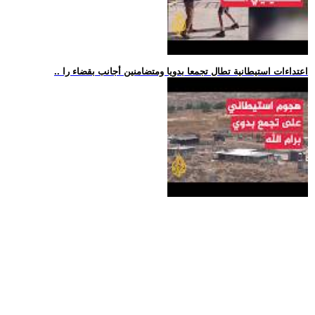
.. اعتداءات استيطانية تطال تجمعا بدويا ومتضامنين أجانب بقضاء را