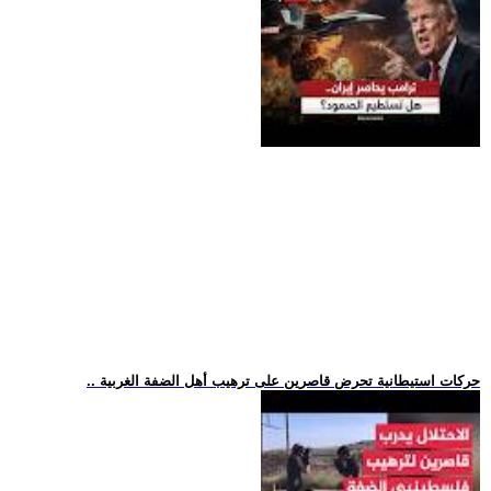
.. حركات استيطانية تحرض قاصرين على ترهيب أهل الضفة الغربية