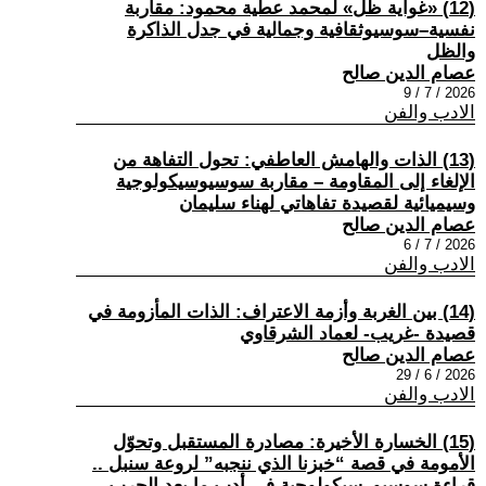
(12) «غواية ظل» لمحمد عطية محمود: مقاربة
نفسية–سوسيوثقافية وجمالية في جدل الذاكرة
والظل
عصام الدين صالح
2026 / 7 / 9
الادب والفن
(13) الذات والهامش العاطفي: تحول التفاهة من
الإلغاء إلى المقاومة – مقاربة سوسيوسيكولوجية
وسيميائية لقصيدة تفاهاتي لهناء سليمان
عصام الدين صالح
2026 / 7 / 6
الادب والفن
(14) بين الغربة وأزمة الاعتراف: الذات المأزومة في
قصيدة -غريب- لعماد الشرقاوي
عصام الدين صالح
2026 / 6 / 29
الادب والفن
(15) الخسارة الأخيرة: مصادرة المستقبل وتحوّل
الأمومة في قصة “خبزنا الذي ننجبه” لروعة سنبل ..
قراءة سوسيو–سيكولوجية في أدب ما بعد الحرب