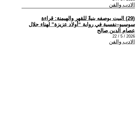
الادب والفن
(29) البيت بوصفه بنيةً للقهر والهيمنة: قراءة
سوسيو–نفسية في رواية “أولاد عزيزة” لهناء جلال
عصام الدين صالح
2026 / 5 / 22
الادب والفن