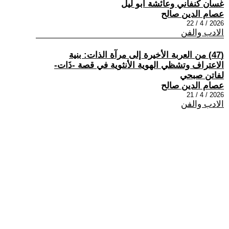
غسان كنفاني وعائشة أبو ليل
عصام الدين صالح
2026 / 4 / 22
الادب والفن
(47) من العربة الأخيرة إلى مرآة الذات: بنية
الاعتراف وتشظي الهوية الأنثوية في قصة -ذَات-
لفاتن صبحي
عصام الدين صالح
2026 / 4 / 21
الادب والفن