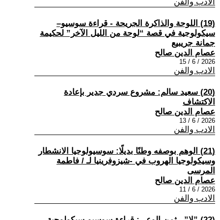
الادب والفن
(19) اللوحة والذاكرة الجريحة - قراءة سوسيو–
سيكولوجية في قصة “لوحة من الليل الآخر” لحكيمة
جمانة جريبيع
عصام الدين صالح
2026 / 6 / 15
الادب والفن
(20) سعيد سالم: مشروع سردي جدير بإعادة
الاكتشاف
عصام الدين صالح
2026 / 6 / 13
الادب والفن
(21) الوهم بوصفه وطنًا بديلًا: سوسيولوجيا الانشطار
وسيكولوجيا الهروب في -شيزوفرينيا لـ / فاطمة
المرسى
عصام الدين صالح
2026 / 6 / 11
الادب والفن
(22) ”لا”.. ثمن الوعي: قراءة سوسيو-سيكولوجية