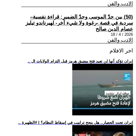
الادب والفن
(50) بين حدّ الموسى وحدّ الضمير: قراءة نفسية–
سردية في قصة -رغوة ولا شيء آخر- لهيرناندو تيليز
عصام الدين صالح
2026 / 4 / 18
الادب والفن
اخر الافلام
.. إيران تؤكد أنها لن تعيد فتح مضيق هرمز قبل التزام الولايات ال
.. إيران تحت الحصار.. هل ينجح ترامب في إسقاط النظام؟ | #الظهيرة