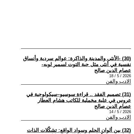
(30) -الأنثى والمدينة والذاكرة: عوالم سردية وأنساق
نفسية في أنثى مثل حبة التوت لسمير لوبه-
عصام الدين صالح
2026 / 5 / 18
الادب والفن
(31) تصميم الفقد .. قراءة سوسيو–سيكولوجية في
عروس في علبة مخملية للكاتب هشام العطار
عصام الدين صالح
2026 / 5 / 14
الادب والفن
(32) بين ألوان الحلم وسواد الواقع: تشكّلات الذات