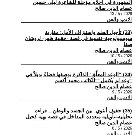
المقهورة في أحلام مؤجلة للشاعرة ليلى حسين
عصام الدين صالح
2026 / 5 / 13
الادب والفن
(33) تأجيل الحلم واستنزاف الأمل: مقاربة
سوسيولوجية–نفسية في قصة -حقيبة ظهر- لروشان
صفا
عصام الدين صالح
2026 / 5 / 10
الادب والفن
(34) “الوعد المعلّق: الذاكرة بوصفها فضاءً بديلاً في
“وعد لم يكتمل”“للكاتب محمد أكسم
عصام الدين صالح
2026 / 5 / 9
الادب والفن
(35) حفيف أنثوي: بين الجسد والوطن .. قراءة
تحليلية–تأويلية متعددة المداخل في قصة بهية كحيل
عصام الدين صالح
2026 / 5 / 8
الادب والفن