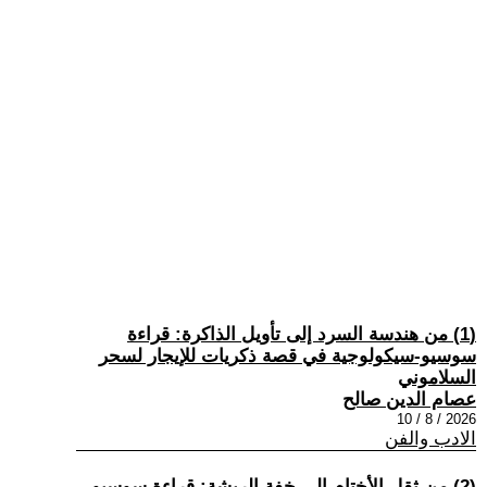
(1) من هندسة السرد إلى تأويل الذاكرة: قراءة
سوسيو-سيكولوجية في قصة ذكريات للإيجار لسحر
السلاموني
عصام الدين صالح
2026 / 8 / 10
الادب والفن
(2) من ثقل الأختام إلى خفة الريشة: قراءة سوسيو–