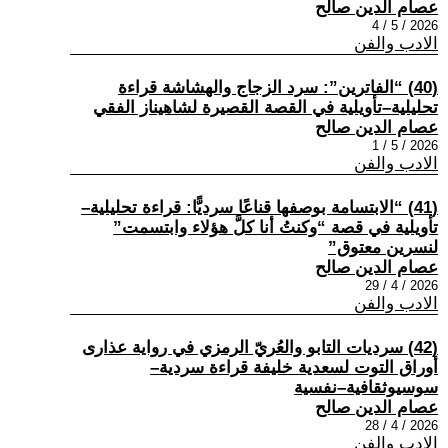
عصام الدين صالح
2026 / 5 / 4
الادب والفن
(40) “الفاترين”: سرد الزجاج والهشاشة قراءة
تحليلية–تأويلية في القصة القصيرة لشاهيناز الفقي
عصام الدين صالح
2026 / 5 / 1
الادب والفن
(41) “الابتسامة بوصفها قناعًا سرديًّا: قراءة تحليلية–
تأويلية في قصة “وكنتُ أنا كلَّ هؤلاء وابتسمت”
لنسرين معتوق”
عصام الدين صالح
2026 / 4 / 29
الادب والفن
(42) سرديات التابو والعُريّ الرمزي في رواية عذارى
أوراق التوت لسعدية خليفة قراءة سردية–
سوسيوثقافية–نفسية
عصام الدين صالح
2026 / 4 / 28
الادب والفن