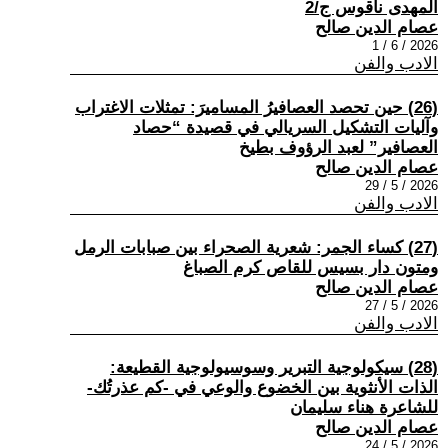
المهدى ناقوس ج/2
عصام الدين صالح
2026 / 6 / 1
الادب والفن
(26) حين تحصد العصافيرُ المساميرَ: تمثلات الاغتراب
وآليات التشكيل السريالي في قصيدة “حصاد
العصافير” لعبد الرؤوف بطيخ
عصام الدين صالح
2026 / 5 / 29
الادب والفن
(27) كساء الجمر: شعرية الصحراء بين صبابات الرمل
ومتون دار بسيس للقاص كرم الصباغ
عصام الدين صالح
2026 / 5 / 27
الادب والفن
(28) سيكولوجية التبرير وسوسيولوجية القطيعة:
الذات الأنثوية بين الخضوع والوعي في -كم عذرتُك-
للشاعرة هناء سليمان
عصام الدين صالح
2026 / 5 / 24