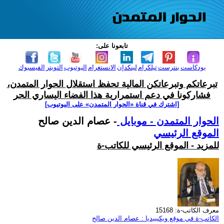
تابعونا على:
بودكاست
بنترست
تيلكرام
لينكدإن
الانستغرام
اليوتيوب
التويتر
الفيسبوك
تبرعاتكم وتبرعاتكن المالية تحفظ استقلال الحوار المتمدن،
فشاركونا في دعم استمرارية هذا الفضاء اليساري الحر
[اشترك في قناة ‫«الحوار المتمدن» على اليوتيوب]
الحوار المتمدن - موبايل
- عصام الدين صالح
الموقع الرئيسي
للمزيد - الموقع الرئيسي للكاتب-ة
معرف الكاتب-ة: 15168
الكاتب-ة في موقع ويكيبيديا : عصام الدين صالح