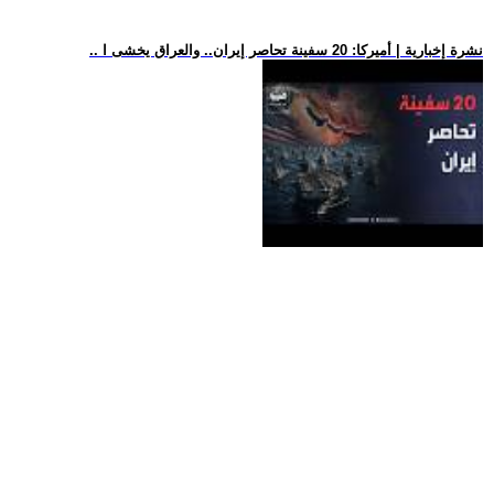
.. نشرة إخبارية | أميركا: 20 سفينة تحاصر إيران.. والعراق يخشى ا