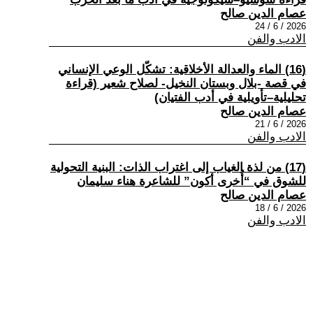
عصام الدين صالح
2026 / 6 / 24
الادب والفن
(16) الماء والعدالة الأخلاقية: تشكّل الوعي الإنساني
في قصة -بلال وبستان النخيل- لصلاح شعير (قراءة
تحليلية–تأويلية في أدب الفتيان)
عصام الدين صالح
2026 / 6 / 21
الادب والفن
(17) من لذة الغياب إلى اغتراب الذات: البنية التحولية
للشوق في “أُخرى أكون” للشاعرة هناء سليمان
عصام الدين صالح
2026 / 6 / 18
الادب والفن