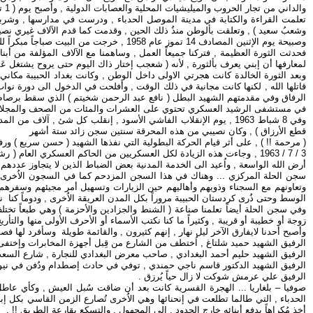
والداني من تجار الحروب والميليشيات المحلية والعصابات الدولية , وأصبح يوم ( 1 تموز ) عيداً لميلادي من كل عام كحال العراقيين من جيلي والأجيال السابقة واللاحقة التي ليست لديها شهادات رسمية تُشير الى يوم مجيئها الى الحياة الدنيا !! .
تعلمت القراءة والكتابة في مدينة الموصل الحدباء , ودرست في مدارسها , وشرب
وشعبُ سعيد ) , وتعلقت بألوطن منذُ ذلك الحين , وقدمت كما قدم الآلاف غيري نص
وصبيحة يوم الإثنين المصادف 14 تموز عام 1958 , خرجت من البيت صباجاً مبكراً للذهاب مع الرفيق الدكتور ( أحمد قاسم النعمان ) الى أخيه البناء لنشتغل عنده ( عمال بِناء ) في ذلك اليوم الأغر الذي لن ننساه ,
فحدثت الثورة العظيمة , فتركنا جميعاً العمل , وساهمنا مع الآلاف المؤلفة من أبنا
لمعارفها أن إبني يعرف بألثورة , لأنه ( شعجب إختار ذاك اليوم حتى يروح يشتغل عَما
وبعد الثورة الخالدة كانت هجرتي الاولى داخل الوطن , وكانت بغداد الحبيبة مكاني 
قاتلها الله , لكنها كانت مجانية في ذلك الوقت , وأفلحت في الدخول الى دورة
الرفاق وفي مقدمتهم الشهيد البطل ( نافع عبد الرحمن شخيتم ) الذي سقط برصاص طا
في مستشفى الرشيد العسكري تحتوي على العشرات والمئات من الصحف والمجلات والك
وفي 8 شباط 1963 , يوم الإنقلاب الفاشي الأسود , إنقلب كل شئ , آ
قطع الأرزاق ) , وكان نصيبي من هذه المحرقة سنتين سجن زائد ستة أشهر
( مرحمة !! ) , على أثر قيام الحركة البطولية التي نفذها الشهيد ( حسن سريع ) ور
أرض الله الواسعة , واُعيد الى الخدمة المدنية بعض الضباط الذين لا يتجاوز عددهم
سجن الحلة المركزي ... وهناك في هذا السجن المزدحم كما في السجون الاُخرى التي 
وتعاونهم مع السجناء وذويهم وأهاليهم حين الزيارات وتسهيل أمر مجيئهم وسفرهم ا
الوسط وحتى ذُرى كردستان الحبيبة مروراً بكل المدن العريقة الاُخرى , ودوماً كنا
وفي سجن الحلة أيضاً تعلمنا صناعة ( الشنط والجزادين والأحزمة ) وهي طبعاً تختلف ع
زوجة أو خطيبة أو قريبة , وكثيراً ما كنا نكتب الأسماء أو الأحرف الأولى منها وال
وأصبح أحدنا لايفارق الآخر ليل نهار , إنهم كثيرون , والقائمة طويلة وسأفرد لها فصلا
الرفيق الشهيد حميد شلتاغ , اُختطف من الشارع من قِبل أجهزة المخابرات وإختفى 
الرفيق الشهيد حليم أحمد البغدادي , صاحب معرض البغدادي للنجارة , شارع السعدو
الرفيق الشهيد الدكتور قاسم ناجي حمندي , توفي في حادث إصطدام ودُفن في نيوز
الرفيق علي عرمش شوكت لا زال حياً يُرزق .
صوفيا – بلغاريا ... الهجرة القسرية كانت بعد أن ضاقت سُبل العيش , وكأي عاطل
الحدباء , التي طالما تطلعت في إنحنائها وهي الاُخرى تُصارع الزمن القاسي بكل 
أخذ مُكراهاً يدفع أبنائه خارج الحدود , الى المجهول , والتسكع بقارعة الطريق !! .