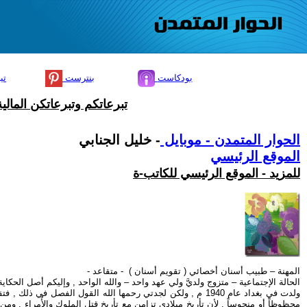
بودكاست
بنترست
تي
تبرعاتكم وتبرعاتكن المال
الحوار المتمدن - موبايل
- خليل الجنابي
الموقع الرئيسي
للمزيد - الموقع الرئيسي للكاتب-ة
المهنة – طبيب أسنان أخصائي ( تقويم أسنان ) - متقاعد -
الحالة الإجتماعية – متزوج ولديَّ ولي عهد واحد – والله الواحد , وإليكم أصل الحكاي
ولدت في بغداد عام 1940 م , ولكن لجدتي رحمها الله القول الفص
محظوظاً أو منحوساً , لأن تأريخ ميلادي تزامن مع تأريخ قتل الملوك والأٌمراء , 