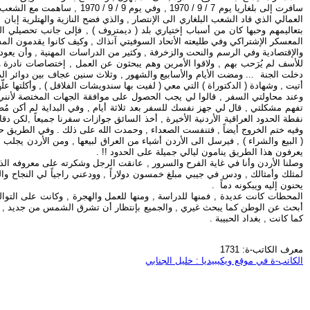
سافرت إلى بلغاريا يوم 7 / 9
بتعاليمهم وحبها كان من أسباب إختياري بلد ( ديمتروف ) , فإلى جانب تحصيلي ال
المعسكر الإشتراكي وفي طليعته الأتحاد السوفيتي آنذاك , وكيف كانوا يقدمون الم
والإقتصادية وفي الرسم والنحت والزخرفة , وكثير من الدراسات المهنية , وأن يعود
للأسف لم يُرَحب بهم , ولاقوا الأمرين وهم يبحثون عن العمل , إختصاصات نادرة و
دخلت الجنة ... ومضت الأيام والأسابيع والشهور , وثلاث سنين عجاف بين دوائر 
أتيت , وشهادة ( الدكتوراة ) التي معي ( لفيت بها سندويشات الفلافل ) , وأكلتها علّ
وعند محاولتي السفر , قالوا لي يجب الحصول على موافقة الجهات المختصة لأنني م
تفهم مشكلتي , قال لي جهز نفسك للسفر بعد ثلاثة أيام , وفي البداية لم أكن مُ
نقطة الحدود العراقية الأردنية الأخيرة , أخذ السائق جوازات سفرنا جميعاً ,لك
وفيه ختم الخروج أيضاً , فتنفست الصعداء , وحمدت الله على ذلك . وفي الطريق حاو
( البيع والشراء ) , فيرسل الى الأردن أشياء من العراق لبيعها , ومن الأردن يجلب
يعرفون هذا الطريق ينامون ليالي جميلة على الحدود !! .
وصلنا الأردن وأنا في غاية الفرح والسرور , عانقت الرجل وشكرته على معروفه الذ
لمثلك وأمثالك , ودس في جيبي مبلغ خمسون دولاراً , وودعني راجياً لي النجاح وا
يحنون إليه ويبكونه دماً .
أبحث عن الوطن كما يبحث غيري , والجميع بإنتظار أن تشرق الشمس من جديد , وأن 
كما كانت , بغداد الحبيبة .
معرف الكاتب-ة: 1731
الكاتب-ة في موقع ويكيبيديا : خليل الجنابي