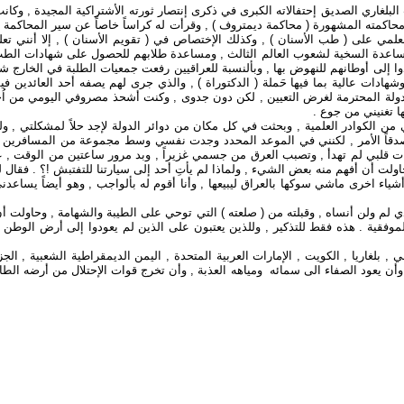
 / 1970 , وفي يوم 9 / 9 / 1970 , ساهمت مع الشعب البلغاري الصديق إحتفالاته الكبرى في ذكرى إنتصار ثورت
علمي على ( طب الأسنان ) , وكذلك الإختصاص في ( تقويم الأسنان ) , إلا أنني تعل
ساعدة السخية لشعوب العالم الثالث , ومساعدة طلابهم للحصول على شهادات الطب وال
وا إلى أوطانهم للنهوض بها , وبألنسبة للعراقيين رفعت جمعيات الطلبة في الخارج ش
شهادات عالية بما فيها حَملة ( الدكتوراة ) , والذي جرى لهم يصفه أحد العائدين 
الدولة المحترمة لغرض التعيين , لكن دون جدوى , وكنت أشحذ مصروفي اليومي من ا
ها تغنيني من جوع .
ن الكوادر العلمية , وبحثت في كل مكان من دوائر الدولة لإجد حلاً لمشكلتي , ول
صدقاً الأمر , لكنني في الموعد المحدد وجدت نفسي وسط مجموعة من المسافرين الى 
ن دقات قلبي لم تهدأ , وتصبب العرق من جسمي غزيراً , وبد مرور ساعتين من الوقت
لت أن أفهم منه بعض الشيء , ولماذا لم يأتِ أحد إلى سيارتنا للتفتبش !؟ . فقال ل
 أشياء اخرى ماشي سوكها بالعراق ليبيعها , وأنا أقوم له بألواجب , وهو أيضاً يساع
ي لم ولن أنساه , وقبلته من ( صلعته ) التي توحي على الطيبة والشهامة , وحاولت 
لموفقية . هذه فقط للتذكير , وللذين يعتبون على الذين لم يعودوا إلى أرض الوطن 
يعود الصفاء الى سمائه ومياهه العذبة , وأن تخرج قوات الإحتلال من أرضه الطاهر