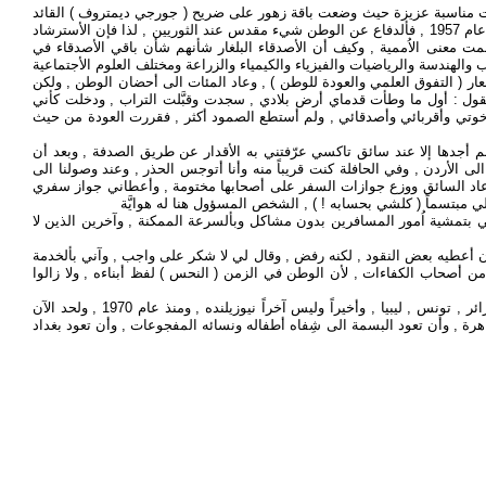
ه الأشتراكية المجيدة , وكانت مناسبة عزيزة حيث وضعت باقة زهور على ضريح ( جورجي ديمتروف ) القائد
العمالي الذي قاد الشعب البلغاري الى الإنتصار , والذي فضح النازية والهتلرية إبان محاكمته المشهورة ( محاكمة ديمتروف ) , وقرأت له كراساً خاصاً عن سير المحاكمة عام 1957 , فألدفاع عن الوطن شيء مقدس عند الثوريين , لذا فإن الأسترشاد
مت معنى الاُممية , وكيف أن الأصدقاء البلغار شأنهم شأن باقي الأصدقاء في
هندسة والرياضيات والفيزياء والكيمياء والزراعة ومختلف العلوم الأجتماعية
عار ( التفوق العلمي والعودة للوطن ) , وعاد المئات الى أحضان الوطن , ولكن
فيقول : أول ما وطأت قدماي أرض بلادي , سجدت وقبَّلت التراب , ودخلت كأني
ُخوتي وأقربائي وأصدقائي , ولم أستطع الصمود أكثر , فقررت العودة من حيث
م أجدها إلا عند سائق تاكسي عرّفتني به الأقدار عن طريق الصدفة , وبعد أن
الأردن , وفي الحافلة كنت قريباً منه وأنا أتوجس الحذر , وعند وصولنا الى
 , عاد السائق ووزع جوازات السفر على أصحابها مختومة , وأعطاني جواز سفري
ي مبتسماً ( كلشي بحسابه ! ) , الشخص المسؤول هنا له هوايَّة
دني بتمشية اُمور المسافرين بدون مشاكل وبألسرعة الممكنة , وآخرين الذين لا
أن أعطيه بعض النقود , لكنه رفض , وقال لي لا شكر على واجب , وآني بألخدمة
من أصحاب الكفاءات , لأن الوطن في الزمن ( النحس ) لفظ أبناءه , ولا زالوا
المحطات كانت عديدة , فمنها للدراسة , ومنها للعمل والهجرة , وكانت على التوالي , بلغاريا , الكويت , الإمارات العربية المتحدة , اليمن الديمقراطية الشعبية , الجزائر , تونس , ليبيا , وأخيراً وليس آخراً نيوزيلنده , ومنذ عام 1970 , ولحد الآن
ة , وأن تعود البسمة الى شِفاه أطفاله ونسائه المفجوعات , وأن تعود بغداد