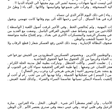
 المسحوقة , وقرأت على شموعها وفوانيسها ولالاتها , ألف باء ( وطنُ حرُ
 أذكره في هذا السياق , أن اُمي رحمها الله الى يوم وفاتها كانت تتهمني وتقول
ت المهنية , ولم يُحالفني الحظ , وفي الأخير عَرفت اُصول اللعبة ( الواسطة )
ط الكادحين من جنود وضباط صف الجيش العراقي الباسل , وضعت مع العديد من
 في معسكر الرشيد والمعسكرات الاُخرى في بغداد , وتم إفتتاح مكتبة متواضعة
رعاً حصيناً للشعب والوطن .
لوا صفوف البطالة الإجبارية , ومنذ ذلك الحين رفع العسكر شعار ( قطع الرقاب ولا
العام ( رشيد مُصلح ) والمعروف ببيانه المشؤوم بيان رقم ( 13 ) , الذي أباح فيه قتل الشيوعيين والوطنيين الآخرين . وبخصوص العسكريين المطرودين من الجيش توزعوا في
 الحياة وحُرموا من كل الحقوق بما فيها الحقوق التقاعدية .
) , تعلمت الصبر , وأكلت الحنظل , وتباركت بطيبة أهل مدينة الحلة الكرام ,
عجز اللسان عن وصفها , إنها طيبة العراقي الحقيقية سواء كان في الجنوب أو
يع ينشد بفرح وسرور اُغنية ( هربجي هربجي كُرد وعرب رمز النضال ) .
 ( النمنم ) في تشكيلاتها الجميلة , وكنا نهديها الى من نُحب , اُم أو اُخت أو
إلتقيت بأسماء لايمكن نسيانها تقاسمنا السراء والضراء , وكذلك لُقمة العيش ,
حباب , وأن أهجر مضطراً أعز شيء , الوطن , النخل , ماء الفراتين , منارة
 الرحيل وفي قلبي لوعة , وفي عيني دمعة وفي صدري يعتصر الألم , لأن الوطن