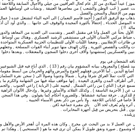
ت عصير ( حُب الوطن والشعب ) من معاصرها العتيقة , ونشأت في أوساطها العمالية
يبهم من الإعتقال والسجن والفصل .
ء الموصل الحدباء , إحتفالاً بألثورة ألمجيدة والوقوف الى جانبها ... والذي أود أن
لة !! ) .
الأول بحثاً عن العمل وأنا في مقتبل العمر , وتقدمت الى العديد من المعاهد والدورا
 نواب ضباط مركبي الأسنان الأولى في مستشفى الرشيد العسكري , وهناك بين أوسا
ئرات الإنقلابيين , وضعنا اللبُنات الأولى للتنظيمات الحزبية العسكرية المتواجدة
تب والقصص الثورية , وكان الهدف منها تنوير أبناء القوات المسلحة , وجعلهم د
لاف من المدنيين والعسكريين إستشهدوا وآلاف اُخرى دخلوا السجون والمعتقلات , وبعدها دخ
فاقه الشجعان في يوم
3 / 7 / 1963 , وجاءت هذه الزيادة لكل العسكريين من الحاكم العسكري 
 أصابع اليدين , أما الآخرين فقتلهم الجوع والمرض والهَم والحرمان من أبسط مقومات
كانت تملأ العراق شرقاً وغرباً , شمالاً وجنوباً وصولاً الى ( سجن نقرة السلمان 
لى أطراف المدن والقرى البعيدة , إنها مواقف نبيلة فيها من الشهامة والكرم ما ي
 نسمع عزف ( الناي ) من راعي الشمال , ليجيبه على ( الربابة ) راعي الجنوب , والجم
ن ( الأحزمة الناسفة ) , وكذلك القلائد والأساور وغيرها , وإدخال الألوان الزاهية من
تأريخ للذكرى , حرفة نسائية عشقناها , وللضرورة أحكام كما يقولون . وفي هذا السجن 
ً خاصاً في كتاباتي اللاحقة . ولا بأس من ذكر بعض الأسماء الحبيبة ,
أثره ولم يُعرف لحد الآن بأي مقبرة جماعية دُفن .
ن , قُتل بتحريض من قِبل أجهزة المخابرات .
يلنده .
 عن العمل لا بد من البحث عن مخرج , وكان هذه المرة أن أهجر الأرض والأهل والأ
إباء وشموخ , صورة ونفق طويل لا يمكن أن ترى فيه ما هو ( المستخبي ) , وهكذا تم