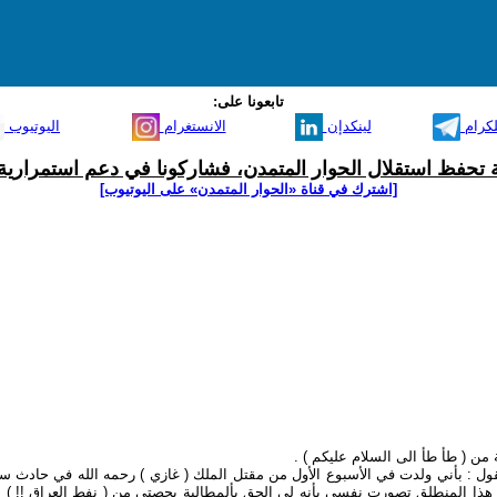
تابعونا على:
لكرام
لينكدإن
الانستغرام
اليوتيوب
ية تحفظ استقلال الحوار المتمدن، فشاركونا في دعم استمرارية 
[اشترك في قناة ‫«الحوار المتمدن» على اليوتيوب]
ة من ( طأ طأ الى السلام عليكم ) .
ل في ذلك , فتقول : بأني ولدت في الأسبوع الأول من مقتل الملك ( غازي ) رحمه الله في حادث
ومن هذا المنطلق تصورت نفسي بأنه لي الحق بألمطالبة بحصتي من ( نفط العراق !! ) 